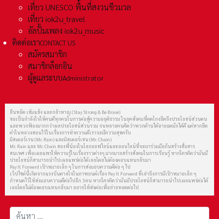
เที่ยว UNESCO พื้นที่สงวนชีวมวล
เที่ยว iok2u_travel
อัลปั้มเพลง iok2u_music
ติดต่อเรา
CONTACT US
สมัครสมาชิก
สมาชิกล็อกอิน
ผู้ดูแลระบบ
Administrator
ยืนหยัด เข้มแข็ง และกล้าหาญ (Stay Strong & Be Brave)
ขอเป็นกำลังใจให้คนดีทุกคนในการต่อสู้ความอยุติธรรม ในยุคสังคมที่คดโกงยึดถึงประโยชน์ส่วนตน
และพวกฟ้องมากกว่าผลประโยชน์ส่วนรวม จนหลายคนคิดว่าพวกด้านได้อายอดมักได้ดี แต่หากยึด
คำในหลวงสอนไว้ในเรื่องการทำความดีเราจะมีความสุขครับ
มิสเตอร์เรน (Mr. Rain) และมิสเตอร์เชน (Mr. Chain)
Mr. Rain และ Mr. Chain สองพี่น้องในโลกออฟไลน์และออนไลน์ที่จะมาร่วมมือกันสร้างสื่อสาร
สนเทศ เพื่อเผยแพร่ให้ความรู้ในเรื่องราวต่างๆ มากมายสร้างสังคมในการเรียนรู้ หากใครคิดว่ามันมี
ประโยชน์ก็สามารถนำไปเผยแพร่ต่อได้เลยโดยไม่ต้องตอบแทนกลับมา
Pay It Forward เป้าหมายเล็ก ๆ ในการส่งมอบความดีต่อ ๆ ไป
เว็ปไซต์นี้เกิดจากแรงบันดาลใจในภาพยนต์เรื่อง Pay It Forward ที่เล่าถึงการมีเป้าหมายเล็ก ๆ
กำหนดไว้ให้ส่งมอบความดีต่อไปอีก 3 คน หากใครคิดว่ามันมีประโยชน์ก็สามารถนำไปเผยแพร่ต่อได้
เลยโดยไม่ต้องตอบแทนกลับมา อยากให้ส่งต่อเพื่อถ่ายทอดต่อไป
การค้นหา