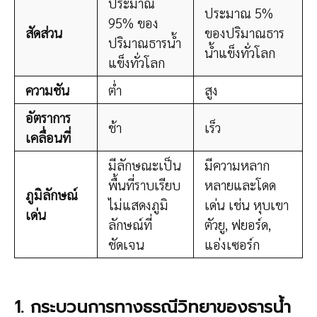
ประมาณ
ประมาณ 5%
95% ของ
สัดส่วน
ของปริมาณธาร
ปริมาณธารน้ำ
น้ำแข็งทั่วโลก
แข็งทั่วโลก
ความชัน
ต่ำ
สูง
อัตราการ
ช้า
เร็ว
เคลื่อนที่
มีลักษณะเป็น
มีความหลาก
พื้นที่ราบเรียบ
หลายและโดด
ภูมิลักษณ์
ไม่แสดงภูมิ
เด่น เช่น หุบเขา
เด่น
ลักษณ์ที่
ตัวยู, ฟยอร์ด,
ชัดเจน
แอ่งเซอร์ก
1. กระบวนการทางธรณีวิทยาของธารน้ำ