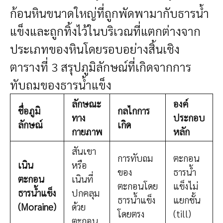
ก้อนหินขนาดใหญ่ที่ถูกพัดพามากับธารน้ำ
แข็งและถูกทิ้งไว้ในบริเวณที่แตกต่างจาก
ประเภทของหินโดยรอบอย่างสิ้นเชิง
ตารางที่ 3 สรุปภูมิลักษณ์ที่เกิดจากการ
ทับถมของธารน้ำแข็ง
ลักษณะ
องค์
ชื่อภูมิ
กลไกการ
ทาง
ประกอบ
ลักษณ์
เกิด
กายภาพ
หลัก
สันเขา
การทับถม
ตะกอน
เนิน
หรือ
ของ
ธารน้ำ
ตะกอน
เนินที่
ตะกอนโดย
แข็งไม่
ธารน้ำแข็ง
ปกคลุม
ธารน้ำแข็ง
แยกชั้น
(Moraine)
ด้วย
โดยตรง
(till)
ตะกอน