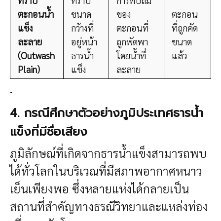
ที่ราบ
ที่ราบ
การทับถม
ตะกอนน้ำ
ขนาด
ของ
ตะกอน
แข็ง
กว้างที่
ตะกอนที่
ที่ถูกคัด
ละลาย
อยู่หน้า
ถูกพัดพา
ขนาด
(Outwash
ธารน้ำ
โดยน้ำที่
แล้ว
Plain)
แข็ง
ละลาย
.
4. กรณีศึกษาตัวอย่างภูมิประเทศธารน้ำ
แข็งที่มีชื่อเสียง
ภูมิลักษณ์ที่เกิดจากธารน้ำแข็งสามารถพบ
ได้ทั่วโลกในบริเวณที่มีสภาพอากาศหนาว
เย็นเพียงพอ ซึ่งหลายแห่งได้กลายเป็น
สถานที่สำคัญทางธรณีวิทยาและแหล่งท่อง