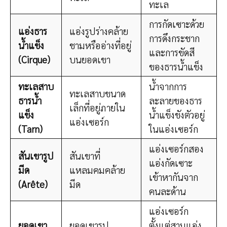
ทะเล
การกัดเซาะด้วย
แอ่งธาร
แอ่งรูปร่างคล้าย
การดึงกระชาก
น้ำแข็ง
ชามหรืออ่างที่อยู่
และการขัดสี
(Cirque)
บนยอดเขา
ของธารน้ำแข็ง
ทะเลสาบ
น้ำจากการ
ทะเลสาบขนาด
ธารน้ำ
ละลายของธาร
เล็กที่อยู่ภายใน
แข็ง
น้ำแข็งขังตัวอยู่
แอ่งเซอร์ก
(Tarn)
ในแอ่งเซอร์ก
แอ่งเซอร์กสอง
สันเขารูป
สันเขาที่
แอ่งกัดเซาะ
มีด
แหลมคมคล้าย
เข้าหากันจาก
(Arête)
มีด
คนละด้าน
แอ่งเซอร์ก
ยอดเขา
ยอดเขารูป
ตั้งแต่สามแอ่ง