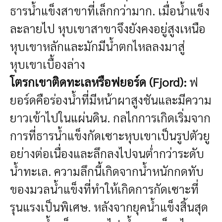
ธารน้ำแข็งสาขาที่เล็กกว่ามาก. เมื่อน้ำแข็ง
ละลายไป หุบเขาสาขาจึงยังคงอยู่สูงเหนือ
หุบเขาหลักและมักมีน้ำตกไหลลงมาสู่
หุบเขาเบื้องล่าง
โตรกเขาติดทะเลหรือฟยอร์ด (Fjord):
ฟ
ยอร์ดคือร่องน้ำที่มีหน้าผาสูงชันและมีความ
ยาวเข้าไปในแผ่นดิน. กลไกการเกิดเริ่มจาก
การที่ธารน้ำแข็งกัดเซาะหุบเขาเป็นรูปตัวยู
อย่างต่อเนื่องและลึกลงไปจนต่ำกว่าระดับ
น้ำทะเล. ความลึกนี้เกิดจากน้ำหนักกดทับ
ของมวลน้ำแข็งที่ทำให้เกิดการกัดเซาะที่
รุนแรงเป็นพิเศษ. หลังจากยุคน้ำแข็งสิ้นสุด