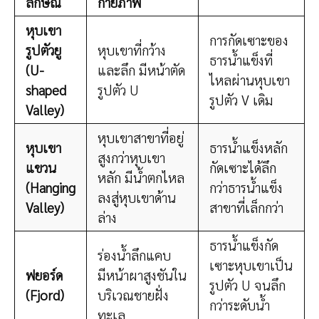
ลักษณ์
กายภาพ
หุบเขา
การกัดเซาะของ
รูปตัวยู
หุบเขาที่กว้าง
ธารน้ำแข็งที่
(U-
และลึก มีหน้าตัด
ไหลผ่านหุบเขา
shaped
รูปตัว U
รูปตัว V เดิม
Valley)
หุบเขาสาขาที่อยู่
หุบเขา
ธารน้ำแข็งหลัก
สูงกว่าหุบเขา
แขวน
กัดเซาะได้ลึก
หลัก มีน้ำตกไหล
(Hanging
กว่าธารน้ำแข็ง
ลงสู่หุบเขาด้าน
Valley)
สาขาที่เล็กกว่า
ล่าง
ธารน้ำแข็งกัด
ร่องน้ำลึกแคบ
เซาะหุบเขาเป็น
ฟยอร์ด
มีหน้าผาสูงชันใน
รูปตัว U จนลึก
(Fjord)
บริเวณชายฝั่ง
กว่าระดับน้ำ
ทะเล