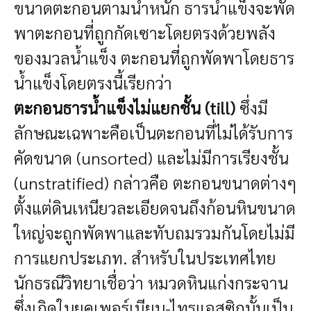
ขนาดตะกอนตามน้ำหนัก ธารน้ำแข็งจะพัด
พาตะกอนที่ถูกกัดเซาะโดยตรงด้วยพลัง
ของมวลน้ำแข็ง ตะกอนที่ถูกพัดพาโดยธาร
น้ำแข็งโดยตรงนี้เรียกว่า
ตะกอนธารน้ำแข็งไม่แยกชั้น (till)
ซึ่งมี
ลักษณะเฉพาะคือเป็นตะกอนที่ไม่ได้รับการ
คัดขนาด (unsorted) และไม่มีการเรียงชั้น
(unstratified) กล่าวคือ ตะกอนขนาดต่างๆ
ตั้งแต่ดินเหนียวละเอียดจนถึงก้อนหินขนาด
ใหญ่จะถูกพัดพาและทับถมรวมกันโดยไม่มี
การแยกประเภท. สำหรับในประเทศไทย
นักธรณีวิทยาเชื่อว่า หมวดหินแก่งกระจาน
ซึ่งเกิดในยุคเพอร์เมียน-ไทรแอสซิกนั้นเป็น