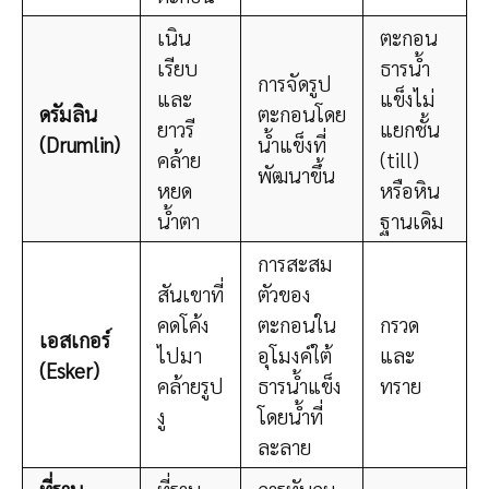
เนิน
ตะกอน
เรียบ
ธารน้ำ
การจัดรูป
และ
แข็งไม่
ดรัมลิน
ตะกอนโดย
ยาวรี
แยกชั้น
(Drumlin)
น้ำแข็งที่
คล้าย
(till)
พัฒนาขึ้น
หยด
หรือหิน
น้ำตา
ฐานเดิม
การสะสม
สันเขาที่
ตัวของ
คดโค้ง
ตะกอนใน
กรวด
เอสเกอร์
ไปมา
อุโมงค์ใต้
และ
(Esker)
คล้ายรูป
ธารน้ำแข็ง
ทราย
งู
โดยน้ำที่
ละลาย