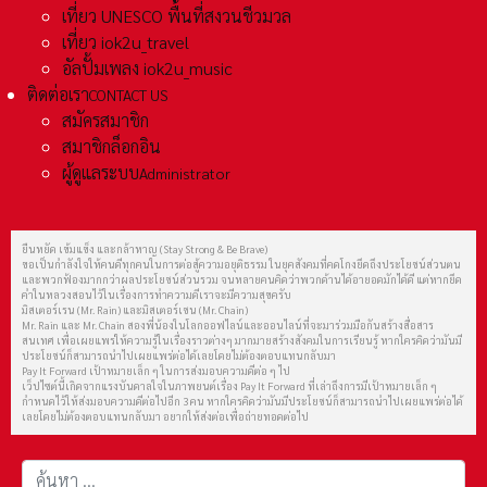
เที่ยว UNESCO พื้นที่สงวนชีวมวล
เที่ยว iok2u_travel
อัลปั้มเพลง iok2u_music
ติดต่อเรา
CONTACT US
สมัครสมาชิก
สมาชิกล็อกอิน
ผู้ดูแลระบบ
Administrator
ยืนหยัด เข้มแข็ง และกล้าหาญ (Stay Strong & Be Brave)
ขอเป็นกำลังใจให้คนดีทุกคนในการต่อสู้ความอยุติธรรม ในยุคสังคมที่คดโกงยึดถึงประโยชน์ส่วนตน
และพวกฟ้องมากกว่าผลประโยชน์ส่วนรวม จนหลายคนคิดว่าพวกด้านได้อายอดมักได้ดี แต่หากยึด
คำในหลวงสอนไว้ในเรื่องการทำความดีเราจะมีความสุขครับ
มิสเตอร์เรน (Mr. Rain) และมิสเตอร์เชน (Mr. Chain)
Mr. Rain และ Mr. Chain สองพี่น้องในโลกออฟไลน์และออนไลน์ที่จะมาร่วมมือกันสร้างสื่อสาร
สนเทศ เพื่อเผยแพร่ให้ความรู้ในเรื่องราวต่างๆ มากมายสร้างสังคมในการเรียนรู้ หากใครคิดว่ามันมี
ประโยชน์ก็สามารถนำไปเผยแพร่ต่อได้เลยโดยไม่ต้องตอบแทนกลับมา
Pay It Forward เป้าหมายเล็ก ๆ ในการส่งมอบความดีต่อ ๆ ไป
เว็ปไซต์นี้เกิดจากแรงบันดาลใจในภาพยนต์เรื่อง Pay It Forward ที่เล่าถึงการมีเป้าหมายเล็ก ๆ
กำหนดไว้ให้ส่งมอบความดีต่อไปอีก 3 คน หากใครคิดว่ามันมีประโยชน์ก็สามารถนำไปเผยแพร่ต่อได้
เลยโดยไม่ต้องตอบแทนกลับมา อยากให้ส่งต่อเพื่อถ่ายทอดต่อไป
การค้นหา