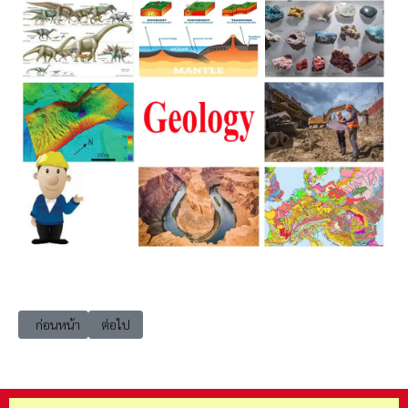
เนื้อหาก่อนหน้า: Geo111 ทรัพยากรธรณี (Geological Resources)
เนื้อหาถัดไป: Geo113 ธรณีวิทยาของน้ำใต้ดิน (Hydrogeolog
ก่อนหน้า
ต่อไป