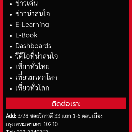
ข่าวเด่น
ข่าวน่าสนใจ
E-Learning
E-Book
Dashboards
วีดีโอที่น่าสนใจ
เที่ยวทั่วไทย
เที่ยวมรดกโลก
เที่ยวทั่วโลก
ติดต่อเรา:
Add:
3/28 ซอยวิภาวดี 33 แยก 1-6 ดอนเมือง
กรุงเทพมหานคร 10210
Tel:
097-2345363