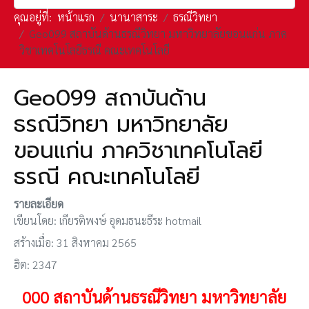
คุณอยู่ที่:
หน้าแรก
นานาสาระ
ธรณีวิทยา
Geo099 สถาบันด้านธรณีวิทยา มหาวิทยาลัยขอนแก่น ภาค
วิชาเทคโนโลยีธรณี คณะเทคโนโลยี
Geo099 สถาบันด้าน
ธรณีวิทยา มหาวิทยาลัย
ขอนแก่น ภาควิชาเทคโนโลยี
ธรณี คณะเทคโนโลยี
รายละเอียด
เขียนโดย:
เกียรติพงษ์ อุดมธนะธีระ hotmail
สร้างเมื่อ: 31 สิงหาคม 2565
ฮิต: 2347
000 สถาบันด้านธรณีวิทยา มหาวิทยาลัย