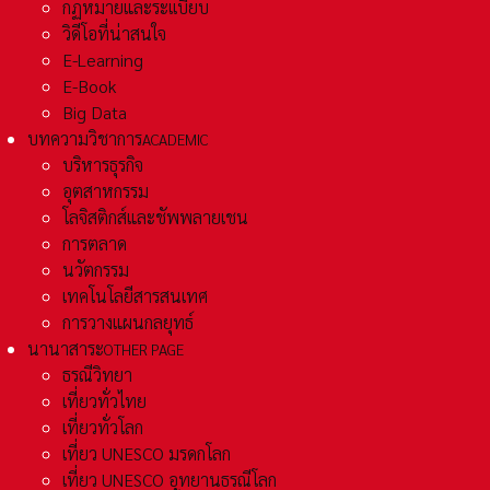
กฏหมายและระเเบียบ
วิดีโอที่น่าสนใจ
E-Learning
E-Book
Big Data
บทความวิชาการ
ACADEMIC
บริหารธุรกิจ
อุตสาหกรรม
โลจิสติกส์และชัพพลายเชน
การตลาด
นวัตกรรม
เทคโนโลยีสารสนเทศ
การวางแผนกลยุทธ์
นานาสาระ
OTHER PAGE
ธรณีวิทยา
เที่ยวทั่วไทย
เที่ยวทั่วโลก
เที่ยว UNESCO มรดกโลก
เที่ยว UNESCO อุทยานธรณีโลก