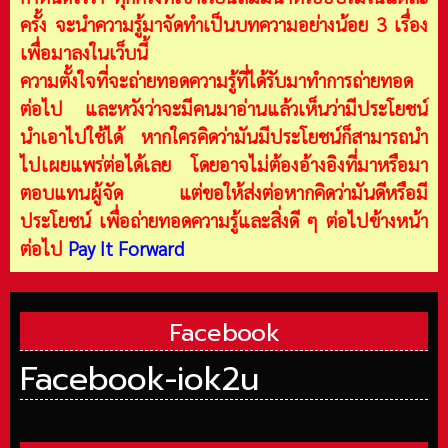
ครั้ง จะนำความรู้มาจัดทำเป็นบทความอย่างน้อย 3 เรื่อง
เพื่อมาลงในเว็บนี้
ความตั้งใจที่จะถ่ายทอดความรู้ที่ได้รับมาทำการถ่ายทอด
ต่อไป และหวังว่าจะมีคนมาอ่านแล้วเห็นว่ามีประโยชน์
นำเอาไปใช้ได้ หากใครคิดว่ามันมีประโยชน์ก็สามารถนำ
ไปเผยแพร่ต่อได้เลย โดยอาจไม่ต้องอ้างอิงที่มาหรือมา
ตอบแทนผู้จัด แต่ขอให้ส่งต่อหากคิดว่ามันดีหรือมี
ประโยชน์ เพื่อถ่ายทอดความรู้และสิ่งดี ๆ ต่อไปข้างหน้า
ต่อไป
Pay It Forward
Facebook
Facebook-iok2u