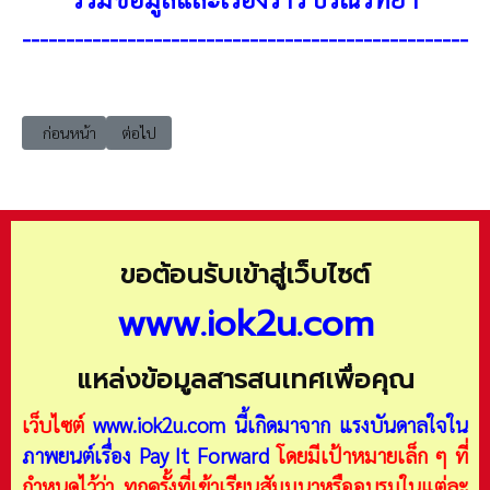
---------------------------------------------------
เนื้อหาก่อนหน้า: Geo099 สถาบันด้านธรณีวิทยา จุฬาลงกรณ์มหาวิทยาลัย ภา
เนื้อหาถัดไป: Geo101 ธรณีวิทยาเบื้องต้น (Introduction to 
ก่อนหน้า
ต่อไป
ขอต้อนรับเข้าสู่เว็บไซต์
www.iok2u.com
แหล่งข้อมูลสารสนเทศเพื่อคุณ
เว็บไซต์
www.iok2u.com
นี้เกิดมาจาก
แรงบันดาลใจใน
ภาพยนต์เรื่อง Pay It Forward
โดยมีเป้าหมายเล็ก ๆ ที่
กำหนดไว้ว่า ทุกครั้งที่เข้าเรียนสัมมนาหรืออบรมในแต่ละ