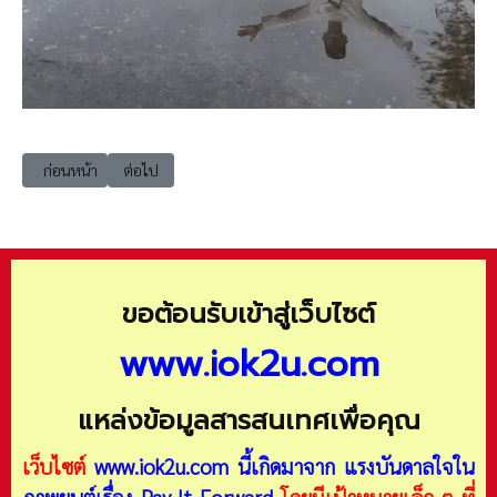
เนื้อหาก่อนหน้า: Geo114 ความรู้เรื่องเขื่อน (Dam)
เนื้อหาถัดไป: Geo115 ธรณีวิทยาโบราณคดี (Archaeological
ก่อนหน้า
ต่อไป
ขอต้อนรับเข้าสู่เว็บไซต์
www.iok2u.com
แหล่งข้อมูลสารสนเทศเพื่อคุณ
เว็บไซต์
www.iok2u.com
นี้เกิดมาจาก
แรงบันดาลใจใน
ภาพยนต์เรื่อง Pay It Forward
โดยมีเป้าหมายเล็ก ๆ ที่