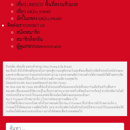
เที่ยว UNESCO พื้นที่สงวนชีวมวล
เที่ยว iok2u_travel
อัลปั้มเพลง iok2u_music
ติดต่อเรา
CONTACT US
สมัครสมาชิก
สมาชิกล็อกอิน
ผู้ดูแลระบบ
Administrator
ยืนหยัด เข้มแข็ง และกล้าหาญ (Stay Strong & Be Brave)
ขอเป็นกำลังใจให้คนดีทุกคนในการต่อสู้ความอยุติธรรม ในยุคสังคมที่คดโกงยึดถึงประโยชน์ส่วนตน
และพวกฟ้องมากกว่าผลประโยชน์ส่วนรวม จนหลายคนคิดว่าพวกด้านได้อายอดมักได้ดี แต่หากยึด
คำในหลวงสอนไว้ในเรื่องการทำความดีเราจะมีความสุขครับ
มิสเตอร์เรน (Mr. Rain) และมิสเตอร์เชน (Mr. Chain)
Mr. Rain และ Mr. Chain สองพี่น้องในโลกออฟไลน์และออนไลน์ที่จะมาร่วมมือกันสร้างสื่อสาร
สนเทศ เพื่อเผยแพร่ให้ความรู้ในเรื่องราวต่างๆ มากมายสร้างสังคมในการเรียนรู้ หากใครคิดว่ามันมี
ประโยชน์ก็สามารถนำไปเผยแพร่ต่อได้เลยโดยไม่ต้องตอบแทนกลับมา
Pay It Forward เป้าหมายเล็ก ๆ ในการส่งมอบความดีต่อ ๆ ไป
เว็ปไซต์นี้เกิดจากแรงบันดาลใจในภาพยนต์เรื่อง Pay It Forward ที่เล่าถึงการมีเป้าหมายเล็ก ๆ
กำหนดไว้ให้ส่งมอบความดีต่อไปอีก 3 คน หากใครคิดว่ามันมีประโยชน์ก็สามารถนำไปเผยแพร่ต่อได้
เลยโดยไม่ต้องตอบแทนกลับมา อยากให้ส่งต่อเพื่อถ่ายทอดต่อไป
การค้นหา