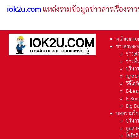
iok2u.com
แหล่งรวมข้อมูลข่าวสารเรื่องราว
หน้าแรก
HO
ข่าวสาร
NE
ข่าวเด
ข่าวที
บริหา
กฏหมา
วิดีโอท
E-Lea
E-Boo
Big D
บทความวิช
บริหาร
อุตสา
โลจิส