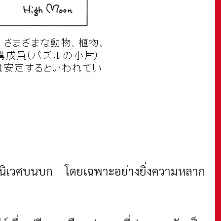
ะบบนิเวศบนบก โดยเฉพาะอย่างยิ่งความหลาก