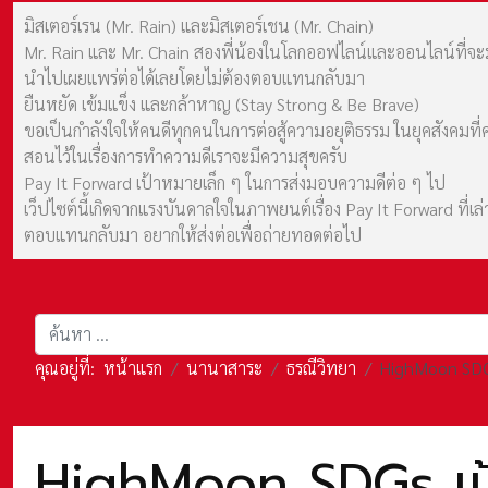
มิสเตอร์เรน (Mr. Rain) และมิสเตอร์เชน (Mr. Chain)
Mr. Rain และ Mr. Chain สองพี่น้องในโลกออฟไลน์และออนไลน์ที่จะมาร
นำไปเผยแพร่ต่อได้เลยโดยไม่ต้องตอบแทนกลับมา
ยืนหยัด เข้มแข็ง และกล้าหาญ (Stay Strong & Be Brave)
ขอเป็นกำลังใจให้คนดีทุกคนในการต่อสู้ความอยุติธรรม ในยุคสังค
สอนไว้ในเรื่องการทำความดีเราจะมีความสุขครับ
Pay It Forward เป้าหมายเล็ก ๆ ในการส่งมอบความดีต่อ ๆ ไป
เว็ปไซต์นี้เกิดจากแรงบันดาลใจในภาพยนต์เรื่อง Pay It Forward ที่
ตอบแทนกลับมา อยากให้ส่งต่อเพื่อถ่ายทอดต่อไป
การค้นหา
คุณอยู่ที่:
หน้าแรก
นานาสาระ
ธรณีวิทยา
HighMoon SDGs
HighMoon SDGs เป้า