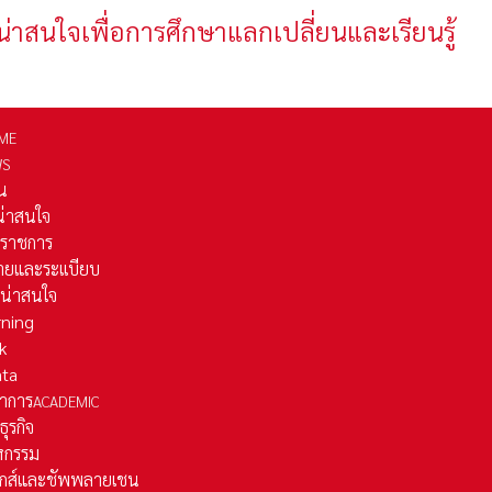
น่าสนใจเพื่อการศึกษาแลกเปลี่ยนและเรียนรู้
ME
WS
่น
่น่าสนใจ
รราชการ
ยและระเเบียบ
ี่น่าสนใจ
rning
k
ata
าการ
ACADEMIC
ธุรกิจ
หกรรม
ติกส์และชัพพลายเชน