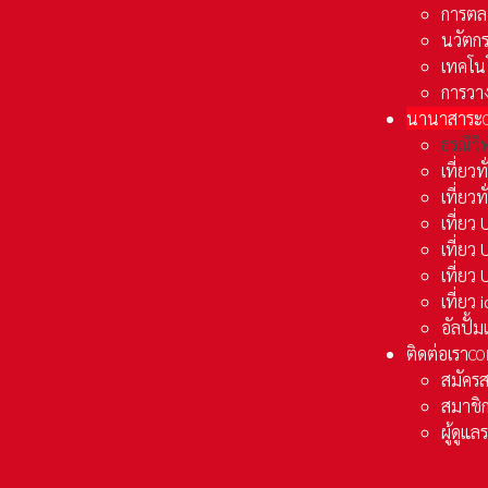
การตล
นวัตก
เทคโน
การวา
นานาสาระ
ธรณีวิ
เที่ยวท
เที่ยวท
เที่ย
เที่ย
เที่ยว
เที่ยว
อัลปั้
ติดต่อเรา
CO
สมัคร
สมาชิก
ผู้ดูแ