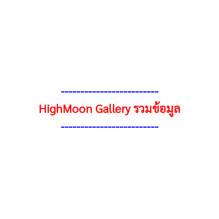
------------------------
-
HighMoon Gallery รวมข้อมูล
------------------------
-
หลากหลายทางชีวภาพ
ิธรรมและเท่าเทียม