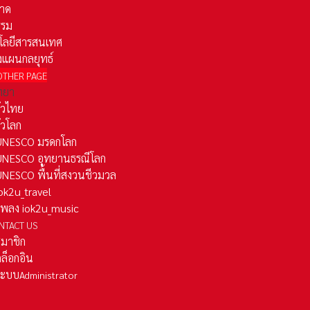
าด
รรม
โลยีสารสนเทศ
งแผนกลยุทธ์
OTHER PAGE
ทยา
ั่วไทย
ั่วโลก
ว UNESCO มรดกโลก
ว UNESCO อุทยานธรณีโลก
 UNESCO พื้นที่สงวนชีวมวล
 iok2u_travel
มเพลง iok2u_music
NTACT US
สมาชิก
ล็อกอิน
ลระบบ
Administrator