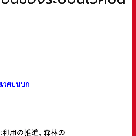
นิเวศบนบก