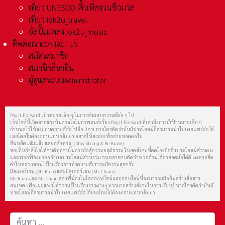
เที่ยว UNESCO พื้นที่สงวนชีวมวล
เที่ยว iok2u_travel
อัลปั้มเพลง iok2u_music
ติดต่อเรา
CONTACT US
สมัครสมาชิก
สมาชิกล็อกอิน
ผู้ดูแลระบบ
Administrator
Pay It Forward เป้าหมายเล็ก ๆ ในการส่งมอบความดีต่อ ๆ ไป
เว็ปไซต์นี้เกิดจากแรงบันดาลใจในภาพยนต์เรื่อง Pay It Forward ที่เล่าถึงการมีเป้าหมายเล็ก ๆ
กำหนดไว้ให้ส่งมอบความดีต่อไปอีก 3 คน หากใครคิดว่ามันมีประโยชน์ก็สามารถนำไปเผยแพร่ต่อได้
เลยโดยไม่ต้องตอบแทนกลับมา อยากให้ส่งต่อเพื่อถ่ายทอดต่อไป
ยืนหยัด เข้มแข็ง และกล้าหาญ (Stay Strong & Be Brave)
ขอเป็นกำลังใจให้คนดีทุกคนในการต่อสู้ความอยุติธรรม ในยุคสังคมที่คดโกงยึดถึงประโยชน์ส่วนตน
และพวกฟ้องมากกว่าผลประโยชน์ส่วนรวม จนหลายคนคิดว่าพวกด้านได้อายอดมักได้ดี แต่หากยึด
คำในหลวงสอนไว้ในเรื่องการทำความดีเราจะมีความสุขครับ
มิสเตอร์เรน (Mr. Rain) และมิสเตอร์เชน (Mr. Chain)
Mr. Rain และ Mr. Chain สองพี่น้องในโลกออฟไลน์และออนไลน์ที่จะมาร่วมมือกันสร้างสื่อสาร
สนเทศ เพื่อเผยแพร่ให้ความรู้ในเรื่องราวต่างๆ มากมายสร้างสังคมในการเรียนรู้ หากใครคิดว่ามันมี
ประโยชน์ก็สามารถนำไปเผยแพร่ต่อได้เลยโดยไม่ต้องตอบแทนกลับมา
การค้นหา