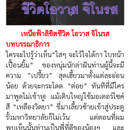
เหนือฟ้าลิขิตชีวิต โอวาส จิโนรส
บทบรรณาธิการ
ใครจะไปรู้ว่าเห็น“ใสๆ จะไว้ใจได้กา ใบหน้า
เปื้อนยิ้ม” ของหนุ่มนักล่าฝันท่านผู้นี้จะมี
ความ ”เปรี้ยว” สุดเฮี้ยวมาตั้งแต่ละอ่อน
น้อย ด้วยจะกระโดด ”ต่อย” ทันทีที่มีใคร
มาพูดไม่เข้าหู! แม้เติบใหญ่ใช้มอเตอร์ไซค์
สี “เหลืองวิดยา” ขี่มาเลี้ยวซ้ายเข้าสู่ประตู
รั้วมหาวิทยาลัยก็ไม่เว้น แต่ตอนที่ผม
พบเห็นนั้นท่านเป็นพี่ที่ดีของน้องๆ และ