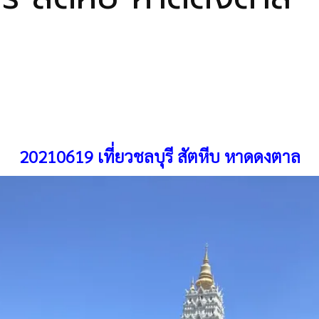
20210619 เที่ยวชลบุรี สัตหีบ หาดดงตาล