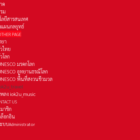
าด
รรม
โลยีสารสนเทศ
งแผนกลยุทธ์
OTHER PAGE
ทยา
ั่วไทย
ั่วโลก
ว UNESCO มรดกโลก
ว UNESCO อุทยานธรณีโลก
 UNESCO พื้นที่สงวนชีวมวล
 iok2u_travel
มเพลง iok2u_music
NTACT US
สมาชิก
ล็อกอิน
ลระบบ
Administrator