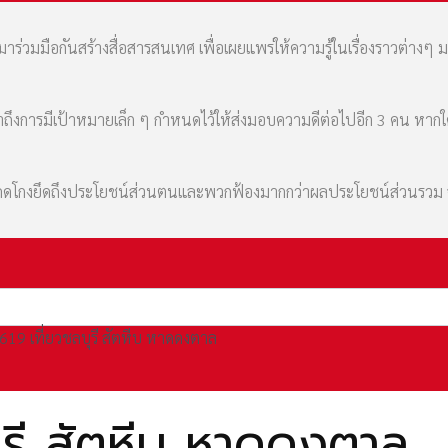
่วมมือกันสร้างสื่อสารสนเทศ เพื่อเผยแพร่ให้ความรู้ในเรื่องราวต่างๆ 
เล่าถึงการมีเป้าหมายเล็ก ๆ กำหนดไว้ให้ส่งมอบความดีต่อไปอีก 3 คน หา
มที่คดโกงยึดถึงประโยชน์ส่วนตนและพวกฟ้องมากกว่าผลประโยชน์ส่วนรว
19 เที่ยวชลบุรี สัตหีบ หาดดงตาล
ุรี สัตหีบ หาดดงตาล