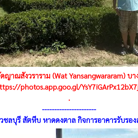
ัดญาณสังวราราม (Wat Yansangwararam) บางล
ttps://photos.app.goo.gl/YsY7iGArPx12bX7
.
---------------------
-
่ยวชลบุรี สัตหีบ หาดดงตาล กิจการอาคารรับรอง