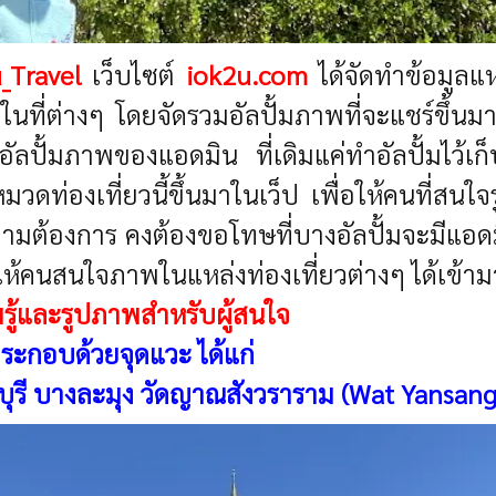
u_Travel
เว็บไซต์
iok2u.com
ได้จัดทำข้อมูลแห
ปในที่ต่างๆ โดยจัดรวมอัลปั้มภาพที่จะแชร์ขึ้
อัลปั้มภาพของแอดมิน ที่เดิมแค่ทำอัลปั้มไว้เก็
หมวดท่องเที่ยวนี้ขึ้นมาในเว็ป เพื่อให้คนที่สนใ
้องการ คงต้องขอโทษที่บางอัลปั้มจะมีแอดมินต
ร์ให้คนสนใจภาพในแหล่งท่องเที่ยวต่างๆ ได้เข้า
รู้และรูปภาพสำหรับผู้สนใจ
ประกอบด้วยจุดแวะ ได้แก่
ลบุรี บางละมุง วัดญาณสังวราราม (Wat Yansan