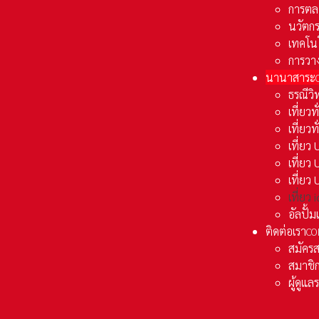
การตล
นวัตก
เทคโน
การวา
นานาสาระ
ธรณีวิ
เที่ยวท
เที่ยวท
เที่ย
เที่ย
เที่ยว
เที่ยว
อัลปั้
ติดต่อเรา
CO
สมัคร
สมาชิก
ผู้ดูแ