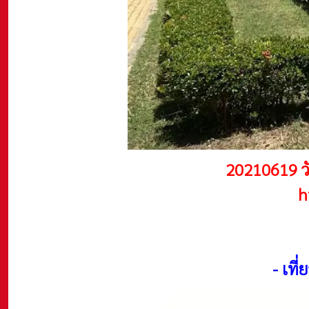
20210619 ว
h
-
เที