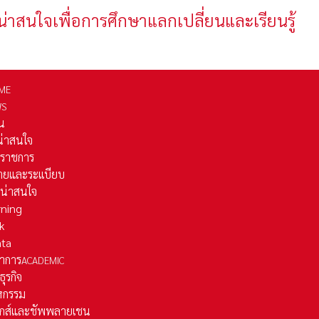
น่าสนใจเพื่อการศึกษาแลกเปลี่ยนและเรียนรู้
ME
WS
่น
่น่าสนใจ
รราชการ
ยและระเเบียบ
ี่น่าสนใจ
rning
k
ata
าการ
ACADEMIC
ธุรกิจ
หกรรม
ติกส์และชัพพลายเชน