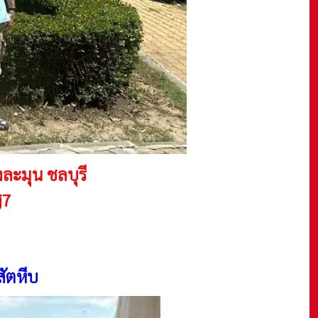
ะมุน ชลบุรี
j7
สัตหีบ