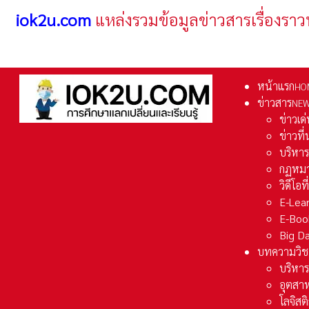
iok2u.com
แหล่งรวมข้อมูลข่าวสารเรื่องราว
หน้าแรก
HO
ข่าวสาร
NE
ข่าวเด
ข่าวที
บริหา
กฏหมา
วิดีโอท
E-Lea
E-Boo
Big D
บทความวิช
บริหาร
อุตสา
โลจิส