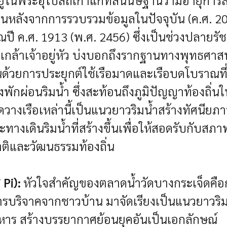
นพระอุโบสถเก่าแก่ที่สันนิษฐานว่ามีอายุการสร
้อนหลังจากการรวบรวมข้อมูลในปัจจุบัน (ค.ศ. 2
าณปี ค.ศ. 1913 (พ.ศ. 2456) ซึ่งเป็นช่วงปลายร
เกล้าเจ้าอยู่หัว บ่งบอกถึงรากฐานทางพุทธศา
ด้วยการประยุกต์ใช้เรือมาดและเรือบดโบราณที่
ักผ่อนริมน้ำ ซึ่งสะท้อนถึงภูมิปัญญาท้องถิ่นใน
ัดวางเรือเหล่านี้เป็นแนวยาวริมน้ำสร้างทัศนีย
างเดินริมน้ำที่สร้างขึ้นเพื่อให้สอดรับกับสภา
ติและวัฒนธรรมท้องถิ่น
Pi):
หัวใจสำคัญของตลาดน้ำวัดบางกระเจ็ดคือ
บการบริจาคจากชาวบ้าน มาจัดเรียงเป็นแนวยาวริม
อาหาร สร้างบรรยากาศย้อนยุคอันเป็นเอกลักษณ์