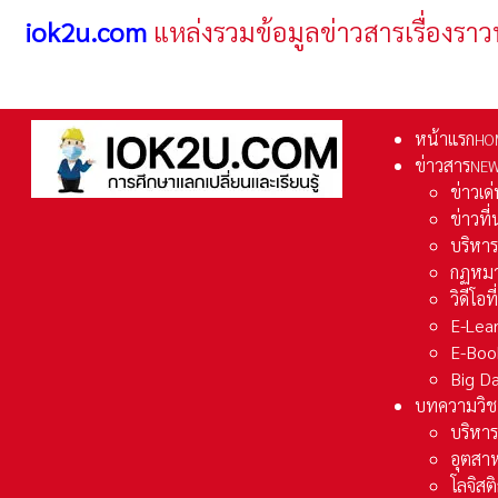
iok2u.com
แหล่งรวมข้อมูลข่าวสารเรื่องราว
หน้าแรก
HO
ข่าวสาร
NE
ข่าวเด
ข่าวที
บริหา
กฏหมา
วิดีโอท
E-Lea
E-Boo
Big D
บทความวิช
บริหาร
อุตสา
โลจิส