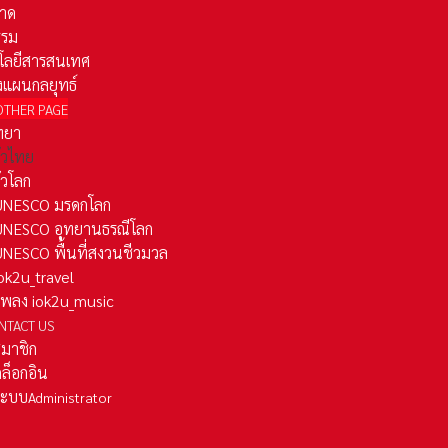
าด
รรม
โลยีสารสนเทศ
งแผนกลยุทธ์
OTHER PAGE
ทยา
ั่วไทย
ั่วโลก
ว UNESCO มรดกโลก
ว UNESCO อุทยานธรณีโลก
 UNESCO พื้นที่สงวนชีวมวล
 iok2u_travel
มเพลง iok2u_music
NTACT US
สมาชิก
ล็อกอิน
ลระบบ
Administrator