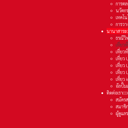
การตล
นวัตก
เทคโน
การวา
นานาสาระ
ธรณีวิ
เที่ยวท
เที่ยวท
เที่ย
เที่ย
เที่ยว
เที่ยว
อัลปั้
ติดต่อเรา
CO
สมัคร
สมาชิก
ผู้ดูแ