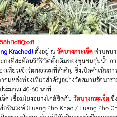
in58hDd8Qxx8
ang Krached)
ตั้งอยู่ ณ
วัดบางกระเจ็ด
ตำบลบางก
กงที่สะท้อนวิถีชีวิตดั้งเดิมของชุมชนลุ่มน้ำ 
่องเที่ยวเชิงวัฒนธรรมที่สำคัญ ซึ่งเปิดดำเนินก
างจากแหล่งท่องเที่ยวสำคัญอย่างวัดสมานรัตนา
ประมาณ 40-60 นาที
็ด เชื่อมโยงอย่างใกล้ชิดกับ
วัดบางกระเจ็ด
ซึ
่อชินวงษ์ (Luang Pho Khao / Luang Pho China