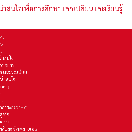
น่าสนใจเพื่อการศึกษาแลกเปลี่ยนและเรียนรู้
ME
WS
่น
่น่าสนใจ
รราชการ
ยและระเเบียบ
ี่น่าสนใจ
rning
k
ata
าการ
ACADEMIC
ธุรกิจ
หกรรม
ติกส์และชัพพลายเชน