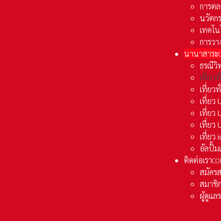
การตล
นวัตก
เทคโน
การวา
นานาสาระ
ธรณีวิ
เที่ยวท
เที่ยวท
เที่ย
เที่ย
เที่ยว
เที่ยว
อัลปั้
ติดต่อเรา
CO
สมัคร
สมาชิก
ผู้ดูแ