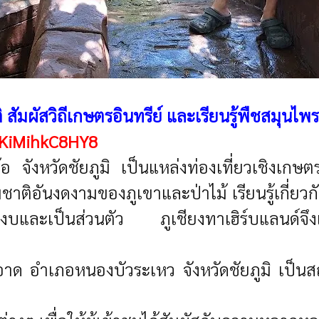
ติ สัมผัสวิถีเกษตรอินทรีย์ และเรียนรู้พืชสมุนไพร
9KiMihkC8HY8
ร้อ จังหวัดชัยภูมิ เป็นแหล่งท่องเที่ยวเชิงเก
ับธรรมชาติอันงดงามของภูเขาและป่าไม้ เรียนรู้เ
งบและเป็นส่วนตัว ภูเชียงทาเฮิร์บแลนด์จึงเป
ะอาด อำเภอหนองบัวระเหว จังหวัดชัยภูมิ เป็นสถ