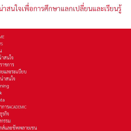
น่าสนใจเพื่อการศึกษาแลกเปลี่ยนและเรียนรู้
ME
WS
่น
่น่าสนใจ
รราชการ
ยและระเเบียบ
ี่น่าสนใจ
rning
k
ata
าการ
ACADEMIC
ธุรกิจ
หกรรม
ติกส์และชัพพลายเชน