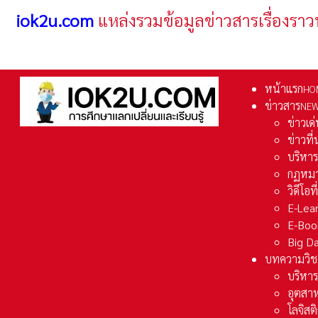
iok2u.com
แหล่งรวมข้อมูลข่าวสารเรื่องราว
หน้าแรก
HO
ข่าวสาร
NE
ข่าวเด
ข่าวที
บริหา
กฏหมา
วิดีโอท
E-Lea
E-Boo
Big D
บทความวิช
บริหาร
อุตสา
โลจิส