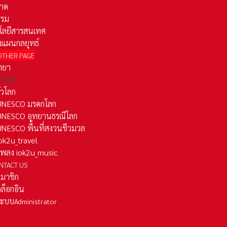
าด
รรม
โลยีสารสนเทศ
งแผนกลยุทธ์
OTHER PAGE
ทยา
ั่วไทย
ั่วโลก
ว UNESCO มรดกโลก
ว UNESCO อุทยานธรณีโลก
 UNESCO พื้นที่สงวนชีวมวล
 iok2u_travel
มเพลง iok2u_music
NTACT US
สมาชิก
ล็อกอิน
ลระบบ
Administrator