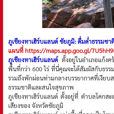
ภูเชียงทาเฮิร์บแลนด์ ชัยภูมิ: ดื่มด่ำธรรมชา
แผนที่
https://maps.app.goo.gl/7U5hH
ภูเชียงทาเฮิร์บแลนด์
ตั้งอยู่ในอำเภอแก้งค
พื้นที่กว่า 600 ไร่ ที่นี่คุณจะได้สัมผัสก
รวมถึงพักผ่อนท่ามกลางบรรยากาศที่เงียบส
ธรรมชาติและสนใจสุขภาพ
ภูเชียงทาเฮิร์บแลนด์ ตั้งอยู่ที่ ตำบลโคกส
เสียงของ จังหวัดชัยภูมิ