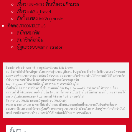
เที่ยว UNESCO พื้นที่สงวนชีวมวล
เที่ยว iok2u_travel
อัลปั้มเพลง iok2u_music
ติดต่อเรา
CONTACT US
สมัครสมาชิก
สมาชิกล็อกอิน
ผู้ดูแลระบบ
Administrator
ยืนหยัด เข้มแข็ง และกล้าหาญ (Stay Strong & Be Brave)
ขอเป็นกำลังใจให้คนดีทุกคนในการต่อสู้ความอยุติธรรม ในยุคสังคมที่คดโกงยึดถึงประโยชน์ส่วนตน
และพวกฟ้องมากกว่าผลประโยชน์ส่วนรวม จนหลายคนคิดว่าพวกด้านได้อายอดมักได้ดี แต่หากยึด
คำในหลวงสอนไว้ในเรื่องการทำความดีเราจะมีความสุขครับ
Pay It Forward เป้าหมายเล็ก ๆ ในการส่งมอบความดีต่อ ๆ ไป
เว็ปไซต์นี้เกิดจากแรงบันดาลใจในภาพยนต์เรื่อง Pay It Forward ที่เล่าถึงการมีเป้าหมายเล็ก ๆ
กำหนดไว้ให้ส่งมอบความดีต่อไปอีก 3 คน หากใครคิดว่ามันมีประโยชน์ก็สามารถนำไปเผยแพร่ต่อได้
เลยโดยไม่ต้องตอบแทนกลับมา อยากให้ส่งต่อเพื่อถ่ายทอดต่อไป
มิสเตอร์เรน (Mr. Rain) และมิสเตอร์เชน (Mr. Chain)
Mr. Rain และ Mr. Chain สองพี่น้องในโลกออฟไลน์และออนไลน์ที่จะมาร่วมมือกันสร้างสื่อสาร
สนเทศ เพื่อเผยแพร่ให้ความรู้ในเรื่องราวต่างๆ มากมายสร้างสังคมในการเรียนรู้ หากใครคิดว่ามันมี
ประโยชน์ก็สามารถนำไปเผยแพร่ต่อได้เลยโดยไม่ต้องตอบแทนกลับมา
การค้นหา