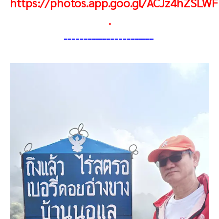
https://photos.app.goo.gl/ACJz4hZSLW
.
----------------------
-