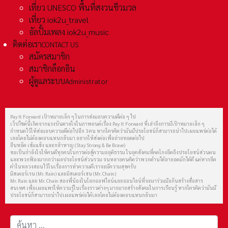
เที่ยว UNESCO พื้นที่สงวนชีวมวล
เที่ยว iok2u_travel
อัลปั้มเพลง iok2u_music
ติดต่อเรา
CONTACT US
สมัครสมาชิก
สมาชิกล็อกอิน
ผู้ดูแลระบบ
Administrator
Pay It Forward เป้าหมายเล็ก ๆ ในการส่งมอบความดีต่อ ๆ ไป
เว็ปไซต์นี้เกิดจากแรงบันดาลใจในภาพยนต์เรื่อง Pay It Forward ที่เล่าถึงการมีเป้าหมายเล็ก ๆ
กำหนดไว้ให้ส่งมอบความดีต่อไปอีก 3 คน หากใครคิดว่ามันมีประโยชน์ก็สามารถนำไปเผยแพร่ต่อได้
เลยโดยไม่ต้องตอบแทนกลับมา อยากให้ส่งต่อเพื่อถ่ายทอดต่อไป
ยืนหยัด เข้มแข็ง และกล้าหาญ (Stay Strong & Be Brave)
ขอเป็นกำลังใจให้คนดีทุกคนในการต่อสู้ความอยุติธรรม ในยุคสังคมที่คดโกงยึดถึงประโยชน์ส่วนตน
และพวกฟ้องมากกว่าผลประโยชน์ส่วนรวม จนหลายคนคิดว่าพวกด้านได้อายอดมักได้ดี แต่หากยึด
คำในหลวงสอนไว้ในเรื่องการทำความดีเราจะมีความสุขครับ
มิสเตอร์เรน (Mr. Rain) และมิสเตอร์เชน (Mr. Chain)
Mr. Rain และ Mr. Chain สองพี่น้องในโลกออฟไลน์และออนไลน์ที่จะมาร่วมมือกันสร้างสื่อสาร
สนเทศ เพื่อเผยแพร่ให้ความรู้ในเรื่องราวต่างๆ มากมายสร้างสังคมในการเรียนรู้ หากใครคิดว่ามันมี
ประโยชน์ก็สามารถนำไปเผยแพร่ต่อได้เลยโดยไม่ต้องตอบแทนกลับมา
การค้นหา