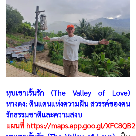
หุบเขาเร้นรัก (The Valley of Love)
หางดง: ดินแดนแห่งความฝัน สวรรค์ของคน
รักธรรมชาติและความสงบ
แผนที่
https://maps.app.goo.gl/XFC8QB