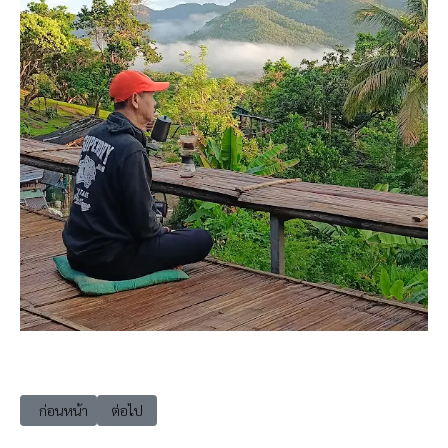
เนื้อหาก่อนหน้า: เที่ยวเชียงใหม่ หางดง วัดอินทราวาส (วัดต้นเกว๋น)
เนื้อหาถัดไป: เที่ยวตรัง กันตัง Heaven Hill Resort
ก่อนหน้า
ต่อไป