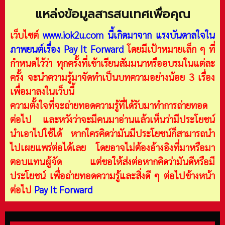
แหล่งข้อมูลสารสนเทศเพื่อคุณ
เว็บไซต์
www.iok2u.com
นี้เกิดมาจาก
แรงบันดาลใจใน
ภาพยนต์เรื่อง Pay It Forward
โดยมีเป้าหมายเล็ก ๆ ที่
กำหนดไว้ว่า ทุกครั้งที่เข้าเรียนสัมมนาหรืออบรมในแต่ละ
ครั้ง จะนำความรู้มาจัดทำเป็นบทความอย่างน้อย 3 เรื่อง
เพื่อมาลงในเว็บนี้
ความตั้งใจที่จะถ่ายทอดความรู้ที่ได้รับมาทำการถ่ายทอด
ต่อไป และหวังว่าจะมีคนมาอ่านแล้วเห็นว่ามีประโยชน์
นำเอาไปใช้ได้ หากใครคิดว่ามันมีประโยชน์ก็สามารถนำ
ไปเผยแพร่ต่อได้เลย โดยอาจไม่ต้องอ้างอิงที่มาหรือมา
ตอบแทนผู้จัด แต่ขอให้ส่งต่อหากคิดว่ามันดีหรือมี
ประโยชน์ เพื่อถ่ายทอดความรู้และสิ่งดี ๆ ต่อไปข้างหน้า
ต่อไป
Pay It Forward