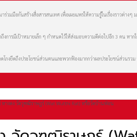
่วมมือกันสร้างสื่อสารสนเทศ เพื่อเผยแพร่ให้ความรู้ในเรื่องราวต่างๆ 
เล่าถึงการมีเป้าหมายเล็ก ๆ กำหนดไว้ให้ส่งมอบความดีต่อไปอีก 3 คน หา
มที่คดโกงยึดถึงประโยชน์ส่วนตนและพวกฟ้องมากกว่าผลประโยชน์ส่วนรว
หม่ หางดง วัดวุฑฒิราษฎร์ (Wat Wutthi Rat) หรือวัดบ้านฟ่อน
ดง วัดวุฑฒิราษฎร์ (Wa