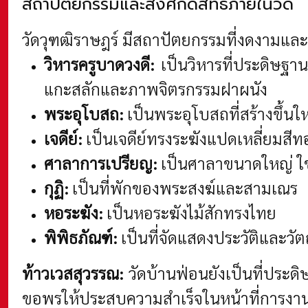
สถาปัตยกรรมและสิ่งศักดิ์สิทธิ์ภายในวัด
วัดวุฑฒิราษฎร์ มีสถาปัตยกรรมที่งดงามและเ
วิหารครูบาดวงดี:
เป็นวิหารที่ประดิษฐา
แกะสลักและภาพจิตรกรรมฝาผนัง
พระอุโบสถ:
เป็นพระอุโบสถที่สร้างขึ้
เจดีย์:
เป็นเจดีย์ทรงระฆังแปดเหลี่ยมสีทอ
ศาลาการเปรียญ:
เป็นศาลาขนาดใหญ่ ใช
กุฏิ:
เป็นที่พักของพระสงฆ์และสามเณร
หอระฆัง:
เป็นหอระฆังไม้สักทรงไทย
พิพิธภัณฑ์:
เป็นที่จัดแสดงประวัติและวั
ท้าวเวสสุวรรณ:
วัดบ้านฟ่อนยังเป็นที่ประด
ขอพรให้ประสบความสำเร็จในหน้าที่การงาน