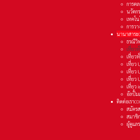
การตล
นวัตก
เทคโน
การวา
นานาสาระ
ธรณีวิ
เที่ยวท
เที่ยวท
เที่ย
เที่ย
เที่ยว
เที่ยว
อัลปั้
ติดต่อเรา
CO
สมัคร
สมาชิก
ผู้ดูแ