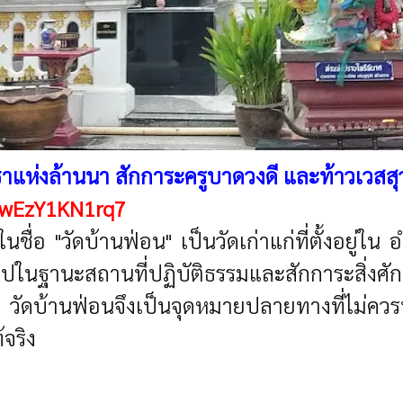
ทธาแห่งล้านนา สักการะครูบาดวงดี และท้าวเวสส
vwEzY1KN1rq7
กันในชื่อ "วัดบ้านฟ่อน" เป็นวัดเก่าแก่ที่ตั้งอยู่ใ
ในฐานะสถานที่ปฏิบัติธรรมและสักการะสิ่งศักดิ์
 วัดบ้านฟ่อนจึงเป็นจุดหมายปลายทางที่ไม่ค
จริง