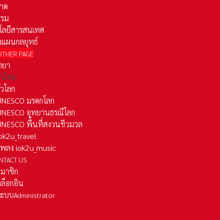
าด
รรม
โลยีสารสนเทศ
งแผนกลยุทธ์
OTHER PAGE
ทยา
ั่วไทย
ั่วโลก
ว UNESCO มรดกโลก
ว UNESCO อุทยานธรณีโลก
 UNESCO พื้นที่สงวนชีวมวล
 iok2u_travel
มเพลง iok2u_music
NTACT US
สมาชิก
ล็อกอิน
ลระบบ
Administrator