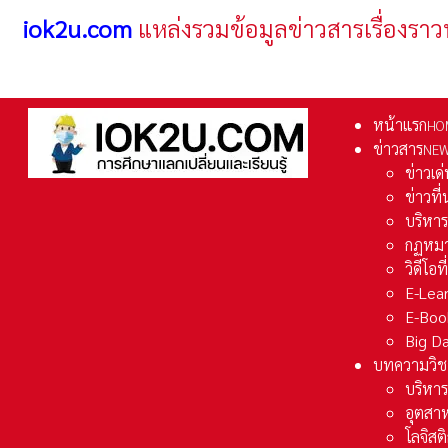
iok2u.com
แหล่งรวมข้อมูลข่าวสารเรื่องราว
หน้าแรก
HO
ข่าวสาร
NE
ข่าวเด
ข่าวที
บริหา
กฏหมา
วิดีโอท
E-Lea
E-Boo
Big D
บทความวิช
บริหาร
อุตสา
โลจิส