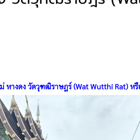
หม่ หางดง วัดวุฑฒิราษฎร์ (Wat Wutthi Rat) หร