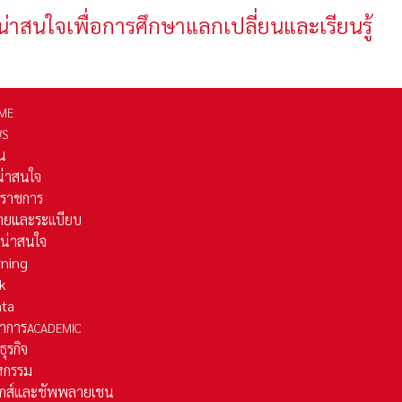
น่าสนใจเพื่อการศึกษาแลกเปลี่ยนและเรียนรู้
ME
WS
่น
่น่าสนใจ
รราชการ
ยและระเเบียบ
ี่น่าสนใจ
rning
k
ata
าการ
ACADEMIC
ธุรกิจ
หกรรม
ติกส์และชัพพลายเชน