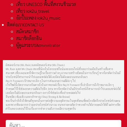
เที่ยว UNESCO พื้นที่สงวนชีวมวล
เที่ยว iok2u_travel
อัลปั้มเพลง iok2u_music
ติดต่อเรา
CONTACT US
สมัครสมาชิก
สมาชิกล็อกอิน
ผู้ดูแลระบบ
Administrator
มิสเตอร์เรน (Mr. Rain) และมิสเตอร์เชน (Mr. Chain)
Mr. Rain และ Mr. Chain สองพี่น้องในโลกออฟไลน์และออนไลน์ที่จะมาร่วมมือกันสร้างสื่อสาร
สนเทศ เพื่อเผยแพร่ให้ความรู้ในเรื่องราวต่างๆ มากมายสร้างสังคมในการเรียนรู้ หากใครคิดว่ามันมี
ประโยชน์ก็สามารถนำไปเผยแพร่ต่อได้เลยโดยไม่ต้องตอบแทนกลับมา
Pay It Forward เป้าหมายเล็ก ๆ ในการส่งมอบความดีต่อ ๆ ไป
เว็ปไซต์นี้เกิดจากแรงบันดาลใจในภาพยนต์เรื่อง Pay It Forward ที่เล่าถึงการมีเป้าหมายเล็ก ๆ
กำหนดไว้ให้ส่งมอบความดีต่อไปอีก 3 คน หากใครคิดว่ามันมีประโยชน์ก็สามารถนำไปเผยแพร่ต่อได้
เลยโดยไม่ต้องตอบแทนกลับมา อยากให้ส่งต่อเพื่อถ่ายทอดต่อไป
ยืนหยัด เข้มแข็ง และกล้าหาญ (Stay Strong & Be Brave)
ขอเป็นกำลังใจให้คนดีทุกคนในการต่อสู้ความอยุติธรรม ในยุคสังคมที่คดโกงยึดถึงประโยชน์ส่วนตน
และพวกฟ้องมากกว่าผลประโยชน์ส่วนรวม จนหลายคนคิดว่าพวกด้านได้อายอดมักได้ดี แต่หากยึด
คำในหลวงสอนไว้ในเรื่องการทำความดีเราจะมีความสุขครับ
การค้นหา