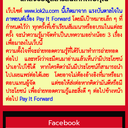
เว็บไซต์
www.iok2u.com
นี้เกิดมาจาก
แรงบันดาลใจใน
ภาพยนต์เรื่อง Pay It Forward
โดยมีเป้าหมายเล็ก ๆ ที่
กำหนดไว้ว่า ทุกครั้งที่เข้าเรียนสัมมนาหรืออบรมในแต่ละ
ครั้ง จะนำความรู้มาจัดทำเป็นบทความอย่างน้อย 3 เรื่อง
เพื่อมาลงในเว็บนี้
ความตั้งใจที่จะถ่ายทอดความรู้ที่ได้รับมาทำการถ่ายทอด
ต่อไป และหวังว่าจะมีคนมาอ่านแล้วเห็นว่ามีประโยชน์
นำเอาไปใช้ได้ หากใครคิดว่ามันมีประโยชน์ก็สามารถนำ
ไปเผยแพร่ต่อได้เลย โดยอาจไม่ต้องอ้างอิงที่มาหรือมา
ตอบแทนผู้จัด แต่ขอให้ส่งต่อหากคิดว่ามันดีหรือมี
ประโยชน์ เพื่อถ่ายทอดความรู้และสิ่งดี ๆ ต่อไปข้างหน้า
ต่อไป
Pay It Forward
Facebook