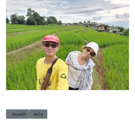
เนื้อหาก่อนหน้า: เที่ยวเชียงใหม่ แม่แจ่ม ดอยอินทนนท์ อ่างกาหลวง (Ang Ka
เนื้อหาถัดไป: เที่ยวเชียงใหม่ แม่แตง จูเลี๊ยะแคมป์ ม่อนเงาะ
ก่อนหน้า
ต่อไป