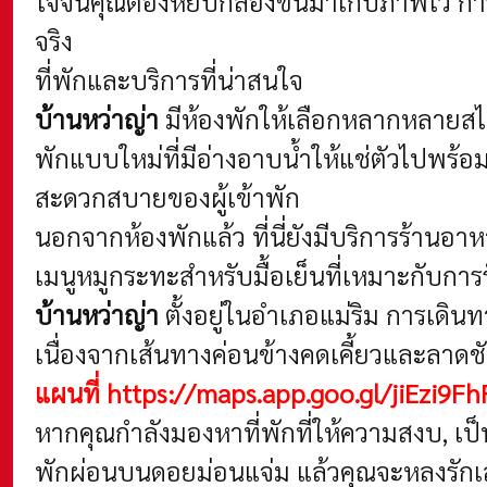
ใจจนคุณต้องหยิบกล้องขึ้นมาเก็บภาพไว้ การไ
จริง
ที่พักและบริการที่น่าสนใจ
บ้านหว่าญ่า
มีห้องพักให้เลือกหลากหลายสไตล
พักแบบใหม่ที่มีอ่างอาบน้ำให้แช่ตัวไปพร้อ
สะดวกสบายของผู้เข้าพัก
นอกจากห้องพักแล้ว ที่นี่ยังมีบริการร้าน
เมนูหมูกระทะสำหรับมื้อเย็นที่เหมาะกับ
บ้านหว่าญ่า
ตั้งอยู่ในอำเภอแม่ริม การเดินท
เนื่องจากเส้นทางค่อนข้างคดเคี้ยวและลาดช
แผนที่
https://maps.app.goo.gl/jiEzi9
หากคุณกำลังมองหาที่พักที่ให้ความสงบ, เป็
พักผ่อนบนดอยม่อนแจ่ม แล้วคุณจะหลงรักเสน