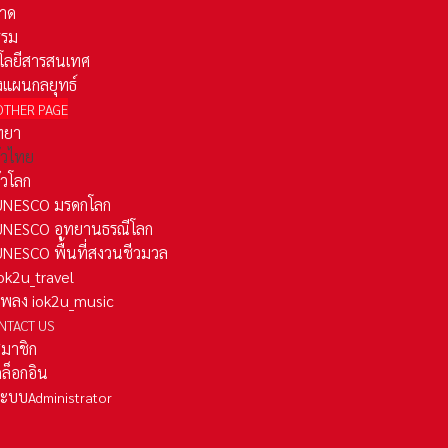
าด
รรม
โลยีสารสนเทศ
งแผนกลยุทธ์
OTHER PAGE
ทยา
ั่วไทย
ั่วโลก
ว UNESCO มรดกโลก
ว UNESCO อุทยานธรณีโลก
 UNESCO พื้นที่สงวนชีวมวล
 iok2u_travel
มเพลง iok2u_music
NTACT US
สมาชิก
ล็อกอิน
ลระบบ
Administrator