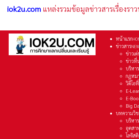
iok2u.com
แหล่งรวมข้อมูลข่าวสารเรื่องราว
หน้าแรก
HO
ข่าวสาร
NE
ข่าวเด
ข่าวที
บริหา
กฏหมา
วิดีโอท
E-Lea
E-Boo
Big D
บทความวิช
บริหาร
อุตสา
โลจิส