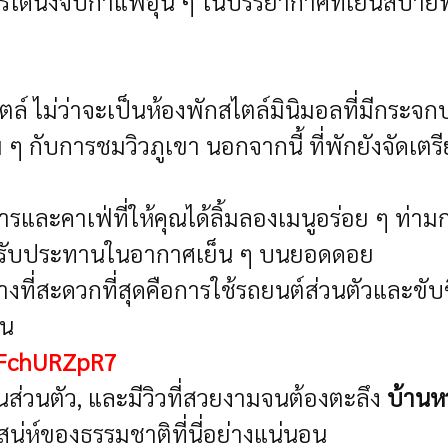
ด้นั่งจิบกาแฟอุ่น ๆ ในบรรยากาศที่เย็นสบายพร้
์ ไม่ว่าจะเป็นห้องพักสไตล์มินิมอลที่มีกระจก
ม ๆ กับการชมวิวภูเขา นอกจากนี้ ที่พักยังจัด
อาหารและคาเฟ่ที่ให้คุณได้ลิ้มลองเมนูอร่อย ๆ
การรับประทานในอากาศเย็น ๆ บนยอดดอย
างที่สะดวกที่สุดคือการใช้รถยนต์ส่วนตัวและขับข
ัน
FhFchURZpR7
นส่วนตัว, และมีวิวที่สวยงามจนต้องตะลึง
บ้านห
่ห์ของธรรมชาติที่นี่อย่างแน่นอน