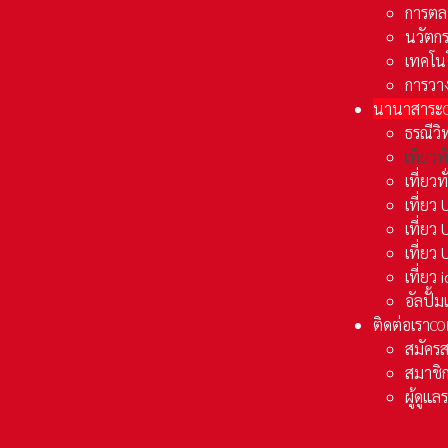
การตล
นวัตก
เทคโน
การวา
นานาสาระ
ธรณีวิ
เที่ยวท
เที่ยวท
เที่ย
เที่ย
เที่ยว
เที่ยว
อัลปั้
ติดต่อเรา
CO
สมัคร
สมาชิก
ผู้ดูแ