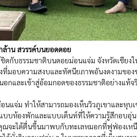
หลักล้าน สวรรค์บนยอดดอย
กล้ชิดกับธรรมชาติบนดอยม่อนแจ่ม จังหวัดเชียงใ
ายทางที่มอบความสงบและทัศนียภาพอันงดงามของ
ายนอกและเข้าสู่อ้อมกอดของธรรมชาติอย่างแท้จร
่อนแจ่ม ทำให้สามารถมองเห็นวิวภูเขาและหุบเขาท
แบบห้องพักและแบบเต็นท์ที่ให้ความรู้สึกอบอุ่น
่คุณจะได้ตื่นขึ้นมาพบกับทะเลหมอกที่ฟูฟ่องเ