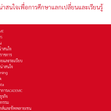
น่าสนใจเพื่อการศึกษาแลกเปลี่ยนและเรียนรู้
ME
WS
่น
่น่าสนใจ
รราชการ
ยและระเเบียบ
ี่น่าสนใจ
rning
k
ata
าการ
ACADEMIC
ธุรกิจ
หกรรม
ติกส์และชัพพลายเชน