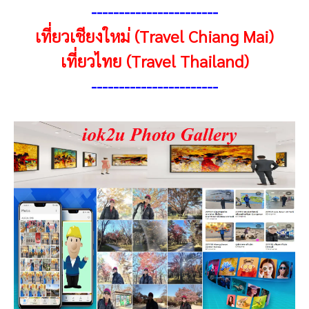
----------------------
-
เที่ยวเชียงใหม่ (Travel Chiang Mai)
เที่ยวไทย (Travel Thailand)
----------------------
-