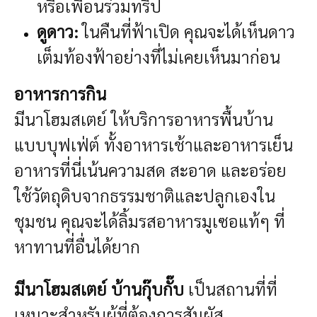
หรือเพื่อนร่วมทริป
ดูดาว:
ในคืนที่ฟ้าเปิด คุณจะได้เห็นดาว
เต็มท้องฟ้าอย่างที่ไม่เคยเห็นมาก่อน
อาหารการกิน
มีนาโฮมสเตย์ ให้บริการอาหารพื้นบ้าน
แบบบุฟเฟ่ต์ ทั้งอาหารเช้าและอาหารเย็น
อาหารที่นี่เน้นความสด สะอาด และอร่อย
ใช้วัตถุดิบจากธรรมชาติและปลูกเองใน
ชุมชน คุณจะได้ลิ้มรสอาหารมูเซอแท้ๆ ที่
หาทานที่อื่นได้ยาก
มีนาโฮมสเตย์ บ้านกุ๊บกั๊บ
เป็นสถานที่ที่
เหมาะสำหรับผู้ที่ต้องการสัมผัส