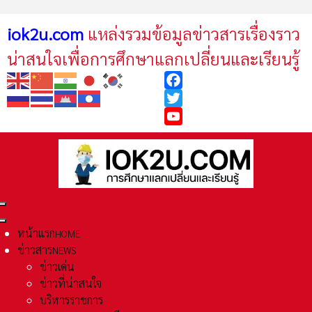
iok2u.com
แหล่งรวมข้อมูลข่าวสารเรื่องราว
น่าสนใจเพื่อการศึกษาแลกเปลี่ยนและเรียนรู้
Facebook
Twitter
YouTube
หน้าแรก
HOME
ข่าวสาร
NEWS
ข่าวเด่น
ข่าวที่น่าสนใจ
บริหารราชการ