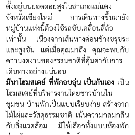
ตั้งอยู่บนยอดดอยสูงในอำเภอแม่แตง
จังหวัดเชียงใหม่ การเดินทางขึ้นมายัง
หมู่บ้านแห่งนี้ต้องใช้รถขับเคลื่อนสี่ล้อ
เท่านั้น เนื่องจากเส้นทางค่อนข้างขรุขระ
และสูงชัน แต่เมื่อคุณมาถึง คุณจะพบกับ
ความงดงามของธรรมชาติที่คุ้มค่ากับการ
เดินทางอย่างแน่นอน
มีนาโฮมสเตย์ ที่พักอบอุ่น เป็นกันเอง
เป็น
โฮมสเตย์ที่บริหารงานโดยชาวบ้านใน
ชุมชน บ้านพักเป็นแบบเรียบง่าย สร้างจาก
ไม้ไผ่และวัสดุธรรมชาติ เน้นความกลมกลืน
กับสิ่งแวดล้อม มีให้เลือกทั้งแบบห้องพัก