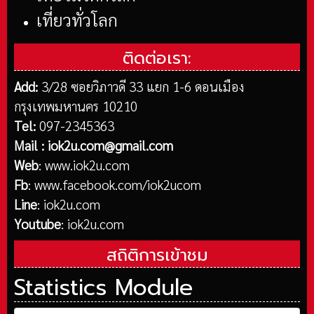
เที่ยวทั่วโลก
ติดต่อเรา:
Add:
3/28 ซอยวิภาวดี 33 แยก 1-6 ดอนเมือง
กรุงเทพมหานคร 10210
Tel:
097-2345363
Mail :
iok2u.com@gmail.com
Web
:
www.iok2u.com
Fb
:
www.facebook.com/iok2ucom
Line
:
iok2u.com
Youtube
:
iok2u.com
สถิติการเข้าชม
Statistics Module