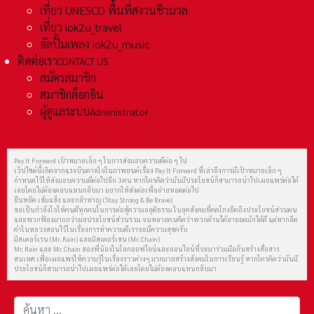
เที่ยว UNESCO พื้นที่สงวนชีวมวล
เที่ยว iok2u_travel
อัลปั้มเพลง iok2u_music
ติดต่อเรา
CONTACT US
สมัครสมาชิก
สมาชิกล็อกอิน
ผู้ดูแลระบบ
Administrator
Pay It Forward เป้าหมายเล็ก ๆ ในการส่งมอบความดีต่อ ๆ ไป
เว็ปไซต์นี้เกิดจากแรงบันดาลใจในภาพยนต์เรื่อง Pay It Forward ที่เล่าถึงการมีเป้าหมายเล็ก ๆ
กำหนดไว้ให้ส่งมอบความดีต่อไปอีก 3 คน หากใครคิดว่ามันมีประโยชน์ก็สามารถนำไปเผยแพร่ต่อได้
เลยโดยไม่ต้องตอบแทนกลับมา อยากให้ส่งต่อเพื่อถ่ายทอดต่อไป
ยืนหยัด เข้มแข็ง และกล้าหาญ (Stay Strong & Be Brave)
ขอเป็นกำลังใจให้คนดีทุกคนในการต่อสู้ความอยุติธรรม ในยุคสังคมที่คดโกงยึดถึงประโยชน์ส่วนตน
และพวกฟ้องมากกว่าผลประโยชน์ส่วนรวม จนหลายคนคิดว่าพวกด้านได้อายอดมักได้ดี แต่หากยึด
คำในหลวงสอนไว้ในเรื่องการทำความดีเราจะมีความสุขครับ
มิสเตอร์เรน (Mr. Rain) และมิสเตอร์เชน (Mr. Chain)
Mr. Rain และ Mr. Chain สองพี่น้องในโลกออฟไลน์และออนไลน์ที่จะมาร่วมมือกันสร้างสื่อสาร
สนเทศ เพื่อเผยแพร่ให้ความรู้ในเรื่องราวต่างๆ มากมายสร้างสังคมในการเรียนรู้ หากใครคิดว่ามันมี
ประโยชน์ก็สามารถนำไปเผยแพร่ต่อได้เลยโดยไม่ต้องตอบแทนกลับมา
การค้นหา