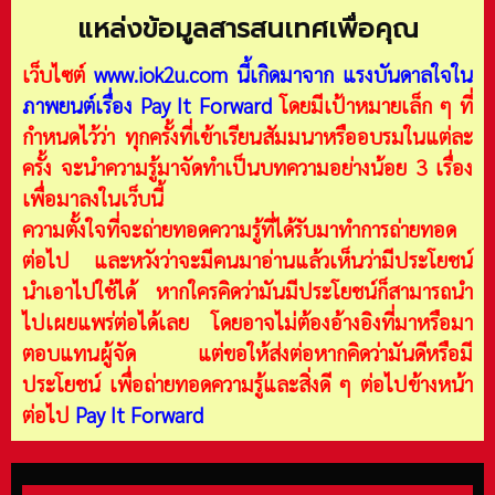
แหล่งข้อมูลสารสนเทศเพื่อคุณ
เว็บไซต์
www.iok2u.com
นี้เกิดมาจาก
แรงบันดาลใจใน
ภาพยนต์เรื่อง Pay It Forward
โดยมีเป้าหมายเล็ก ๆ ที่
กำหนดไว้ว่า ทุกครั้งที่เข้าเรียนสัมมนาหรืออบรมในแต่ละ
ครั้ง จะนำความรู้มาจัดทำเป็นบทความอย่างน้อย 3 เรื่อง
เพื่อมาลงในเว็บนี้
ความตั้งใจที่จะถ่ายทอดความรู้ที่ได้รับมาทำการถ่ายทอด
ต่อไป และหวังว่าจะมีคนมาอ่านแล้วเห็นว่ามีประโยชน์
นำเอาไปใช้ได้ หากใครคิดว่ามันมีประโยชน์ก็สามารถนำ
ไปเผยแพร่ต่อได้เลย โดยอาจไม่ต้องอ้างอิงที่มาหรือมา
ตอบแทนผู้จัด แต่ขอให้ส่งต่อหากคิดว่ามันดีหรือมี
ประโยชน์ เพื่อถ่ายทอดความรู้และสิ่งดี ๆ ต่อไปข้างหน้า
ต่อไป
Pay It Forward