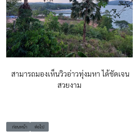
สามารถมองเห็นวิวอ่าวทุ่งมหา ได้ชัดเจน
สวยงาม
เนื้อหาก่อนหน้า: เที่ยวชุมพร ปะทิว วัดเขาเจดีย์ (พระใหญ่)
เนื้อหาถัดไป: เที่ยวชุมพร ปะทิว วัดบ่อสำโรง (พระธาตุบ่อทอง)
ก่อนหน้า
ต่อไป