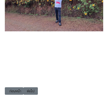
เนื้อหาก่อนหน้า: เที่ยวแม่ฮ่องสอน (Travel Mae Hong Son)
เนื้อหาถัดไป: เที่ยวแม่ฮ่องสอน ขุนยวม วัดต่อแพ (Wat To Pha
ก่อนหน้า
ต่อไป