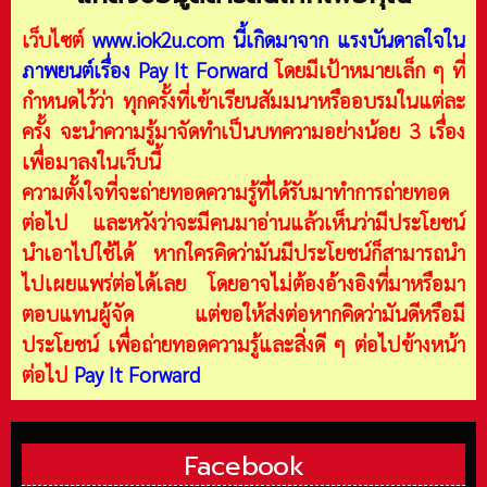
เว็บไซต์
www.iok2u.com
นี้เกิดมาจาก
แรงบันดาลใจใน
ภาพยนต์เรื่อง Pay It Forward
โดยมีเป้าหมายเล็ก ๆ ที่
กำหนดไว้ว่า ทุกครั้งที่เข้าเรียนสัมมนาหรืออบรมในแต่ละ
ครั้ง จะนำความรู้มาจัดทำเป็นบทความอย่างน้อย 3 เรื่อง
เพื่อมาลงในเว็บนี้
ความตั้งใจที่จะถ่ายทอดความรู้ที่ได้รับมาทำการถ่ายทอด
ต่อไป และหวังว่าจะมีคนมาอ่านแล้วเห็นว่ามีประโยชน์
นำเอาไปใช้ได้ หากใครคิดว่ามันมีประโยชน์ก็สามารถนำ
ไปเผยแพร่ต่อได้เลย โดยอาจไม่ต้องอ้างอิงที่มาหรือมา
ตอบแทนผู้จัด แต่ขอให้ส่งต่อหากคิดว่ามันดีหรือมี
ประโยชน์ เพื่อถ่ายทอดความรู้และสิ่งดี ๆ ต่อไปข้างหน้า
ต่อไป
Pay It Forward
Facebook