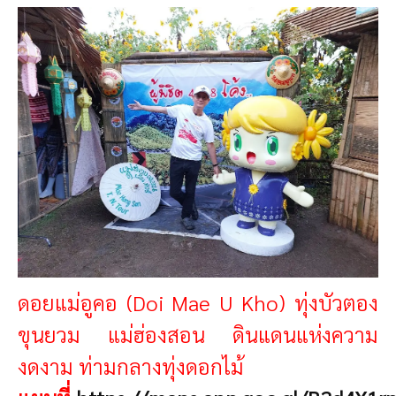
ดอยแม่อูคอ (Doi Mae U Kho) ทุ่งบัวตอง
ขุนยวม
แม่ฮ่องสอน
ดินแดนแห่งความ
งดงาม ท่ามกลางทุ่งดอกไม้