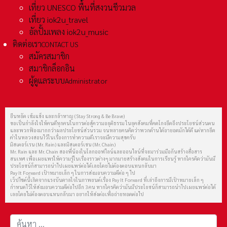
เที่ยว UNESCO พื้นที่สงวนชีวมวล
เที่ยว iok2u_travel
อัลปั้มเพลง iok2u_music
ติดต่อเรา
CONTACT US
สมัครสมาชิก
สมาชิกล็อกอิน
ผู้ดูแลระบบ
Administrator
ยืนหยัด เข้มแข็ง และกล้าหาญ (Stay Strong & Be Brave)
ขอเป็นกำลังใจให้คนดีทุกคนในการต่อสู้ความอยุติธรรม ในยุคสังคมที่คดโกงยึดถึงประโยชน์ส่วนตน
และพวกฟ้องมากกว่าผลประโยชน์ส่วนรวม จนหลายคนคิดว่าพวกด้านได้อายอดมักได้ดี แต่หากยึด
คำในหลวงสอนไว้ในเรื่องการทำความดีเราจะมีความสุขครับ
มิสเตอร์เรน (Mr. Rain) และมิสเตอร์เชน (Mr. Chain)
Mr. Rain และ Mr. Chain สองพี่น้องในโลกออฟไลน์และออนไลน์ที่จะมาร่วมมือกันสร้างสื่อสาร
สนเทศ เพื่อเผยแพร่ให้ความรู้ในเรื่องราวต่างๆ มากมายสร้างสังคมในการเรียนรู้ หากใครคิดว่ามันมี
ประโยชน์ก็สามารถนำไปเผยแพร่ต่อได้เลยโดยไม่ต้องตอบแทนกลับมา
Pay It Forward เป้าหมายเล็ก ๆ ในการส่งมอบความดีต่อ ๆ ไป
เว็ปไซต์นี้เกิดจากแรงบันดาลใจในภาพยนต์เรื่อง Pay It Forward ที่เล่าถึงการมีเป้าหมายเล็ก ๆ
กำหนดไว้ให้ส่งมอบความดีต่อไปอีก 3 คน หากใครคิดว่ามันมีประโยชน์ก็สามารถนำไปเผยแพร่ต่อได้
เลยโดยไม่ต้องตอบแทนกลับมา อยากให้ส่งต่อเพื่อถ่ายทอดต่อไป
การค้นหา