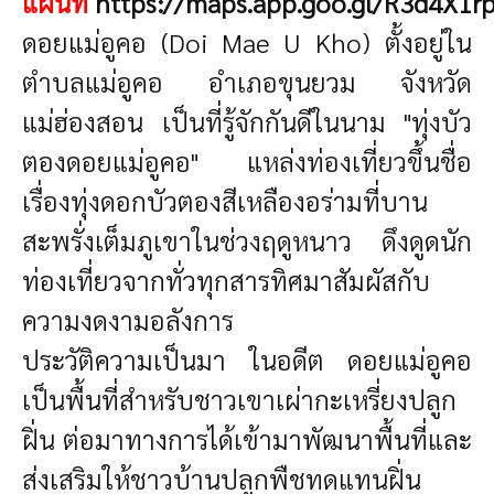
แผนที่
https://maps.app.goo.gl/R3d4X1
ดอยแม่อูคอ (Doi Mae U Kho)
ตั้งอยู่ใน
ตำบลแม่อูคอ อำเภอขุนยวม จังหวัด
แม่ฮ่องสอน เป็นที่รู้จักกันดีในนาม "ทุ่งบัว
ตองดอยแม่อูคอ" แหล่งท่องเที่ยวขึ้นชื่อ
เรื่องทุ่งดอกบัวตองสีเหลืองอร่ามที่บาน
สะพรั่งเต็มภูเขาในช่วงฤดูหนาว ดึงดูดนัก
ท่องเที่ยวจากทั่วทุกสารทิศมาสัมผัสกับ
ความงดงามอลังการ
ประวัติความเป็นมา
ในอดีต ดอยแม่อูคอ
เป็นพื้นที่สำหรับชาวเขาเผ่ากะเหรี่ยงปลูก
ฝิ่น ต่อมาทางการได้เข้ามาพัฒนาพื้นที่และ
ส่งเสริมให้ชาวบ้านปลูกพืชทดแทนฝิ่น