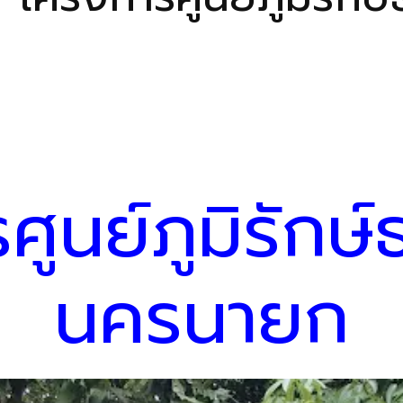
ูนย์ภูมิรักษ
นครนายก