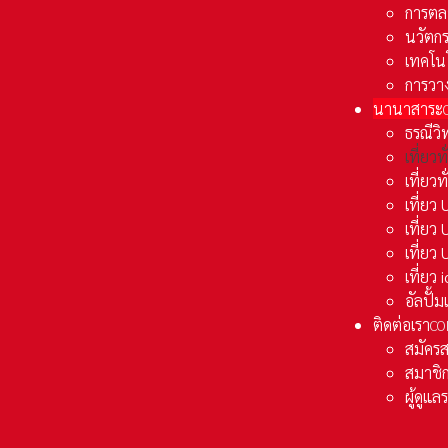
การตล
นวัตก
เทคโน
การวา
นานาสาระ
ธรณีวิ
เที่ยวท
เที่ยวท
เที่ย
เที่ย
เที่ยว
เที่ยว
อัลปั้
ติดต่อเรา
CO
สมัคร
สมาชิก
ผู้ดูแ