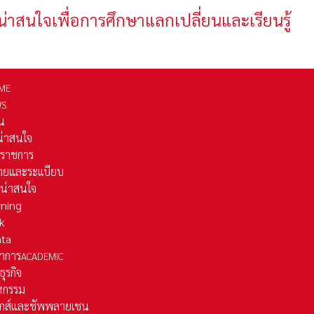
น่าสนใจเพื่อการศึกษาแลกเปลี่ยนและเรียนรู้
ME
WS
่น
่น่าสนใจ
รราชการ
ยและระเเบียบ
ี่น่าสนใจ
rning
k
ata
าการ
ACADEMIC
ธุรกิจ
หกรรม
ติกส์และชัพพลายเชน