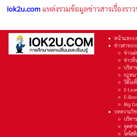
iok2u.com
แหล่งรวมข้อมูลข่าวสารเรื่องราว
หน้าแรก
HO
ข่าวสาร
NE
ข่าวเด
ข่าวที
บริหา
กฏหมา
วิดีโอท
E-Lea
E-Boo
Big D
บทความวิช
บริหาร
อุตสา
โลจิส