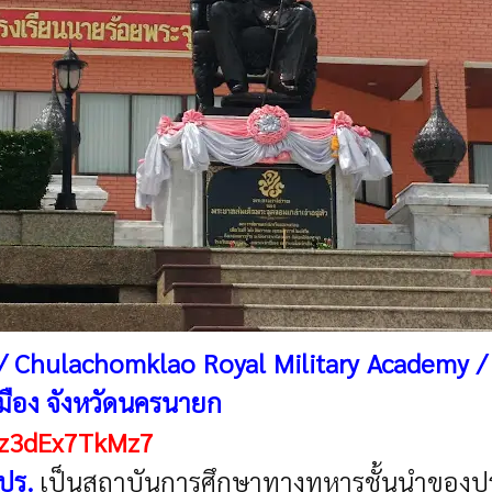
. / Chulachomklao Royal Military Academy 
มือง จังหวัดนครนายก
Gz3dEx7TkMz7
ปร.
เป็นสถาบันการศึกษาทางทหารชั้นนำของป