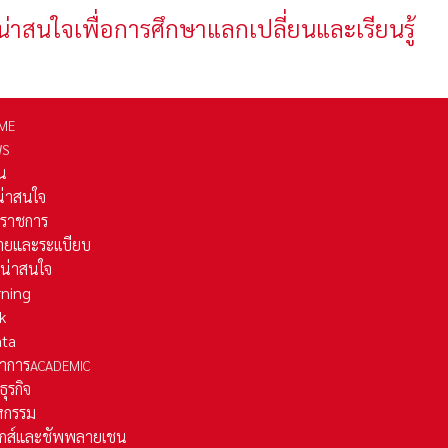
น่าสนใจเพื่อการศึกษาแลกเปลี่ยนและเรียนรู้
ME
WS
่น
่น่าสนใจ
รราชการ
ยและระเเบียบ
ี่น่าสนใจ
rning
k
ata
าการ
ACADEMIC
ธุรกิจ
หกรรม
ติกส์และชัพพลายเชน