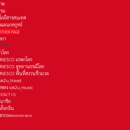
าด
รรม
โลยีสารสนเทศ
งแผนกลยุทธ์
OTHER PAGE
ทยา
ั่วไทย
ั่วโลก
ว UNESCO มรดกโลก
ว UNESCO อุทยานธรณีโลก
 UNESCO พื้นที่สงวนชีวมวล
 iok2u_travel
มเพลง iok2u_music
NTACT US
สมาชิก
ล็อกอิน
ลระบบ
Administrator