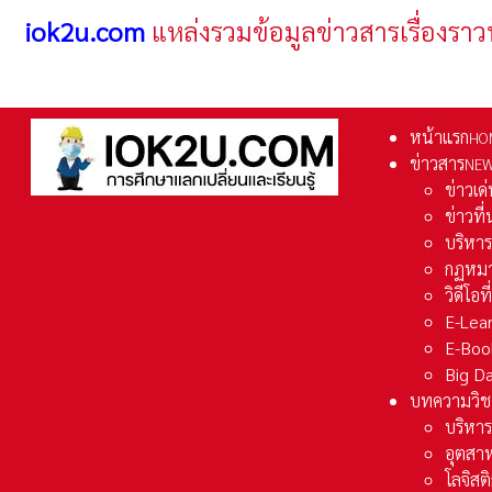
iok2u.com
แหล่งรวมข้อมูลข่าวสารเรื่องราว
หน้าแรก
HO
ข่าวสาร
NE
ข่าวเด
ข่าวที
บริหา
กฏหมา
วิดีโอท
E-Lea
E-Boo
Big D
บทความวิช
บริหาร
อุตสา
โลจิส