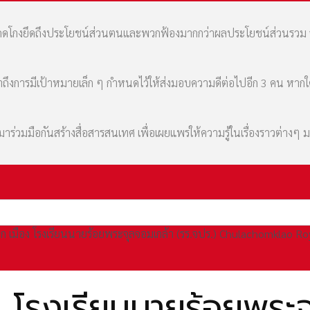
มที่คดโกงยึดถึงประโยชน์ส่วนตนและพวกฟ้องมากกว่าผลประโยชน์ส่วนรว
เล่าถึงการมีเป้าหมายเล็ก ๆ กำหนดไว้ให้ส่งมอบความดีต่อไปอีก 3 คน หา
่วมมือกันสร้างสื่อสารสนเทศ เพื่อเผยแพร่ให้ความรู้ในเรื่องราวต่างๆ 
ก เมือง โรงเรียนนายร้อยพระจุลจอมเกล้า (รร.จปร.) Chulachomklao R
ง โรงเรียนนายร้อยพระจ