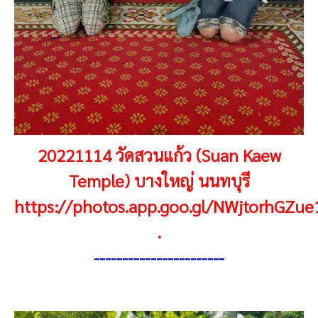
20221114 วัดสวนแก้ว (Suan Kaew
Temple) บางใหญ่ นนทบุรี
https://photos.app.goo.gl/NWjtorhGZu
.
----------------------
-