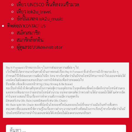
เที่ยว UNESCO พื้นที่สงวนชีวมวล
เที่ยว iok2u_travel
อัลปั้มเพลง iok2u_music
ติดต่อเรา
CONTACT US
สมัครสมาชิก
สมาชิกล็อกอิน
ผู้ดูแลระบบ
Administrator
Pay It Forward เป้าหมายเล็ก ๆ ในการส่งมอบความดีต่อ ๆ ไป
เว็ปไซต์นี้เกิดจากแรงบันดาลใจในภาพยนต์เรื่อง Pay It Forward ที่เล่าถึงการมีเป้าหมายเล็ก ๆ
กำหนดไว้ให้ส่งมอบความดีต่อไปอีก 3 คน หากใครคิดว่ามันมีประโยชน์ก็สามารถนำไปเผยแพร่ต่อได้
เลยโดยไม่ต้องตอบแทนกลับมา อยากให้ส่งต่อเพื่อถ่ายทอดต่อไป
ยืนหยัด เข้มแข็ง และกล้าหาญ (Stay Strong & Be Brave)
ขอเป็นกำลังใจให้คนดีทุกคนในการต่อสู้ความอยุติธรรม ในยุคสังคมที่คดโกงยึดถึงประโยชน์ส่วนตน
และพวกฟ้องมากกว่าผลประโยชน์ส่วนรวม จนหลายคนคิดว่าพวกด้านได้อายอดมักได้ดี แต่หากยึด
คำในหลวงสอนไว้ในเรื่องการทำความดีเราจะมีความสุขครับ
มิสเตอร์เรน (Mr. Rain) และมิสเตอร์เชน (Mr. Chain)
Mr. Rain และ Mr. Chain สองพี่น้องในโลกออฟไลน์และออนไลน์ที่จะมาร่วมมือกันสร้างสื่อสาร
สนเทศ เพื่อเผยแพร่ให้ความรู้ในเรื่องราวต่างๆ มากมายสร้างสังคมในการเรียนรู้ หากใครคิดว่ามันมี
ประโยชน์ก็สามารถนำไปเผยแพร่ต่อได้เลยโดยไม่ต้องตอบแทนกลับมา
การค้นหา