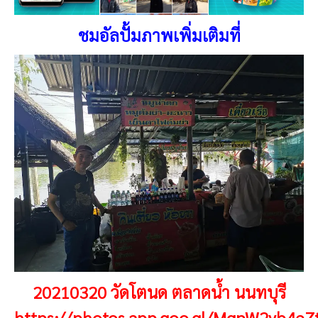
ชมอัลปั้มภาพเพิ่มเติมที่
20210320 วัดโตนด ตลาดน้ำ นนทบุรี
https://photos.app.goo.gl/MqpW2yb4e