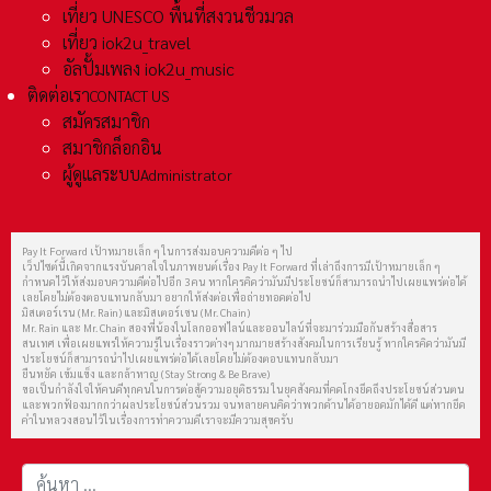
เที่ยว UNESCO พื้นที่สงวนชีวมวล
เที่ยว iok2u_travel
อัลปั้มเพลง iok2u_music
ติดต่อเรา
CONTACT US
สมัครสมาชิก
สมาชิกล็อกอิน
ผู้ดูแลระบบ
Administrator
Pay It Forward เป้าหมายเล็ก ๆ ในการส่งมอบความดีต่อ ๆ ไป
เว็ปไซต์นี้เกิดจากแรงบันดาลใจในภาพยนต์เรื่อง Pay It Forward ที่เล่าถึงการมีเป้าหมายเล็ก ๆ
กำหนดไว้ให้ส่งมอบความดีต่อไปอีก 3 คน หากใครคิดว่ามันมีประโยชน์ก็สามารถนำไปเผยแพร่ต่อได้
เลยโดยไม่ต้องตอบแทนกลับมา อยากให้ส่งต่อเพื่อถ่ายทอดต่อไป
มิสเตอร์เรน (Mr. Rain) และมิสเตอร์เชน (Mr. Chain)
Mr. Rain และ Mr. Chain สองพี่น้องในโลกออฟไลน์และออนไลน์ที่จะมาร่วมมือกันสร้างสื่อสาร
สนเทศ เพื่อเผยแพร่ให้ความรู้ในเรื่องราวต่างๆ มากมายสร้างสังคมในการเรียนรู้ หากใครคิดว่ามันมี
ประโยชน์ก็สามารถนำไปเผยแพร่ต่อได้เลยโดยไม่ต้องตอบแทนกลับมา
ยืนหยัด เข้มแข็ง และกล้าหาญ (Stay Strong & Be Brave)
ขอเป็นกำลังใจให้คนดีทุกคนในการต่อสู้ความอยุติธรรม ในยุคสังคมที่คดโกงยึดถึงประโยชน์ส่วนตน
และพวกฟ้องมากกว่าผลประโยชน์ส่วนรวม จนหลายคนคิดว่าพวกด้านได้อายอดมักได้ดี แต่หากยึด
คำในหลวงสอนไว้ในเรื่องการทำความดีเราจะมีความสุขครับ
การค้นหา