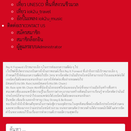
เที่ยว UNESCO พื้นที่สงวนชีวมวล
เที่ยว iok2u_travel
อัลปั้มเพลง iok2u_music
ติดต่อเรา
CONTACT US
สมัครสมาชิก
สมาชิกล็อกอิน
ผู้ดูแลระบบ
Administrator
Pay It Forward เป้าหมายเล็ก ๆ ในการส่งมอบความดีต่อ ๆ ไป
เว็ปไซต์นี้เกิดจากแรงบันดาลใจในภาพยนต์เรื่อง Pay It Forward ที่เล่าถึงการมีเป้าหมายเล็ก ๆ
กำหนดไว้ให้ส่งมอบความดีต่อไปอีก 3 คน หากใครคิดว่ามันมีประโยชน์ก็สามารถนำไปเผยแพร่ต่อได้
เลยโดยไม่ต้องตอบแทนกลับมา อยากให้ส่งต่อเพื่อถ่ายทอดต่อไป
มิสเตอร์เรน (Mr. Rain) และมิสเตอร์เชน (Mr. Chain)
Mr. Rain และ Mr. Chain สองพี่น้องในโลกออฟไลน์และออนไลน์ที่จะมาร่วมมือกันสร้างสื่อสาร
สนเทศ เพื่อเผยแพร่ให้ความรู้ในเรื่องราวต่างๆ มากมายสร้างสังคมในการเรียนรู้ หากใครคิดว่ามันมี
ประโยชน์ก็สามารถนำไปเผยแพร่ต่อได้เลยโดยไม่ต้องตอบแทนกลับมา
ยืนหยัด เข้มแข็ง และกล้าหาญ (Stay Strong & Be Brave)
ขอเป็นกำลังใจให้คนดีทุกคนในการต่อสู้ความอยุติธรรม ในยุคสังคมที่คดโกงยึดถึงประโยชน์ส่วนตน
และพวกฟ้องมากกว่าผลประโยชน์ส่วนรวม จนหลายคนคิดว่าพวกด้านได้อายอดมักได้ดี แต่หากยึด
คำในหลวงสอนไว้ในเรื่องการทำความดีเราจะมีความสุขครับ
การค้นหา