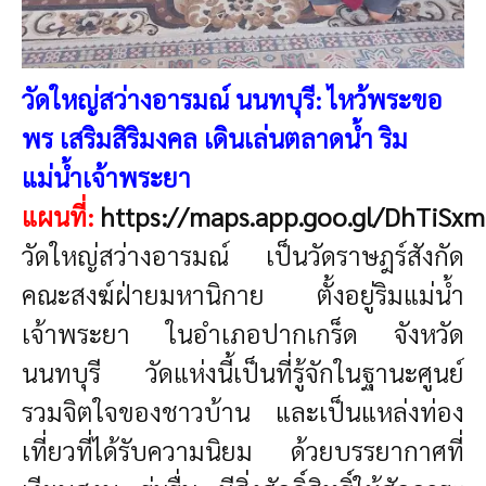
วัดใหญ่สว่างอารมณ์ นนทบุรี: ไหว้พระขอ
พร เสริมสิริมงคล เดินเล่นตลาดน้ำ ริม
แม่น้ำเจ้าพระยา
แผนที่:
https://maps.app.goo.gl/DhTiS
วัดใหญ่สว่างอารมณ์ เป็นวัดราษฎร์สังกัด
คณะสงฆ์ฝ่ายมหานิกาย ตั้งอยู่ริมแม่น้ำ
เจ้าพระยา ในอำเภอปากเกร็ด จังหวัด
นนทบุรี วัดแห่งนี้เป็นที่รู้จักในฐานะศูนย์
รวมจิตใจของชาวบ้าน และเป็นแหล่งท่อง
เที่ยวที่ได้รับความนิยม ด้วยบรรยากาศที่