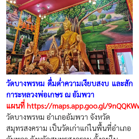
วัดบางพรหม ดื่มด่ำความเงียบสงบ และสัก
การะหลวงพ่อเกษร ณ อัมพวา
แผนที่
https://maps.app.goo.gl/9nQQK
วัดบางพรหม อำเภออัมพวา จังหวัด
สมุทรสงคราม
เป็นวัดเก่าแก่ในพื้นที่อำเภอ
อัมพวา จังหวัดสมุทรสงคราม ตั้งอยู่ใน