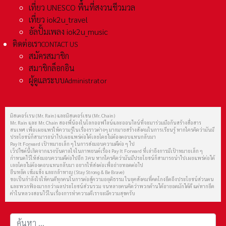
เที่ยว UNESCO พื้นที่สงวนชีวมวล
เที่ยว iok2u_travel
อัลปั้มเพลง iok2u_music
ติดต่อเรา
CONTACT US
สมัครสมาชิก
สมาชิกล็อกอิน
ผู้ดูแลระบบ
Administrator
มิสเตอร์เรน (Mr. Rain) และมิสเตอร์เชน (Mr. Chain)
Mr. Rain และ Mr. Chain สองพี่น้องในโลกออฟไลน์และออนไลน์ที่จะมาร่วมมือกันสร้างสื่อสาร
สนเทศ เพื่อเผยแพร่ให้ความรู้ในเรื่องราวต่างๆ มากมายสร้างสังคมในการเรียนรู้ หากใครคิดว่ามันมี
ประโยชน์ก็สามารถนำไปเผยแพร่ต่อได้เลยโดยไม่ต้องตอบแทนกลับมา
Pay It Forward เป้าหมายเล็ก ๆ ในการส่งมอบความดีต่อ ๆ ไป
เว็ปไซต์นี้เกิดจากแรงบันดาลใจในภาพยนต์เรื่อง Pay It Forward ที่เล่าถึงการมีเป้าหมายเล็ก ๆ
กำหนดไว้ให้ส่งมอบความดีต่อไปอีก 3 คน หากใครคิดว่ามันมีประโยชน์ก็สามารถนำไปเผยแพร่ต่อได้
เลยโดยไม่ต้องตอบแทนกลับมา อยากให้ส่งต่อเพื่อถ่ายทอดต่อไป
ยืนหยัด เข้มแข็ง และกล้าหาญ (Stay Strong & Be Brave)
ขอเป็นกำลังใจให้คนดีทุกคนในการต่อสู้ความอยุติธรรม ในยุคสังคมที่คดโกงยึดถึงประโยชน์ส่วนตน
และพวกฟ้องมากกว่าผลประโยชน์ส่วนรวม จนหลายคนคิดว่าพวกด้านได้อายอดมักได้ดี แต่หากยึด
คำในหลวงสอนไว้ในเรื่องการทำความดีเราจะมีความสุขครับ
การค้นหา