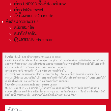
เที่ยว UNESCO พื้นที่สงวนชีวมวล
เที่ยว iok2u_travel
อัลปั้มเพลง iok2u_music
ติดต่อเรา
CONTACT US
สมัครสมาชิก
สมาชิกล็อกอิน
ผู้ดูแลระบบ
Administrator
ยืนหยัด เข้มแข็ง และกล้าหาญ (Stay Strong & Be Brave)
ขอเป็นกำลังใจให้คนดีทุกคนในการต่อสู้ความอยุติธรรม ในยุคสังคมที่คดโกงยึดถึงประโยชน์ส่วนตน
และพวกฟ้องมากกว่าผลประโยชน์ส่วนรวม จนหลายคนคิดว่าพวกด้านได้อายอดมักได้ดี แต่หากยึด
คำในหลวงสอนไว้ในเรื่องการทำความดีเราจะมีความสุขครับ
Pay It Forward เป้าหมายเล็ก ๆ ในการส่งมอบความดีต่อ ๆ ไป
เว็ปไซต์นี้เกิดจากแรงบันดาลใจในภาพยนต์เรื่อง Pay It Forward ที่เล่าถึงการมีเป้าหมายเล็ก ๆ
กำหนดไว้ให้ส่งมอบความดีต่อไปอีก 3 คน หากใครคิดว่ามันมีประโยชน์ก็สามารถนำไปเผยแพร่ต่อได้
เลยโดยไม่ต้องตอบแทนกลับมา อยากให้ส่งต่อเพื่อถ่ายทอดต่อไป
มิสเตอร์เรน (Mr. Rain) และมิสเตอร์เชน (Mr. Chain)
Mr. Rain และ Mr. Chain สองพี่น้องในโลกออฟไลน์และออนไลน์ที่จะมาร่วมมือกันสร้างสื่อสาร
สนเทศ เพื่อเผยแพร่ให้ความรู้ในเรื่องราวต่างๆ มากมายสร้างสังคมในการเรียนรู้ หากใครคิดว่ามันมี
ประโยชน์ก็สามารถนำไปเผยแพร่ต่อได้เลยโดยไม่ต้องตอบแทนกลับมา
การค้นหา