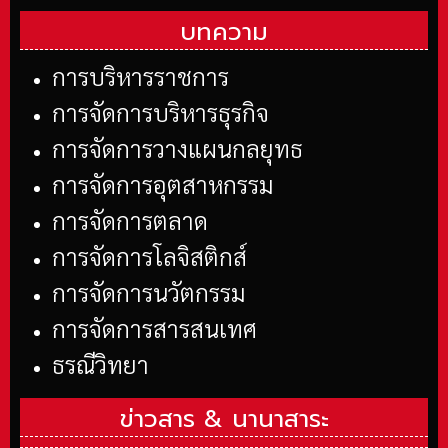
บทความ
การบริหารราชการ
การจัดการบริหารธุรกิจ
การจัดการวางแผนกลยุทธ
การจัดการอุตสาหกรรม
การจัดการตลาด
การจัดการโลจิสติกส์
การจัดการนวัตกรรม
การจัดการสารสนเทศ
ธรณีวิทยา
ข่าวสาร &
นานาสาระ