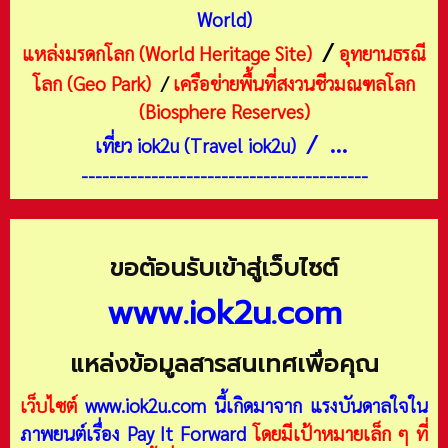
World)
/
แหล่งมรดกโลก (World Heritage Site)
อุทยานธรณี
โลก (Geo Park)
/
เครือข่ายพื้นที่สงวนชีวมณฑลโลก
(Biosphere Reserves)
/ ...
เที่ยว iok2u (Travel iok2u)
-----------------------------------------
ขอต้อนรับเข้าสู่เว็บไซต์
www.iok2u.com
แหล่งข้อมูลสารสนเทศเพื่อคุณ
เว็บไซต์
www.iok2u.com
นี้เกิดมาจาก
แรงบันดาลใจใน
ภาพยนต์เรื่อง Pay It Forward
โดยมีเป้าหมายเล็ก ๆ ที่