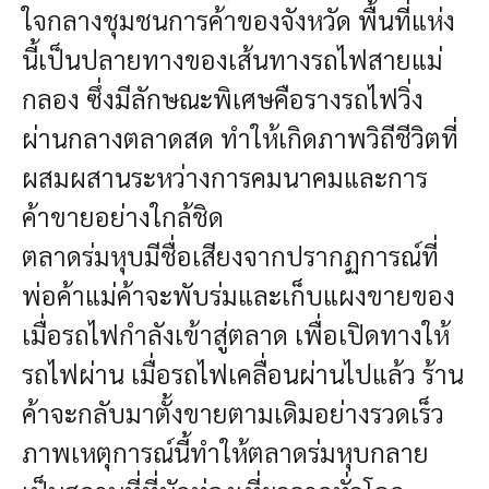
ใจกลางชุมชนการค้าของจังหวัด พื้นที่แห่ง
นี้เป็นปลายทางของเส้นทางรถไฟสายแม่
กลอง ซึ่งมีลักษณะพิเศษคือรางรถไฟวิ่ง
ผ่านกลางตลาดสด ทำให้เกิดภาพวิถีชีวิตที่
ผสมผสานระหว่างการคมนาคมและการ
ค้าขายอย่างใกล้ชิด
ตลาดร่มหุบมีชื่อเสียงจากปรากฏการณ์ที่
พ่อค้าแม่ค้าจะพับร่มและเก็บแผงขายของ
เมื่อรถไฟกำลังเข้าสู่ตลาด เพื่อเปิดทางให้
รถไฟผ่าน เมื่อรถไฟเคลื่อนผ่านไปแล้ว ร้าน
ค้าจะกลับมาตั้งขายตามเดิมอย่างรวดเร็ว
ภาพเหตุการณ์นี้ทำให้ตลาดร่มหุบกลาย