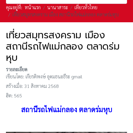
คุณอยู่ที่:
หน้าแรก
นานาสาระ
เที่ยวทั่วไทย
เที่ยวสมุทรสงคราม เมือง สถานีรถไฟแม่กลอง ตลาดร่มหุบ
เที่ยวสมุทรสงคราม เมือง
สถานีรถไฟแม่กลอง ตลาดร่ม
หุบ
รายละเอียด
เขียนโดย:
เกียรติพงษ์ อุดมธนะธีระ gmail
สร้างเมื่อ: 31 สิงหาคม 2568
ฮิต: 565
สถานีรถไฟแม่กลอง ตลาดร่มหุบ