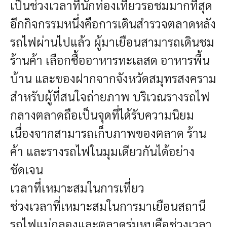
เป็นช่วงเวลาที่นักท่องเที่ยวรอชมมากที่สุด
อีกกิจกรรมหนึ่งคือการเดินสำรวจตลาดหลัง
รถไฟผ่านไปแล้ว ผู้มาเยือนสามารถเดินชม
ร้านค้า เลือกซื้ออาหารทะเลสด อาหารพื้น
บ้าน และของฝากจากจังหวัดสมุทรสงคราม
สำหรับผู้ที่สนใจถ่ายภาพ บริเวณรางรถไฟ
กลางตลาดถือเป็นจุดที่ได้รับความนิยม
เนื่องจากสามารถเก็บภาพของตลาด ร้าน
ค้า และรางรถไฟในมุมเดียวกันได้อย่าง
ชัดเจน
เวลาที่เหมาะสมในการเที่ยว
ช่วงเวลาที่เหมาะสมในการมาเยือนสถานี
รถไฟแม่กลองและตลาดร่มหุบคือช่วงเวลา