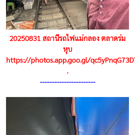
20250831 สถานีรถไฟแม่กลอง ตลาดร่ม
หุบ
https://photos.app.goo.gl/qc5yPnqG73
.
-----------------------