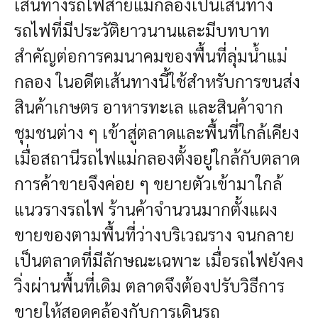
เส้นทางรถไฟสายแม่กลองเป็นเส้นทาง
รถไฟที่มีประวัติยาวนานและมีบทบาท
สำคัญต่อการคมนาคมของพื้นที่ลุ่มน้ำแม่
กลอง ในอดีตเส้นทางนี้ใช้สำหรับการขนส่ง
สินค้าเกษตร อาหารทะเล และสินค้าจาก
ชุมชนต่าง ๆ เข้าสู่ตลาดและพื้นที่ใกล้เคียง
เมื่อสถานีรถไฟแม่กลองตั้งอยู่ใกล้กับตลาด
การค้าขายจึงค่อย ๆ ขยายตัวเข้ามาใกล้
แนวรางรถไฟ ร้านค้าจำนวนมากตั้งแผง
ขายของตามพื้นที่ว่างบริเวณราง จนกลาย
เป็นตลาดที่มีลักษณะเฉพาะ เมื่อรถไฟยังคง
วิ่งผ่านพื้นที่เดิม ตลาดจึงต้องปรับวิธีการ
ขายให้สอดคล้องกับการเดินรถ