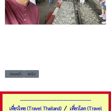
เนื้อหาก่อนหน้า: เที่ยวสมุทรสงคราม เมือง สถานีรถไฟแม่กลอง
เนื้อหาถัดไป: เที่ยวสมุทรสงคราม เมือง สถานีรถไฟแม่กลอง สุธา
ก่อนหน้า
ต่อไป
-----------------------------------------
/
เที่ยวไทย (Travel Thailand)
เที่ยวโลก (Travel