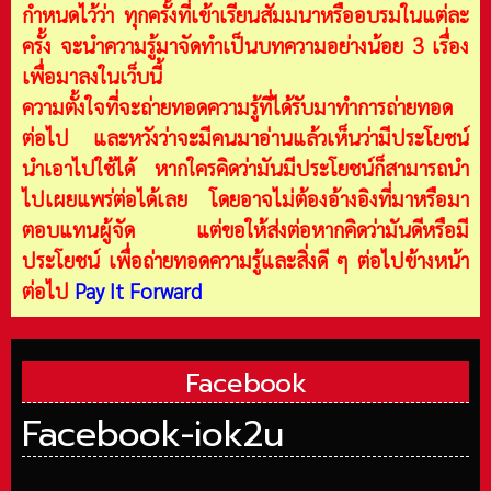
กำหนดไว้ว่า ทุกครั้งที่เข้าเรียนสัมมนาหรืออบรมในแต่ละ
ครั้ง จะนำความรู้มาจัดทำเป็นบทความอย่างน้อย 3 เรื่อง
เพื่อมาลงในเว็บนี้
ความตั้งใจที่จะถ่ายทอดความรู้ที่ได้รับมาทำการถ่ายทอด
ต่อไป และหวังว่าจะมีคนมาอ่านแล้วเห็นว่ามีประโยชน์
นำเอาไปใช้ได้ หากใครคิดว่ามันมีประโยชน์ก็สามารถนำ
ไปเผยแพร่ต่อได้เลย โดยอาจไม่ต้องอ้างอิงที่มาหรือมา
ตอบแทนผู้จัด แต่ขอให้ส่งต่อหากคิดว่ามันดีหรือมี
ประโยชน์ เพื่อถ่ายทอดความรู้และสิ่งดี ๆ ต่อไปข้างหน้า
ต่อไป
Pay It Forward
Facebook
Facebook-iok2u