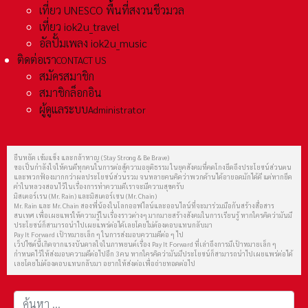
เที่ยว UNESCO พื้นที่สงวนชีวมวล
เที่ยว iok2u_travel
อัลปั้มเพลง iok2u_music
ติดต่อเรา
CONTACT US
สมัครสมาชิก
สมาชิกล็อกอิน
ผู้ดูแลระบบ
Administrator
ยืนหยัด เข้มแข็ง และกล้าหาญ (Stay Strong & Be Brave)
ขอเป็นกำลังใจให้คนดีทุกคนในการต่อสู้ความอยุติธรรม ในยุคสังคมที่คดโกงยึดถึงประโยชน์ส่วนตน
และพวกฟ้องมากกว่าผลประโยชน์ส่วนรวม จนหลายคนคิดว่าพวกด้านได้อายอดมักได้ดี แต่หากยึด
คำในหลวงสอนไว้ในเรื่องการทำความดีเราจะมีความสุขครับ
มิสเตอร์เรน (Mr. Rain) และมิสเตอร์เชน (Mr. Chain)
Mr. Rain และ Mr. Chain สองพี่น้องในโลกออฟไลน์และออนไลน์ที่จะมาร่วมมือกันสร้างสื่อสาร
สนเทศ เพื่อเผยแพร่ให้ความรู้ในเรื่องราวต่างๆ มากมายสร้างสังคมในการเรียนรู้ หากใครคิดว่ามันมี
ประโยชน์ก็สามารถนำไปเผยแพร่ต่อได้เลยโดยไม่ต้องตอบแทนกลับมา
Pay It Forward เป้าหมายเล็ก ๆ ในการส่งมอบความดีต่อ ๆ ไป
เว็ปไซต์นี้เกิดจากแรงบันดาลใจในภาพยนต์เรื่อง Pay It Forward ที่เล่าถึงการมีเป้าหมายเล็ก ๆ
กำหนดไว้ให้ส่งมอบความดีต่อไปอีก 3 คน หากใครคิดว่ามันมีประโยชน์ก็สามารถนำไปเผยแพร่ต่อได้
เลยโดยไม่ต้องตอบแทนกลับมา อยากให้ส่งต่อเพื่อถ่ายทอดต่อไป
การค้นหา