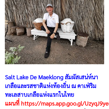
Salt Lake De Maeklong สัมผัสเสน่ห์นา
เกลือและรสชาติแห่งท้องถิ่น ณ คาเฟ่ริม
ทะเลสาบเกลือแห่งแรกในไทย
แผนที่
https://maps.app.goo.gl/UzyqJ9