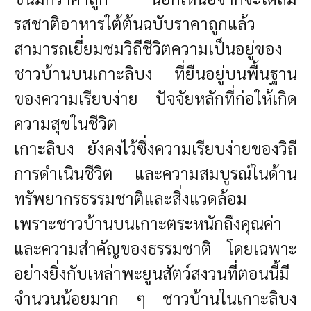
รสชาติอาหารใต้ต้นฉบับราคาถูกแล้ว
สามารถเยี่ยมชมวิถีชีวิตความเป็นอยู่ของ
ชาวบ้านบนเกาะลิบง ที่ยืนอยู่บนพื้นฐาน
ของความเรียบง่าย ปัจจัยหลักที่ก่อให้เกิด
ความสุขในชีวิต
เกาะลิบง ยังคงไว้ซึ่งความเรียบง่ายของวิถี
การดำเนินชีวิต และความสมบูรณ์ในด้าน
ทรัพยากรธรรมชาติและสิ่งแวดล้อม
เพราะชาวบ้านบนเกาะตระหนักถึงคุณค่า
และความสำคัญของธรรมชาติ โดยเฉพาะ
อย่างยิ่งกับเหล่าพะยูนสัตว์สงวนที่ตอนนี้มี
จำนวนน้อยมาก ๆ ชาวบ้านในเกาะลิบง