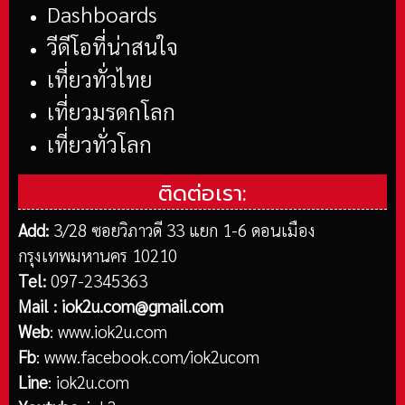
Dashboards
วีดีโอที่น่าสนใจ
เที่ยวทั่วไทย
เที่ยวมรดกโลก
เที่ยวทั่วโลก
ติดต่อเรา:
Add:
3/28 ซอยวิภาวดี 33 แยก 1-6 ดอนเมือง
กรุงเทพมหานคร 10210
Tel:
097-2345363
Mail :
iok2u.com@gmail.com
Web
:
www.iok2u.com
Fb
:
www.facebook.com/iok2ucom
Line
:
iok2u.com