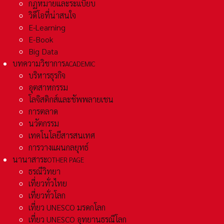
กฏหมายและระเเบียบ
วิดีโอที่น่าสนใจ
E-Learning
E-Book
Big Data
บทความวิชาการ
ACADEMIC
บริหารธุรกิจ
อุตสาหกรรม
โลจิสติกส์และชัพพลายเชน
การตลาด
นวัตกรรม
เทคโนโลยีสารสนเทศ
การวางแผนกลยุทธ์
นานาสาระ
OTHER PAGE
ธรณีวิทยา
เที่ยวทั่วไทย
เที่ยวทั่วโลก
เที่ยว UNESCO มรดกโลก
เที่ยว UNESCO อุทยานธรณีโลก