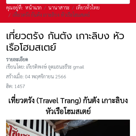
คุณอยู่ที่:
หน้าแรก
นานาสาระ
เที่ยวทั่วไทย
เที่ยวตรัง กันตัง เกาะลิบง หัวเรือโฮมสเตย์
เที่ยวตรัง กันตัง เกาะลิบง หัว
เรือโฮมสเตย์
รายละเอียด
เขียนโดย:
เกียรติพงษ์ อุดมธนะธีระ gmail
สร้างเมื่อ: 04 พฤศจิกายน 2566
ฮิต: 1457
เที่ยวตรัง (Travel Trang) กันตัง เกาะลิบง
หัวเรือโฮมสเตย์