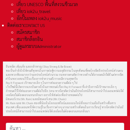
เที่ยว UNESCO พื้นที่สงวนชีวมวล
เที่ยว iok2u_travel
อัลปั้มเพลง iok2u_music
ติดต่อเรา
CONTACT US
สมัครสมาชิก
สมาชิกล็อกอิน
ผู้ดูแลระบบ
Administrator
ยืนหยัด เข้มแข็ง และกล้าหาญ (Stay Strong & Be Brave)
ขอเป็นกำลังใจให้คนดีทุกคนในการต่อสู้ความอยุติธรรม ในยุคสังคมที่คดโกงยึดถึงประโยชน์ส่วนตน
และพวกฟ้องมากกว่าผลประโยชน์ส่วนรวม จนหลายคนคิดว่าพวกด้านได้อายอดมักได้ดี แต่หากยึด
คำในหลวงสอนไว้ในเรื่องการทำความดีเราจะมีความสุขครับ
Pay It Forward เป้าหมายเล็ก ๆ ในการส่งมอบความดีต่อ ๆ ไป
เว็ปไซต์นี้เกิดจากแรงบันดาลใจในภาพยนต์เรื่อง Pay It Forward ที่เล่าถึงการมีเป้าหมายเล็ก ๆ
กำหนดไว้ให้ส่งมอบความดีต่อไปอีก 3 คน หากใครคิดว่ามันมีประโยชน์ก็สามารถนำไปเผยแพร่ต่อได้
เลยโดยไม่ต้องตอบแทนกลับมา อยากให้ส่งต่อเพื่อถ่ายทอดต่อไป
มิสเตอร์เรน (Mr. Rain) และมิสเตอร์เชน (Mr. Chain)
Mr. Rain และ Mr. Chain สองพี่น้องในโลกออฟไลน์และออนไลน์ที่จะมาร่วมมือกันสร้างสื่อสาร
สนเทศ เพื่อเผยแพร่ให้ความรู้ในเรื่องราวต่างๆ มากมายสร้างสังคมในการเรียนรู้ หากใครคิดว่ามันมี
ประโยชน์ก็สามารถนำไปเผยแพร่ต่อได้เลยโดยไม่ต้องตอบแทนกลับมา
การค้นหา