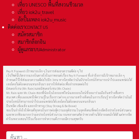
เที่ยว UNESCO พื้นที่สงวนชีวมวล
เที่ยว iok2u_travel
อัลปั้มเพลง iok2u_music
ติดต่อเรา
CONTACT US
สมัครสมาชิก
สมาชิกล็อกอิน
ผู้ดูแลระบบ
Administrator
Pay It Forward เป้าหมายเล็ก ๆ ในการส่งมอบความดีต่อ ๆ ไป
เว็ปไซต์นี้เกิดจากแรงบันดาลใจในภาพยนต์เรื่อง Pay It Forward ที่เล่าถึงการมีเป้าหมายเล็ก ๆ
กำหนดไว้ให้ส่งมอบความดีต่อไปอีก 3 คน หากใครคิดว่ามันมีประโยชน์ก็สามารถนำไปเผยแพร่ต่อได้
เลยโดยไม่ต้องตอบแทนกลับมา อยากให้ส่งต่อเพื่อถ่ายทอดต่อไป
มิสเตอร์เรน (Mr. Rain) และมิสเตอร์เชน (Mr. Chain)
Mr. Rain และ Mr. Chain สองพี่น้องในโลกออฟไลน์และออนไลน์ที่จะมาร่วมมือกันสร้างสื่อสาร
สนเทศ เพื่อเผยแพร่ให้ความรู้ในเรื่องราวต่างๆ มากมายสร้างสังคมในการเรียนรู้ หากใครคิดว่ามันมี
ประโยชน์ก็สามารถนำไปเผยแพร่ต่อได้เลยโดยไม่ต้องตอบแทนกลับมา
ยืนหยัด เข้มแข็ง และกล้าหาญ (Stay Strong & Be Brave)
ขอเป็นกำลังใจให้คนดีทุกคนในการต่อสู้ความอยุติธรรม ในยุคสังคมที่คดโกงยึดถึงประโยชน์ส่วนตน
และพวกฟ้องมากกว่าผลประโยชน์ส่วนรวม จนหลายคนคิดว่าพวกด้านได้อายอดมักได้ดี แต่หากยึด
คำในหลวงสอนไว้ในเรื่องการทำความดีเราจะมีความสุขครับ
การค้นหา