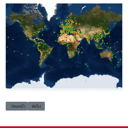
เนื้อหาก่อนหน้า: แหล่งมรดกโลก ที่ถูกถอดถอน
เนื้อหาถัดไป: แหล่งมรดกโลก รวมแหล่งถึง ธันวาคม 2565
ก่อนหน้า
ต่อไป