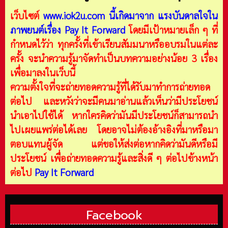
เว็บไซต์
www.iok2u.com
นี้เกิดมาจาก
แรงบันดาลใจใน
ภาพยนต์เรื่อง Pay It Forward
โดยมีเป้าหมายเล็ก ๆ ที่
กำหนดไว้ว่า ทุกครั้งที่เข้าเรียนสัมมนาหรืออบรมในแต่ละ
ครั้ง จะนำความรู้มาจัดทำเป็นบทความอย่างน้อย 3 เรื่อง
เพื่อมาลงในเว็บนี้
ความตั้งใจที่จะถ่ายทอดความรู้ที่ได้รับมาทำการถ่ายทอด
ต่อไป และหวังว่าจะมีคนมาอ่านแล้วเห็นว่ามีประโยชน์
นำเอาไปใช้ได้ หากใครคิดว่ามันมีประโยชน์ก็สามารถนำ
ไปเผยแพร่ต่อได้เลย โดยอาจไม่ต้องอ้างอิงที่มาหรือมา
ตอบแทนผู้จัด แต่ขอให้ส่งต่อหากคิดว่ามันดีหรือมี
ประโยชน์ เพื่อถ่ายทอดความรู้และสิ่งดี ๆ ต่อไปข้างหน้า
ต่อไป
Pay It Forward
Facebook