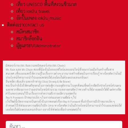
เที่ยว UNESCO พื้นที่สงวนชีวมวล
เที่ยว iok2u_travel
อัลปั้มเพลง iok2u_music
ติดต่อเรา
CONTACT US
สมัครสมาชิก
สมาชิกล็อกอิน
ผู้ดูแลระบบ
Administrator
มิสเตอร์เรน (Mr. Rain) และมิสเตอร์เชน (Mr. Chain)
Mr. Rain และ Mr. Chain สองพี่น้องในโลกออฟไลน์และออนไลน์ที่จะมาร่วมมือกันสร้างสื่อสาร
สนเทศ เพื่อเผยแพร่ให้ความรู้ในเรื่องราวต่างๆ มากมายสร้างสังคมในการเรียนรู้ หากใครคิดว่ามันมี
ประโยชน์ก็สามารถนำไปเผยแพร่ต่อได้เลยโดยไม่ต้องตอบแทนกลับมา
ยืนหยัด เข้มแข็ง และกล้าหาญ (Stay Strong & Be Brave)
ขอเป็นกำลังใจให้คนดีทุกคนในการต่อสู้ความอยุติธรรม ในยุคสังคมที่คดโกงยึดถึงประโยชน์ส่วนตน
และพวกฟ้องมากกว่าผลประโยชน์ส่วนรวม จนหลายคนคิดว่าพวกด้านได้อายอดมักได้ดี แต่หากยึด
คำในหลวงสอนไว้ในเรื่องการทำความดีเราจะมีความสุขครับ
Pay It Forward เป้าหมายเล็ก ๆ ในการส่งมอบความดีต่อ ๆ ไป
เว็ปไซต์นี้เกิดจากแรงบันดาลใจในภาพยนต์เรื่อง Pay It Forward ที่เล่าถึงการมีเป้าหมายเล็ก ๆ
กำหนดไว้ให้ส่งมอบความดีต่อไปอีก 3 คน หากใครคิดว่ามันมีประโยชน์ก็สามารถนำไปเผยแพร่ต่อได้
เลยโดยไม่ต้องตอบแทนกลับมา อยากให้ส่งต่อเพื่อถ่ายทอดต่อไป
การค้นหา