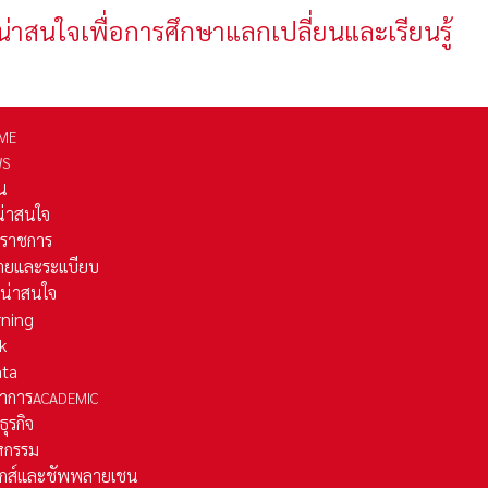
น่าสนใจเพื่อการศึกษาแลกเปลี่ยนและเรียนรู้
ME
WS
่น
่น่าสนใจ
รราชการ
ยและระเเบียบ
ี่น่าสนใจ
rning
k
ata
าการ
ACADEMIC
ธุรกิจ
หกรรม
ติกส์และชัพพลายเชน