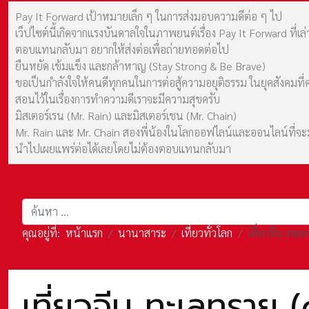
Pay It Forward เป้าหมายเล็ก ๆ ในการส่งมอบความดีต่อ ๆ ไป
เว็ปไซต์นี้เกิดจากแรงบันดาลใจในภาพยนต์เรื่อง Pay It Forward ที่
ตอบแทนกลับมา อยากให้ส่งต่อเพื่อถ่ายทอดต่อไป
ยืนหยัด เข้มแข็ง และกล้าหาญ (Stay Strong & Be Brave)
ขอเป็นกำลังใจให้คนดีทุกคนในการต่อสู้ความอยุติธรรม ในยุคสังค
สอนไว้ในเรื่องการทำความดีเราจะมีความสุขครับ
มิสเตอร์เรน (Mr. Rain) และมิสเตอร์เชน (Mr. Chain)
Mr. Rain และ Mr. Chain สองพี่น้องในโลกออฟไลน์และออนไลน์ที่จะมาร
นำไปเผยแพร่ต่อได้เลยโดยไม่ต้องตอบแทนกลับมา
การค้นหา
คุณอยู่ที่:
หน้าแรก
นานาสาระ
เที่ยวทั่วโลก
เที่ยวจีน ทะเ
เที่ยวจีน ทะเลทราย (