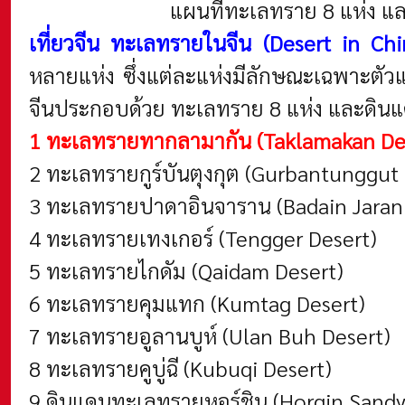
แผนที่ทะเลทราย 8 แห่ง แล
เที่ยวจีน ทะเลทรายในจีน (Desert in Chi
หลายแห่ง ซึ่งแต่ละแห่งมีลักษณะเฉพาะตัว
จีนประกอบด้วย ทะเลทราย 8 แห่ง และดินแดน
1
ทะเลทรายทากลามากัน (Taklamakan De
2 ทะเลทรายกูร์บันตุงกุต (Gurbantunggut
3 ทะเลทรายปาดาอินจาราน (Badain Jaran
4 ทะเลทรายเทงเกอร์ (Tengger Desert)
5 ทะเลทรายไกดัม (Qaidam Desert)
6 ทะเลทรายคุมแทก (Kumtag Desert)
7 ทะเลทรายอูลานบูห์ (Ulan Buh Desert)
8 ทะเลทรายคูบู่ฉี (Kubuqi Desert)
9 ดินแดนทะเลทรายหอร์ชิน (Horqin Sandy