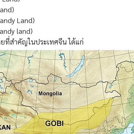
Land)
Sandy Land)
Sandy land)
ายที่สำคัญในประเทศจีน ได้แก่