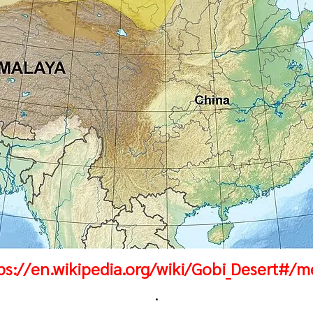
tps://en.wikipedia.org/wiki/Gobi_Desert#/m
.