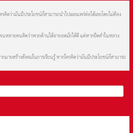
กใครคิดว่ามันมีประโยชน์ก็สามารถนำไปเผยแพร่ต่อได้เลยโดยไม่ต้อง
ม จนหลายคนคิดว่าพวกด้านได้อายอดมักได้ดี แต่หากยึดคำในหลวง
มากมายสร้างสังคมในการเรียนรู้ หากใครคิดว่ามันมีประโยชน์ก็สามารถ