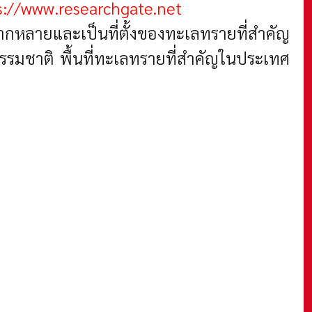
s://www.researchgate.net
กหลายและเป็นที่ตั้งของทะเลทรายที่สำคัญ
รรมชาติ พื้นที่ทะเลทรายที่สำคัญในประเทศ