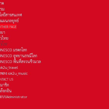
าด
รรม
โลยีสารสนเทศ
งแผนกลยุทธ์
OTHER PAGE
ทยา
ั่วไทย
ั่วโลก
ว UNESCO มรดกโลก
ว UNESCO อุทยานธรณีโลก
 UNESCO พื้นที่สงวนชีวมวล
 iok2u_travel
มเพลง iok2u_music
NTACT US
สมาชิก
ล็อกอิน
ลระบบ
Administrator