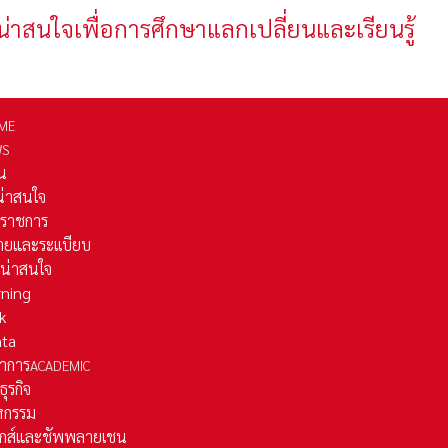
น่าสนใจเพื่อการศึกษาแลกเปลี่ยนและเรียนรู้
ME
WS
่น
่น่าสนใจ
รราชการ
ยและระเเบียบ
ี่น่าสนใจ
rning
k
ata
าการ
ACADEMIC
ธุรกิจ
หกรรม
ติกส์และชัพพลายเชน