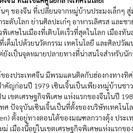
้นๆ ของจีน ที่เปลี่ยนจากหมู่บ้านประมงเล็กๆ ส
วนสนุกระดับโลก ย่านศิลปะเก๋ๆ อาหารเลิศรส และ
จพิเศษในเมืองที่เติบโตเร็วที่สุดในโลก
เมืองทัน
่เต็มไปด้วยนวัตกรรม เทคโนโลยี และศิลปวัฒนธ
่ยังเป็นจุดหมายปลายทางที่น่าสนใจสำหรับนักท
ใต้ของประเทศจีน มีพรมแดนติดกับฮ่องกงทางทิศใ
สำคัญ
ก่อนปี 1979 เซินเจิ้นเป็นเพียงหมู่บ้า
เป็น เขตเศรษฐกิจพิเศษ แห่งแรกของจีนในปี 1980
ัจจุบันเซินเจิ้นเป็นที่ตั้งของบริษัทเทคโนโล
enzhen) ตั้งอยู่ทางตอนใต้ของมณฑลกวางตุ้ง ปร
คใหม่ เมืองนี้อยู่ในเขตเศรษฐกิจพิเศษแห่งแร