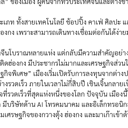
สากล” ของเมือง ผู้คนจากทั่วประเทศจีนและต่า
เภท ทั้งสายเทคโนโลยี ช้อปปิ้ง คาเฟ่ ศิลปะ แ
่องกง เพราะสามารถเดินทางเชื่อมต่อกันได้ง่า
บเมืองจีนโบราณหลายแห่ง แต่กลับมีความสำคัญอย่
ก ๆ ติดฮ่องกง มีประชากรไม่มากและเศรษฐกิจส
ษฐกิจพิเศษ” เมืองเริ่มเปิดรับการลงทุนจากต่า
่างรวดเร็ว
ภายในเวลาไม่กี่สิบปี เชินเจิ้นกลา
ี่รวดเร็วที่สุดแห่งหนึ่งของโลก
ปัจจุบัน เมือง
ีบริษัทด้าน AI โทรคมนาคม และอิเล็กทรอนิกส์จ
อมเศรษฐกิจของกวางตุ้ง ฮ่องกง และมาเก๊าเข้าด