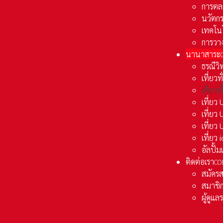
การตล
นวัตก
เทคโน
การวา
นานาสาระ
ธรณีวิ
เที่ยวท
เที่ยวท
เที่ย
เที่ย
เที่ยว
เที่ยว
อัลปั้
ติดต่อเรา
CO
สมัคร
สมาชิก
ผู้ดูแ