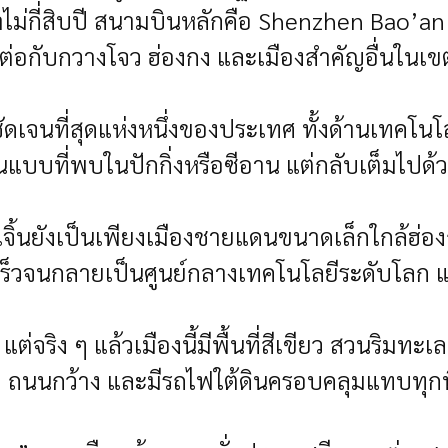
ม่กี่สิบปี สนามบินหลักคือ Shenzhen Bao’an
่อมต่อกับกวางโจว ฮ่องกง และเมืองสำคัญอื่นในเ
ได้ชัดเจนที่สุดแห่งหนึ่งของประเทศ ทั้งด้านเทค
าณแบบที่พบในปักกิ่งหรือซีอาน แต่กลับเต็ม
ชินเจิ้นยังเป็นเพียงเมืองชายแดนขนาดเล็กใกล้ฮ่
ร็วจนกลายเป็นศูนย์กลางเทคโนโลยีระดับโลก แล
แต่จริง ๆ แล้วเมืองนี้มีพื้นที่สีเขียว สวนริมท
 ถนนกว้าง และมีรถไฟใต้ดินครอบคลุมแทบทุกพื้น