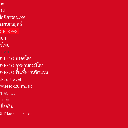
าด
รรม
โลยีสารสนเทศ
งแผนกลยุทธ์
OTHER PAGE
ทยา
ั่วไทย
ั่วโลก
ว UNESCO มรดกโลก
ว UNESCO อุทยานธรณีโลก
 UNESCO พื้นที่สงวนชีวมวล
 iok2u_travel
มเพลง iok2u_music
NTACT US
สมาชิก
ล็อกอิน
ลระบบ
Administrator