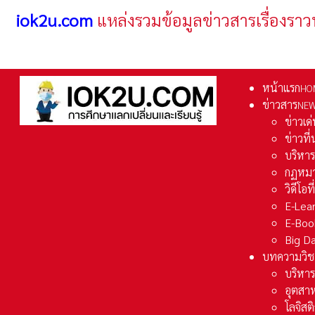
iok2u.com
แหล่งรวมข้อมูลข่าวสารเรื่องราว
หน้าแรก
HO
ข่าวสาร
NE
ข่าวเด
ข่าวที
บริหา
กฏหมา
วิดีโอท
E-Lea
E-Boo
Big D
บทความวิช
บริหาร
อุตสา
โลจิส