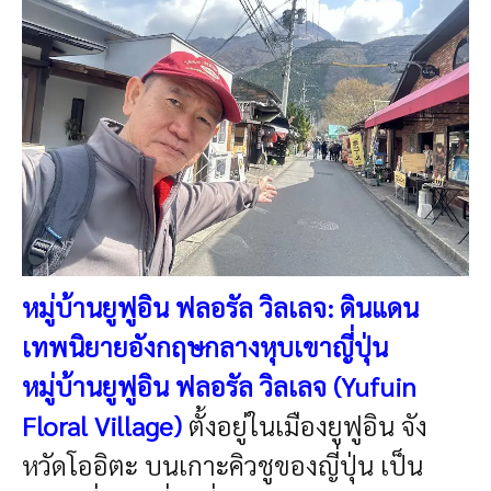
หมู่บ้านยูฟูอิน ฟลอรัล วิลเลจ: ดินแดน
เทพนิยายอังกฤษกลางหุบเขาญี่ปุ่น
หมู่บ้านยูฟูอิน ฟลอรัล วิลเลจ (Yufuin
Floral Village)
ตั้งอยู่ในเมืองยูฟูอิน จัง
หวัดโออิตะ บนเกาะคิวชูของญี่ปุ่น เป็น