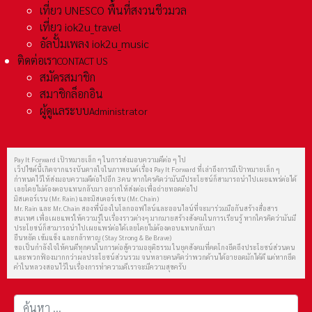
เที่ยว UNESCO พื้นที่สงวนชีวมวล
เที่ยว iok2u_travel
อัลปั้มเพลง iok2u_music
ติดต่อเรา
CONTACT US
สมัครสมาชิก
สมาชิกล็อกอิน
ผู้ดูแลระบบ
Administrator
Pay It Forward เป้าหมายเล็ก ๆ ในการส่งมอบความดีต่อ ๆ ไป
เว็ปไซต์นี้เกิดจากแรงบันดาลใจในภาพยนต์เรื่อง Pay It Forward ที่เล่าถึงการมีเป้าหมายเล็ก ๆ
กำหนดไว้ให้ส่งมอบความดีต่อไปอีก 3 คน หากใครคิดว่ามันมีประโยชน์ก็สามารถนำไปเผยแพร่ต่อได้
เลยโดยไม่ต้องตอบแทนกลับมา อยากให้ส่งต่อเพื่อถ่ายทอดต่อไป
มิสเตอร์เรน (Mr. Rain) และมิสเตอร์เชน (Mr. Chain)
Mr. Rain และ Mr. Chain สองพี่น้องในโลกออฟไลน์และออนไลน์ที่จะมาร่วมมือกันสร้างสื่อสาร
สนเทศ เพื่อเผยแพร่ให้ความรู้ในเรื่องราวต่างๆ มากมายสร้างสังคมในการเรียนรู้ หากใครคิดว่ามันมี
ประโยชน์ก็สามารถนำไปเผยแพร่ต่อได้เลยโดยไม่ต้องตอบแทนกลับมา
ยืนหยัด เข้มแข็ง และกล้าหาญ (Stay Strong & Be Brave)
ขอเป็นกำลังใจให้คนดีทุกคนในการต่อสู้ความอยุติธรรม ในยุคสังคมที่คดโกงยึดถึงประโยชน์ส่วนตน
และพวกฟ้องมากกว่าผลประโยชน์ส่วนรวม จนหลายคนคิดว่าพวกด้านได้อายอดมักได้ดี แต่หากยึด
คำในหลวงสอนไว้ในเรื่องการทำความดีเราจะมีความสุขครับ
การค้นหา