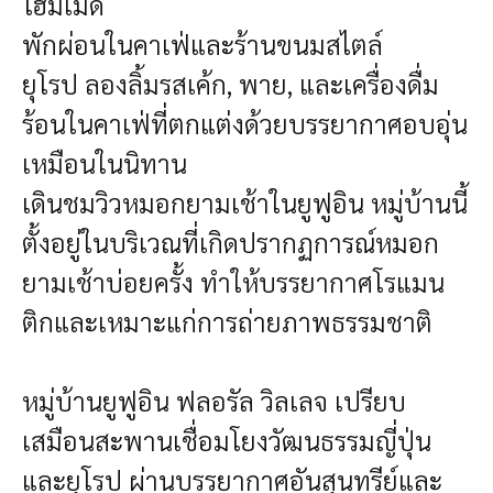
โฮมเมด
พักผ่อนในคาเฟ่และร้านขนมสไตล์
ยุโรป
ลองลิ้มรสเค้ก, พาย, และเครื่องดื่ม
ร้อนในคาเฟ่ที่ตกแต่งด้วยบรรยากาศอบอุ่น
เหมือนในนิทาน
เดินชมวิวหมอกยามเช้าในยูฟูอิน
หมู่บ้านนี้
ตั้งอยู่ในบริเวณที่เกิดปรากฏการณ์หมอก
ยามเช้าบ่อยครั้ง ทำให้บรรยากาศโรแมน
ติกและเหมาะแก่การถ่ายภาพธรรมชาติ
หมู่บ้านยูฟูอิน ฟลอรัล วิลเลจ เปรียบ
เสมือนสะพานเชื่อมโยงวัฒนธรรมญี่ปุ่น
และยุโรป ผ่านบรรยากาศอันสุนทรีย์และ