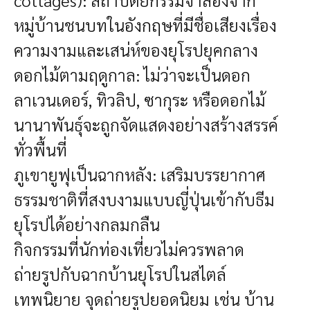
cottages): สถาปัตยกรรมจำลองจาก
หมู่บ้านชนบทในอังกฤษที่มีชื่อเสียงเรื่อง
ความงามและเสน่ห์ของยุโรปยุคกลาง
ดอกไม้ตามฤดูกาล: ไม่ว่าจะเป็นดอก
ลาเวนเดอร์, ทิวลิป, ซากุระ หรือดอกไม้
นานาพันธุ์จะถูกจัดแสดงอย่างสร้างสรรค์
ทั่วพื้นที่
ภูเขายูฟุเป็นฉากหลัง: เสริมบรรยากาศ
ธรรมชาติที่สงบงามแบบญี่ปุ่นเข้ากับธีม
ยุโรปได้อย่างกลมกลืน
กิจกรรมที่นักท่องเที่ยวไม่ควรพลาด
ถ่ายรูปกับฉากบ้านยุโรปในสไตล์
เทพนิยาย
จุดถ่ายรูปยอดนิยม เช่น บ้าน