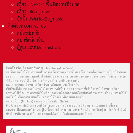
เที่ยว UNESCO พื้นที่สงวนชีวมวล
เที่ยว iok2u_travel
อัลปั้มเพลง iok2u_music
ติดต่อเรา
CONTACT US
สมัครสมาชิก
สมาชิกล็อกอิน
ผู้ดูแลระบบ
Administrator
ยืนหยัด เข้มแข็ง และกล้าหาญ (Stay Strong & Be Brave)
ขอเป็นกำลังใจให้คนดีทุกคนในการต่อสู้ความอยุติธรรม ในยุคสังคมที่คดโกงยึดถึงประโยชน์ส่วนตน
และพวกฟ้องมากกว่าผลประโยชน์ส่วนรวม จนหลายคนคิดว่าพวกด้านได้อายอดมักได้ดี แต่หากยึด
คำในหลวงสอนไว้ในเรื่องการทำความดีเราจะมีความสุขครับ
Pay It Forward เป้าหมายเล็ก ๆ ในการส่งมอบความดีต่อ ๆ ไป
เว็ปไซต์นี้เกิดจากแรงบันดาลใจในภาพยนต์เรื่อง Pay It Forward ที่เล่าถึงการมีเป้าหมายเล็ก ๆ
กำหนดไว้ให้ส่งมอบความดีต่อไปอีก 3 คน หากใครคิดว่ามันมีประโยชน์ก็สามารถนำไปเผยแพร่ต่อได้
เลยโดยไม่ต้องตอบแทนกลับมา อยากให้ส่งต่อเพื่อถ่ายทอดต่อไป
มิสเตอร์เรน (Mr. Rain) และมิสเตอร์เชน (Mr. Chain)
Mr. Rain และ Mr. Chain สองพี่น้องในโลกออฟไลน์และออนไลน์ที่จะมาร่วมมือกันสร้างสื่อสาร
สนเทศ เพื่อเผยแพร่ให้ความรู้ในเรื่องราวต่างๆ มากมายสร้างสังคมในการเรียนรู้ หากใครคิดว่ามันมี
ประโยชน์ก็สามารถนำไปเผยแพร่ต่อได้เลยโดยไม่ต้องตอบแทนกลับมา
การค้นหา