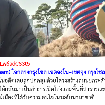
hLw6adCS3t5
m) ใจกลางกรุงโซล เขตจงโน–เขตจุง กรุงโซล
นี้ในอดีตเคยถูกปกคลุมด้วยโครงสร้างถนนยกระ
21 ให้กลับมาเป็นลำธารเปิดโล่งและพื้นที่สาธา
น์เมืองที่ได้รับความสนใจในระดับนานาชาติ