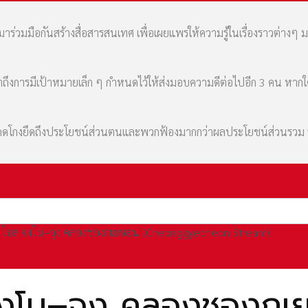
่วมมือกันสร้างสื่อสารสนเทศ เพื่อเผยแพร่ให้ความรู้ในเรื่องราวต่างๆ 
เล่าถึงการมีเป้าหมายเล็ก ๆ กำหนดไว้ให้ส่งมอบความดีต่อไปอีก 3 คน หา
มที่คดโกงยึดถึงประโยชน์ส่วนตนและพวกฟ้องมากกว่าผลประโยชน์ส่วนรว
ใต้ โซล จงโน–จุง คลองชองกเยชอน (Cheonggyecheon Stream)
ล จงโน–จุง คลองชองก