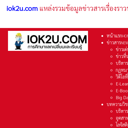
iok2u.com
แหล่งรวมข้อมูลข่าวสารเรื่องราว
หน้าแรก
HO
ข่าวสาร
NE
ข่าวเด
ข่าวที
บริหา
กฏหมา
วิดีโอท
E-Lea
E-Boo
Big D
บทความวิช
บริหาร
อุตสา
โลจิส