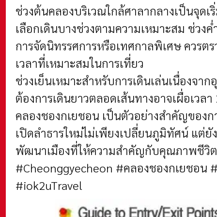
ช่วงต้นคลองบริเวณใกล้ศาลากลางเป็นจุดเ
เลือกเดินบางช่วงตามความเหมาะสม ช่วงค
การจัดนิทรรศการหรือเทศกาลพิเศษ ควรตร
เวลาที่เหมาะสมในการเที่ยว
ช่วงเย็นเหมาะสำหรับการเดินเล่นเนื่องจา
ต้องการเดินยาวตลอดเส้นทางอาจเผื่อเวลา 
คลองชองกเยชอน เป็นตัวอย่างสำคัญของการฟ
เปิดลำธารใหม่ไม่เพียงเปลี่ยนภูมิทัศน์ แ
พัฒนาเมืองที่ให้ความสำคัญกับคุณภาพชีวิต
#Cheonggyecheon #คลองชองกเยชอน #เขตจง
#iok2uTravel