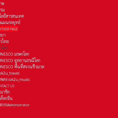
าด
รรม
โลยีสารสนเทศ
งแผนกลยุทธ์
OTHER PAGE
ทยา
ั่วไทย
ั่วโลก
ว UNESCO มรดกโลก
ว UNESCO อุทยานธรณีโลก
 UNESCO พื้นที่สงวนชีวมวล
 iok2u_travel
มเพลง iok2u_music
NTACT US
สมาชิก
ล็อกอิน
ลระบบ
Administrator