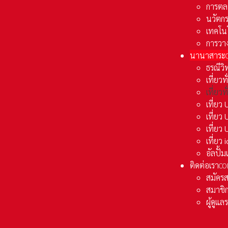
การตล
นวัตก
เทคโน
การวา
นานาสาระ
ธรณีวิ
เที่ยวท
เที่ยวท
เที่ย
เที่ย
เที่ยว
เที่ยว
อัลปั้
ติดต่อเรา
CO
สมัคร
สมาชิก
ผู้ดูแ