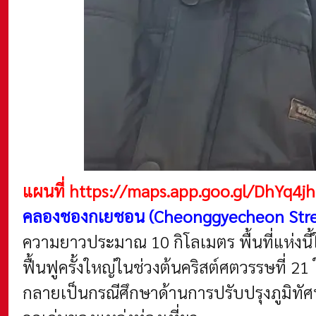
แผนที่
https://maps.app.goo.gl/DhYq4j
คลองชองกเยชอน (Cheonggyecheon Strea
ความยาวประมาณ 10 กิโลเมตร พื้นที่แห่ง
ฟื้นฟูครั้งใหญ่ในช่วงต้นคริสต์ศตวรรษที่ 
กลายเป็นกรณีศึกษาด้านการปรับปรุงภูมิทัศ