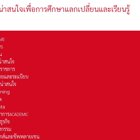
น่าสนใจเพื่อการศึกษาแลกเปลี่ยนและเรียนรู้
ME
WS
่น
่น่าสนใจ
รราชการ
ยและระเเบียบ
ี่น่าสนใจ
rning
k
ata
าการ
ACADEMIC
ธุรกิจ
หกรรม
ติกส์และชัพพลายเชน