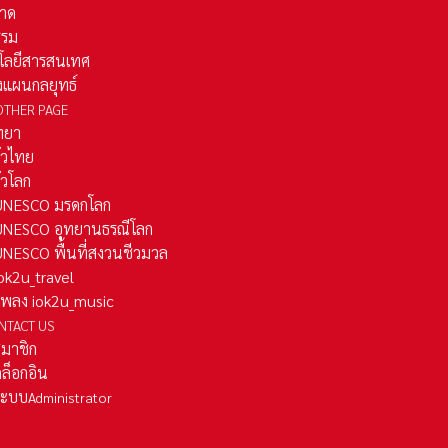
าด
รรม
โลยีสารสนเทศ
งแผนกลยุทธ์
OTHER PAGE
ทยา
ั่วไทย
ั่วโลก
ว UNESCO มรดกโลก
ว UNESCO อุทยานธรณีโลก
 UNESCO พื้นที่สงวนชีวมวล
 iok2u_travel
มเพลง iok2u_music
NTACT US
สมาชิก
ล็อกอิน
ลระบบ
Administrator