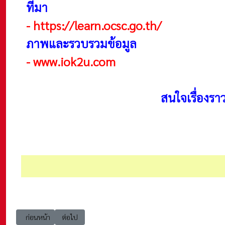
ที่มา
-
https://learn.ocsc.go.th/
ภาพและรวบรวมข้อมูล
-
www.iok2u.com
สนใจเรื่องรา
เนื้อหาก่อนหน้า: Org บทบาทหน้าที่ในการจัดการองค์การ (Roles and re
เนื้อหาถัดไป: Org ระดับผู้บริหารองค์การ (Executive level 
ก่อนหน้า
ต่อไป