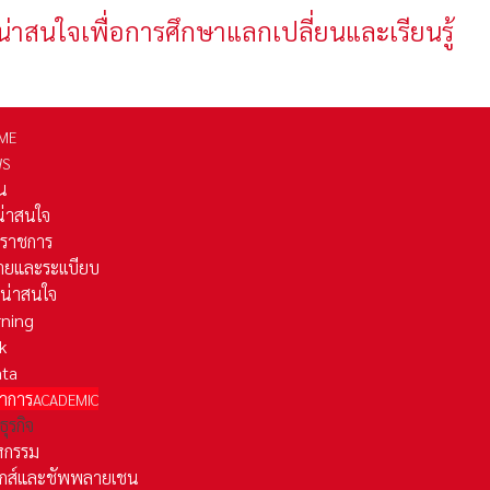
น่าสนใจเพื่อการศึกษาแลกเปลี่ยนและเรียนรู้
ME
WS
่น
่น่าสนใจ
รราชการ
ยและระเเบียบ
ี่น่าสนใจ
rning
k
ata
าการ
ACADEMIC
ธุรกิจ
หกรรม
ติกส์และชัพพลายเชน