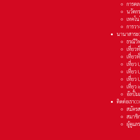
การตล
นวัตก
เทคโน
การวา
นานาสาระ
ธรณีวิ
เที่ยวท
เที่ยวท
เที่ย
เที่ย
เที่ยว
เที่ยว
อัลปั้
ติดต่อเรา
CO
สมัคร
สมาชิก
ผู้ดูแ