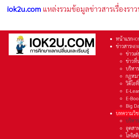
iok2u.com
แหล่งรวมข้อมูลข่าวสารเรื่องราว
หน้าแรก
HO
ข่าวสาร
NE
ข่าวเด
ข่าวที
บริหา
กฏหมา
วิดีโอท
E-Lea
E-Boo
Big D
บทความวิช
บริหาร
อุตสา
โลจิส