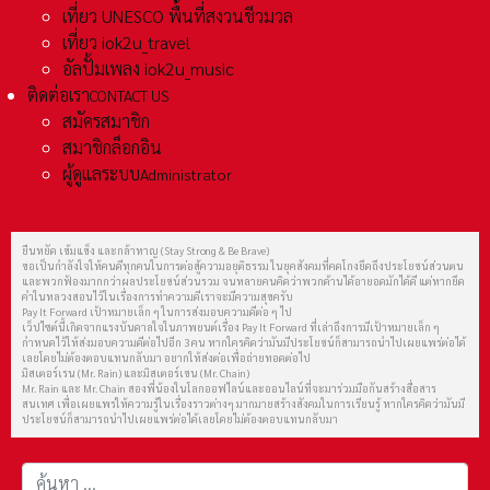
เที่ยว UNESCO พื้นที่สงวนชีวมวล
เที่ยว iok2u_travel
อัลปั้มเพลง iok2u_music
ติดต่อเรา
CONTACT US
สมัครสมาชิก
สมาชิกล็อกอิน
ผู้ดูแลระบบ
Administrator
ยืนหยัด เข้มแข็ง และกล้าหาญ (Stay Strong & Be Brave)
ขอเป็นกำลังใจให้คนดีทุกคนในการต่อสู้ความอยุติธรรม ในยุคสังคมที่คดโกงยึดถึงประโยชน์ส่วนตน
และพวกฟ้องมากกว่าผลประโยชน์ส่วนรวม จนหลายคนคิดว่าพวกด้านได้อายอดมักได้ดี แต่หากยึด
คำในหลวงสอนไว้ในเรื่องการทำความดีเราจะมีความสุขครับ
Pay It Forward เป้าหมายเล็ก ๆ ในการส่งมอบความดีต่อ ๆ ไป
เว็ปไซต์นี้เกิดจากแรงบันดาลใจในภาพยนต์เรื่อง Pay It Forward ที่เล่าถึงการมีเป้าหมายเล็ก ๆ
กำหนดไว้ให้ส่งมอบความดีต่อไปอีก 3 คน หากใครคิดว่ามันมีประโยชน์ก็สามารถนำไปเผยแพร่ต่อได้
เลยโดยไม่ต้องตอบแทนกลับมา อยากให้ส่งต่อเพื่อถ่ายทอดต่อไป
มิสเตอร์เรน (Mr. Rain) และมิสเตอร์เชน (Mr. Chain)
Mr. Rain และ Mr. Chain สองพี่น้องในโลกออฟไลน์และออนไลน์ที่จะมาร่วมมือกันสร้างสื่อสาร
สนเทศ เพื่อเผยแพร่ให้ความรู้ในเรื่องราวต่างๆ มากมายสร้างสังคมในการเรียนรู้ หากใครคิดว่ามันมี
ประโยชน์ก็สามารถนำไปเผยแพร่ต่อได้เลยโดยไม่ต้องตอบแทนกลับมา
การค้นหา