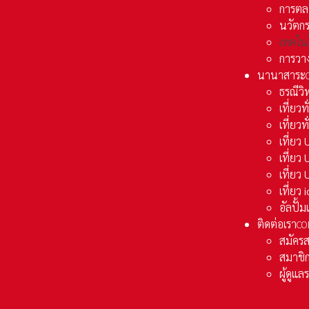
การตล
นวัตก
เทคโน
การวา
นานาสาระ
ธรณีวิ
เที่ยวท
เที่ยวท
เที่ย
เที่ย
เที่ยว
เที่ยว
อัลปั้
ติดต่อเรา
CO
สมัคร
สมาชิก
ผู้ดูแ