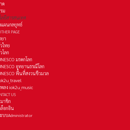
าด
รรม
โลยีสารสนเทศ
งแผนกลยุทธ์
OTHER PAGE
ทยา
ั่วไทย
ั่วโลก
ว UNESCO มรดกโลก
ว UNESCO อุทยานธรณีโลก
 UNESCO พื้นที่สงวนชีวมวล
 iok2u_travel
มเพลง iok2u_music
NTACT US
สมาชิก
ล็อกอิน
ลระบบ
Administrator