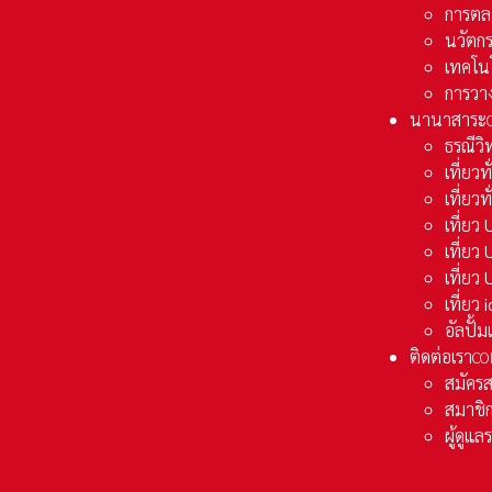
การตล
นวัตก
เทคโน
การวา
นานาสาระ
ธรณีวิ
เที่ยวท
เที่ยวท
เที่ย
เที่ย
เที่ยว
เที่ยว
อัลปั้
ติดต่อเรา
CO
สมัคร
สมาชิก
ผู้ดูแ