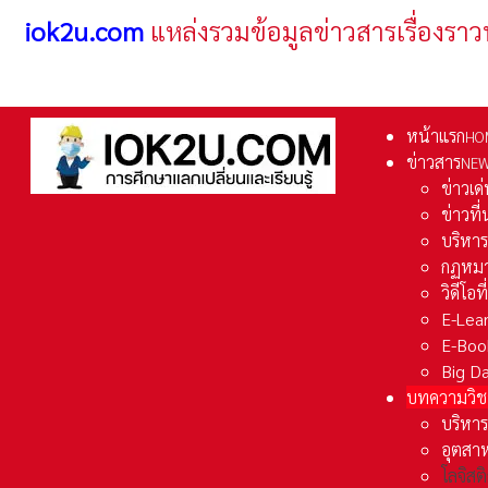
iok2u.com
แหล่งรวมข้อมูลข่าวสารเรื่องราว
หน้าแรก
HO
ข่าวสาร
NE
ข่าวเด
ข่าวที
บริหา
กฏหมา
วิดีโอท
E-Lea
E-Boo
Big D
บทความวิช
บริหาร
อุตสา
โลจิส