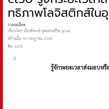
ทธิภาพโลจิสติกส์ใน
รายละเอียด
เขียนโดย:
เกียรติพงษ์ อุดมธนะธีระ gmail
สร้างเมื่อ: 03 กรกฎาคม 2560
ฮิต: 3255
0
รู้จักระยะเวลาส่งมอบหร