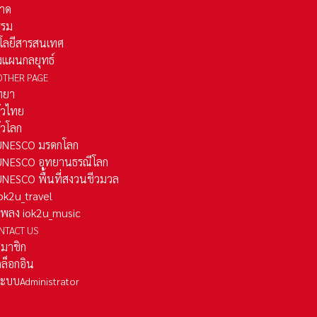
าด
รรม
โลยีสารสนเทศ
งแผนกลยุทธ์
OTHER PAGE
ทยา
ั่วไทย
ั่วโลก
ว UNESCO มรดกโลก
ว UNESCO อุทยานธรณีโลก
 UNESCO พื้นที่สงวนชีวมวล
 iok2u_travel
มเพลง iok2u_music
NTACT US
สมาชิก
ล็อกอิน
ลระบบ
Administrator