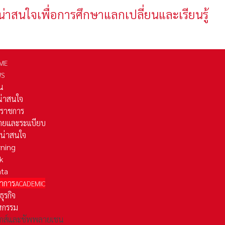
น่าสนใจเพื่อการศึกษาแลกเปลี่ยนและเรียนรู้
ME
WS
่น
่น่าสนใจ
รราชการ
ยและระเเบียบ
ี่น่าสนใจ
rning
k
ata
าการ
ACADEMIC
ธุรกิจ
หกรรม
ติกส์และชัพพลายเชน