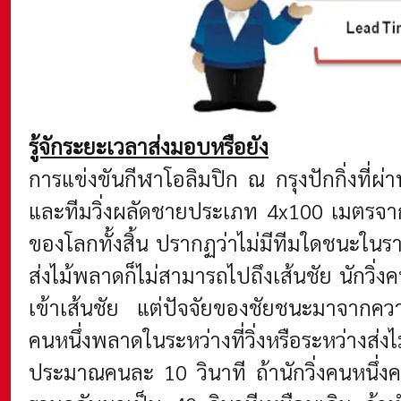
รู้จักระยะเวลาส่งมอบหรือยัง
การแข่งขันกีฬาโอลิมปิก ณ กรุงปักกิ่งที่
และทีมวิ่งผลัดชายประเภท 4x100 เมตรจากปร
ของโลกทั้งสิ้น ปรากฏว่าไม่มีทีมใดชนะในรายกา
ส่งไม้พลาดก็ไม่สามารถไปถึงเส้นชัย นักวิ่งค
เข้าเส้นชัย แต่ปัจจัยของชัยชนะมาจากความเ
คนหนึ่งพลาดในระหว่างที่วิ่งหรือระหว่างส
ประมาณคนละ 10 วินาที ถ้านักวิ่งคนหนึ่งคน