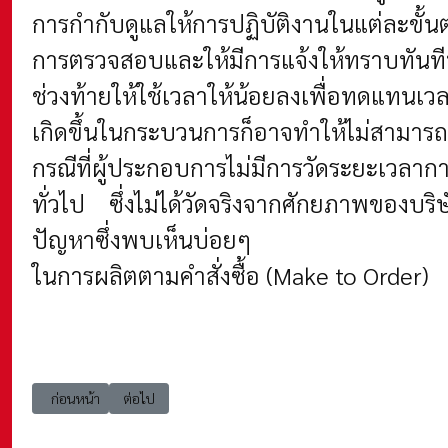
การกำกับดูแลให้การปฏิบัติงานในแต่ละขั
การตรวจสอบและให้มีการแจ้งให้ทราบทันที
ช่วงท้ายให้ใช้เวลาให้น้อยลงเพื่อทดแทนเว
เกิดขึ้นในกระบวนการก็อาจทำให้ไม่สามารถ
กรณีที่ผู้ประกอบการไม่มีการวัดระยะเวลา
ทั่วไป ซึ่งไม่ได้วัดจริงจากศักยภาพของบริ
ปัญหาซึ่งพบเห็นบ่อยๆ
ในการผลิตตามคำสั่งซื้อ (Make to Order)
เนื้อหาก่อนหน้า: ct50 ภาพรวมอุตสาหกรรมเซรามิกและกิจกรรมโลจิสติกส์ (O
เนื้อหาถัดไป: ct50 รู้ปัญหาแต่เนิ่น ๆ แนวคิดเพื่อการพัฒน
ก่อนหน้า
ต่อไป