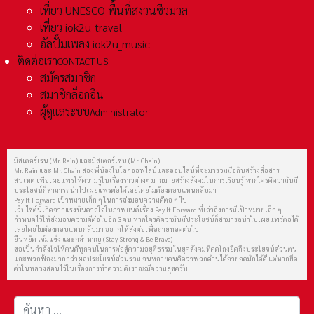
เที่ยว UNESCO พื้นที่สงวนชีวมวล
เที่ยว iok2u_travel
อัลปั้มเพลง iok2u_music
ติดต่อเรา
CONTACT US
สมัครสมาชิก
สมาชิกล็อกอิน
ผู้ดูแลระบบ
Administrator
มิสเตอร์เรน (Mr. Rain) และมิสเตอร์เชน (Mr. Chain)
Mr. Rain และ Mr. Chain สองพี่น้องในโลกออฟไลน์และออนไลน์ที่จะมาร่วมมือกันสร้างสื่อสาร
สนเทศ เพื่อเผยแพร่ให้ความรู้ในเรื่องราวต่างๆ มากมายสร้างสังคมในการเรียนรู้ หากใครคิดว่ามันมี
ประโยชน์ก็สามารถนำไปเผยแพร่ต่อได้เลยโดยไม่ต้องตอบแทนกลับมา
Pay It Forward เป้าหมายเล็ก ๆ ในการส่งมอบความดีต่อ ๆ ไป
เว็ปไซต์นี้เกิดจากแรงบันดาลใจในภาพยนต์เรื่อง Pay It Forward ที่เล่าถึงการมีเป้าหมายเล็ก ๆ
กำหนดไว้ให้ส่งมอบความดีต่อไปอีก 3 คน หากใครคิดว่ามันมีประโยชน์ก็สามารถนำไปเผยแพร่ต่อได้
เลยโดยไม่ต้องตอบแทนกลับมา อยากให้ส่งต่อเพื่อถ่ายทอดต่อไป
ยืนหยัด เข้มแข็ง และกล้าหาญ (Stay Strong & Be Brave)
ขอเป็นกำลังใจให้คนดีทุกคนในการต่อสู้ความอยุติธรรม ในยุคสังคมที่คดโกงยึดถึงประโยชน์ส่วนตน
และพวกฟ้องมากกว่าผลประโยชน์ส่วนรวม จนหลายคนคิดว่าพวกด้านได้อายอดมักได้ดี แต่หากยึด
คำในหลวงสอนไว้ในเรื่องการทำความดีเราจะมีความสุขครับ
การค้นหา