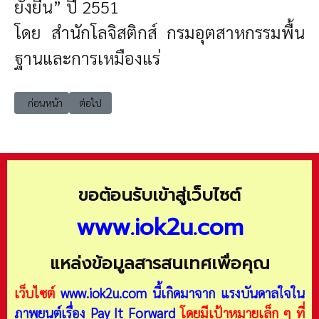
ยั่งยืน” ปี 2551
โดย สำนักโลจิสติกส์ กรมอุตสาหกรรมพื้น
ฐานและการเหมืองแร่
เนื้อหาก่อนหน้า: CT51 Logistics และ Supply Chain กระบวนการผลิตขอ
เนื้อหาถัดไป: CT51 Outsourcing และ Offshoring ยาวิเศษต่อ
ก่อนหน้า
ต่อไป
ขอต้อนรับเข้าสู่เว็บไซต์
www.iok2u.com
แหล่งข้อมูลสารสนเทศเพื่อคุณ
เว็บไซต์
www.iok2u.com
นี้เกิดมาจาก
แรงบันดาลใจใน
ภาพยนต์เรื่อง Pay It Forward
โดยมีเป้าหมายเล็ก ๆ ที่