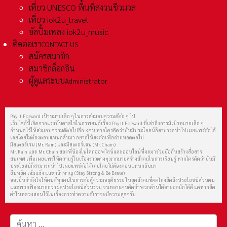
เที่ยว UNESCO พื้นที่สงวนชีวมวล
เที่ยว iok2u_travel
อัลปั้มเพลง iok2u_music
ติดต่อเรา
CONTACT US
สมัครสมาชิก
สมาชิกล็อกอิน
ผู้ดูแลระบบ
Administrator
Pay It Forward เป้าหมายเล็ก ๆ ในการส่งมอบความดีต่อ ๆ ไป
เว็ปไซต์นี้เกิดจากแรงบันดาลใจในภาพยนต์เรื่อง Pay It Forward ที่เล่าถึงการมีเป้าหมายเล็ก ๆ
กำหนดไว้ให้ส่งมอบความดีต่อไปอีก 3 คน หากใครคิดว่ามันมีประโยชน์ก็สามารถนำไปเผยแพร่ต่อได้
เลยโดยไม่ต้องตอบแทนกลับมา อยากให้ส่งต่อเพื่อถ่ายทอดต่อไป
มิสเตอร์เรน (Mr. Rain) และมิสเตอร์เชน (Mr. Chain)
Mr. Rain และ Mr. Chain สองพี่น้องในโลกออฟไลน์และออนไลน์ที่จะมาร่วมมือกันสร้างสื่อสาร
สนเทศ เพื่อเผยแพร่ให้ความรู้ในเรื่องราวต่างๆ มากมายสร้างสังคมในการเรียนรู้ หากใครคิดว่ามันมี
ประโยชน์ก็สามารถนำไปเผยแพร่ต่อได้เลยโดยไม่ต้องตอบแทนกลับมา
ยืนหยัด เข้มแข็ง และกล้าหาญ (Stay Strong & Be Brave)
ขอเป็นกำลังใจให้คนดีทุกคนในการต่อสู้ความอยุติธรรม ในยุคสังคมที่คดโกงยึดถึงประโยชน์ส่วนตน
และพวกฟ้องมากกว่าผลประโยชน์ส่วนรวม จนหลายคนคิดว่าพวกด้านได้อายอดมักได้ดี แต่หากยึด
คำในหลวงสอนไว้ในเรื่องการทำความดีเราจะมีความสุขครับ
การค้นหา