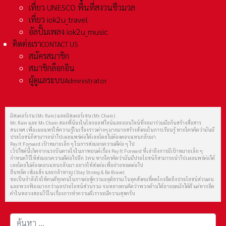
เที่ยว UNESCO พื้นที่สงวนชีวมวล
เที่ยว iok2u_travel
อัลปั้มเพลง iok2u_music
ติดต่อเรา
CONTACT US
สมัครสมาชิก
สมาชิกล็อกอิน
ผู้ดูแลระบบ
Administrator
มิสเตอร์เรน (Mr. Rain) และมิสเตอร์เชน (Mr. Chain)
Mr. Rain และ Mr. Chain สองพี่น้องในโลกออฟไลน์และออนไลน์ที่จะมาร่วมมือกันสร้างสื่อสาร
สนเทศ เพื่อเผยแพร่ให้ความรู้ในเรื่องราวต่างๆ มากมายสร้างสังคมในการเรียนรู้ หากใครคิดว่ามันมี
ประโยชน์ก็สามารถนำไปเผยแพร่ต่อได้เลยโดยไม่ต้องตอบแทนกลับมา
Pay It Forward เป้าหมายเล็ก ๆ ในการส่งมอบความดีต่อ ๆ ไป
เว็ปไซต์นี้เกิดจากแรงบันดาลใจในภาพยนต์เรื่อง Pay It Forward ที่เล่าถึงการมีเป้าหมายเล็ก ๆ
กำหนดไว้ให้ส่งมอบความดีต่อไปอีก 3 คน หากใครคิดว่ามันมีประโยชน์ก็สามารถนำไปเผยแพร่ต่อได้
เลยโดยไม่ต้องตอบแทนกลับมา อยากให้ส่งต่อเพื่อถ่ายทอดต่อไป
ยืนหยัด เข้มแข็ง และกล้าหาญ (Stay Strong & Be Brave)
ขอเป็นกำลังใจให้คนดีทุกคนในการต่อสู้ความอยุติธรรม ในยุคสังคมที่คดโกงยึดถึงประโยชน์ส่วนตน
และพวกฟ้องมากกว่าผลประโยชน์ส่วนรวม จนหลายคนคิดว่าพวกด้านได้อายอดมักได้ดี แต่หากยึด
คำในหลวงสอนไว้ในเรื่องการทำความดีเราจะมีความสุขครับ
การค้นหา