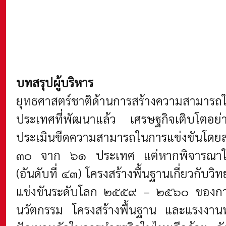
บทสรุปผู้บริหาร
ยุทธศาสตร์ชาติด้านการสร้างความสามารถ
ประเทศที่พัฒนาแล้ว เศรษฐกิจเติบโตอย่า
ประเมินขีดความสามารถในการแข่งขันโดยสถา
๓๐ จาก ๖๑ ประเทศ แต่หากพิจารณาในตัวช
(อันดับที่ ๔๓) โครงสร้างพื้นฐานเกี่ยวกับ
แข่งขันระดับโลก ๒๕๕๙ – ๒๕๖๐ ของการป
นวัตกรรม โครงสร้างพื้นฐาน และแรงงานทั