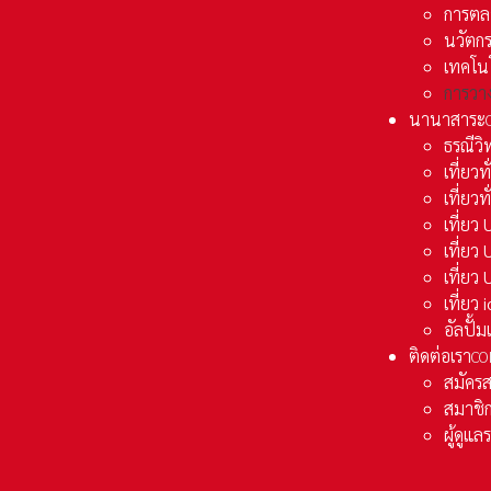
การตล
นวัตก
เทคโน
การวา
นานาสาระ
ธรณีวิ
เที่ยวท
เที่ยวท
เที่ย
เที่ย
เที่ยว
เที่ยว
อัลปั้
ติดต่อเรา
CO
สมัคร
สมาชิก
ผู้ดูแ