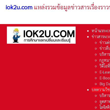
iok2u.com
แหล่งรวมข้อมูลข่าวสารเรื่องราว
หน้าแรก
HO
ข่าวสาร
NE
ข่าวเด
ข่าวที
บริหา
กฏหมา
วิดีโอท
E-Lea
E-Boo
Big D
บทความวิช
บริหาร
อุตสา
โลจิส