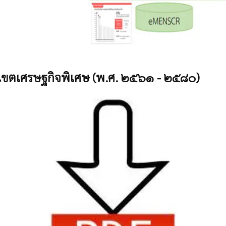
เขตเศรษฐกิจพิเศษ
(พ.ศ. ๒๕๖๑ - ๒๕๘๐)