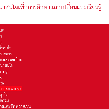
น่าสนใจเพื่อการศึกษาแลกเปลี่ยนและเรียนรู้
ME
WS
่น
่น่าสนใจ
รราชการ
ยและระเเบียบ
ี่น่าสนใจ
rning
k
ata
าการ
ACADEMIC
ธุรกิจ
หกรรม
ติกส์และชัพพลายเชน