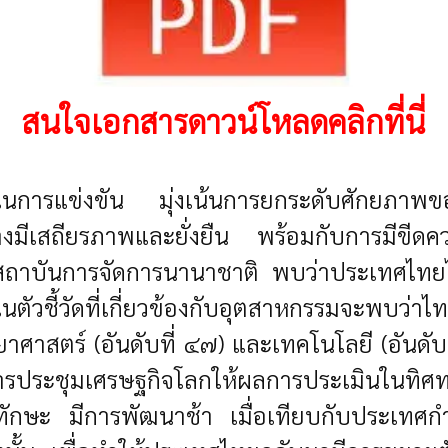
สนใจเอกสารดาวน์โหลดคลิกที่นี่
ในการแข่งขัน มุ่งเน้นการยกระดับศักยภาพข
งมีเสถียรภาพและยั่งยืน พร้อมกับการมีขีดค
บันการจัดการนานาชาติ พบว่าประเทศไทยได้รั
ี้วัดที่เกี่ยวข้องกับอุตสาหกรรมจะพบว่าไ
วิทยาศาสตร์ (อันดับที่ ๔๗) และเทคโนโลยี (อันด
ระชุมเศรษฐกิจโลกให้ผลการประเมินในทิศทาง
กษะ มีการพัฒนาช้า เมื่อเทียบกับประเทศกำ