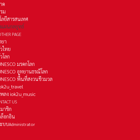
าด
รรม
โลยีสารสนเทศ
งแผนกลยุทธ์
OTHER PAGE
ทยา
ั่วไทย
ั่วโลก
ว UNESCO มรดกโลก
ว UNESCO อุทยานธรณีโลก
 UNESCO พื้นที่สงวนชีวมวล
 iok2u_travel
มเพลง iok2u_music
NTACT US
สมาชิก
ล็อกอิน
ลระบบ
Administrator