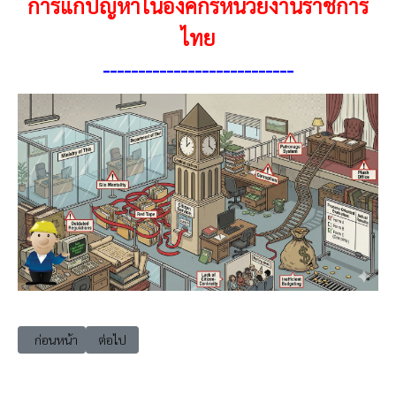
การแก้ปัญหาในองค์กรหน่วยงานราชการ
ไทย
-
--------------------------
เนื้อหาก่อนหน้า: howtogov02 ปัญหาการทำงานแบบแยกส่วน (Silo Mentali
เนื้อหาถัดไป: howtogov04 ปัญหาความโปร่งใสและคอร์รัปชั
ก่อนหน้า
ต่อไป