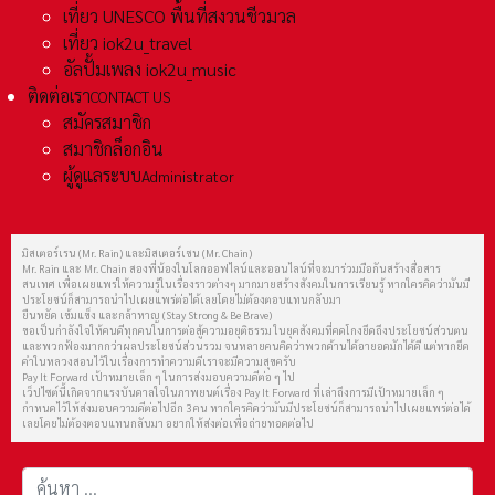
เที่ยว UNESCO พื้นที่สงวนชีวมวล
เที่ยว iok2u_travel
อัลปั้มเพลง iok2u_music
ติดต่อเรา
CONTACT US
สมัครสมาชิก
สมาชิกล็อกอิน
ผู้ดูแลระบบ
Administrator
มิสเตอร์เรน (Mr. Rain) และมิสเตอร์เชน (Mr. Chain)
Mr. Rain และ Mr. Chain สองพี่น้องในโลกออฟไลน์และออนไลน์ที่จะมาร่วมมือกันสร้างสื่อสาร
สนเทศ เพื่อเผยแพร่ให้ความรู้ในเรื่องราวต่างๆ มากมายสร้างสังคมในการเรียนรู้ หากใครคิดว่ามันมี
ประโยชน์ก็สามารถนำไปเผยแพร่ต่อได้เลยโดยไม่ต้องตอบแทนกลับมา
ยืนหยัด เข้มแข็ง และกล้าหาญ (Stay Strong & Be Brave)
ขอเป็นกำลังใจให้คนดีทุกคนในการต่อสู้ความอยุติธรรม ในยุคสังคมที่คดโกงยึดถึงประโยชน์ส่วนตน
และพวกฟ้องมากกว่าผลประโยชน์ส่วนรวม จนหลายคนคิดว่าพวกด้านได้อายอดมักได้ดี แต่หากยึด
คำในหลวงสอนไว้ในเรื่องการทำความดีเราจะมีความสุขครับ
Pay It Forward เป้าหมายเล็ก ๆ ในการส่งมอบความดีต่อ ๆ ไป
เว็ปไซต์นี้เกิดจากแรงบันดาลใจในภาพยนต์เรื่อง Pay It Forward ที่เล่าถึงการมีเป้าหมายเล็ก ๆ
กำหนดไว้ให้ส่งมอบความดีต่อไปอีก 3 คน หากใครคิดว่ามันมีประโยชน์ก็สามารถนำไปเผยแพร่ต่อได้
เลยโดยไม่ต้องตอบแทนกลับมา อยากให้ส่งต่อเพื่อถ่ายทอดต่อไป
การค้นหา