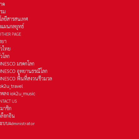
าด
รรม
โลยีสารสนเทศ
งแผนกลยุทธ์
OTHER PAGE
ทยา
ั่วไทย
ั่วโลก
ว UNESCO มรดกโลก
ว UNESCO อุทยานธรณีโลก
 UNESCO พื้นที่สงวนชีวมวล
 iok2u_travel
มเพลง iok2u_music
NTACT US
สมาชิก
ล็อกอิน
ลระบบ
Administrator