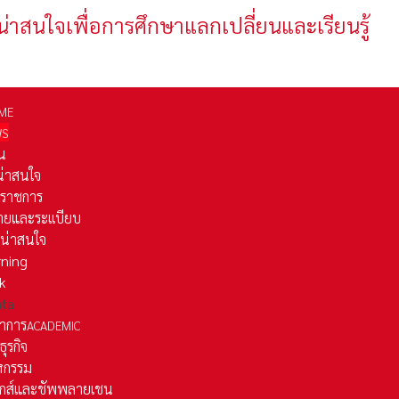
น่าสนใจเพื่อการศึกษาแลกเปลี่ยนและเรียนรู้
ME
WS
่น
่น่าสนใจ
รราชการ
ยและระเเบียบ
ี่น่าสนใจ
rning
k
ata
าการ
ACADEMIC
ธุรกิจ
หกรรม
ติกส์และชัพพลายเชน