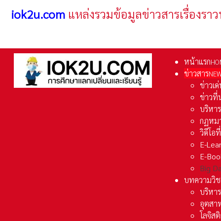
iok2u.com
แหล่งรวมข้อมูลข่าวสารเรื่องราว
หน้าแรก
HO
ข่าวสาร
NE
ข่าวเด
ข่าวที
บริหา
กฏหมา
วิดีโอท
E-Lea
E-Boo
Big D
บทความวิช
บริหาร
อุตสา
โลจิส