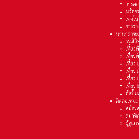
การตล
นวัตก
เทคโน
การวา
นานาสาระ
ธรณีวิ
เที่ยวท
เที่ยวท
เที่ย
เที่ย
เที่ยว
เที่ยว
อัลปั้
ติดต่อเรา
CO
สมัคร
สมาชิก
ผู้ดูแ