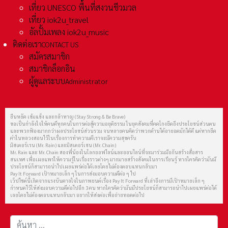
เที่ยว UNESCO พื้นที่สงวนชีวมวล
เที่ยว iok2u_travel
อัลปั้มเพลง iok2u_music
ติดต่อเรา
CONTACT US
สมัครสมาชิก
สมาชิกล็อกอิน
ผู้ดูแลระบบ
Administrator
ยืนหยัด เข้มแข็ง และกล้าหาญ (Stay Strong & Be Brave)
ขอเป็นกำลังใจให้คนดีทุกคนในการต่อสู้ความอยุติธรรม ในยุคสังคมที่คดโกงยึดถึงประโยชน์ส่วนตน
และพวกฟ้องมากกว่าผลประโยชน์ส่วนรวม จนหลายคนคิดว่าพวกด้านได้อายอดมักได้ดี แต่หากยึด
คำในหลวงสอนไว้ในเรื่องการทำความดีเราจะมีความสุขครับ
มิสเตอร์เรน (Mr. Rain) และมิสเตอร์เชน (Mr. Chain)
Mr. Rain และ Mr. Chain สองพี่น้องในโลกออฟไลน์และออนไลน์ที่จะมาร่วมมือกันสร้างสื่อสาร
สนเทศ เพื่อเผยแพร่ให้ความรู้ในเรื่องราวต่างๆ มากมายสร้างสังคมในการเรียนรู้ หากใครคิดว่ามันมี
ประโยชน์ก็สามารถนำไปเผยแพร่ต่อได้เลยโดยไม่ต้องตอบแทนกลับมา
Pay It Forward เป้าหมายเล็ก ๆ ในการส่งมอบความดีต่อ ๆ ไป
เว็ปไซต์นี้เกิดจากแรงบันดาลใจในภาพยนต์เรื่อง Pay It Forward ที่เล่าถึงการมีเป้าหมายเล็ก ๆ
กำหนดไว้ให้ส่งมอบความดีต่อไปอีก 3 คน หากใครคิดว่ามันมีประโยชน์ก็สามารถนำไปเผยแพร่ต่อได้
เลยโดยไม่ต้องตอบแทนกลับมา อยากให้ส่งต่อเพื่อถ่ายทอดต่อไป
การค้นหา