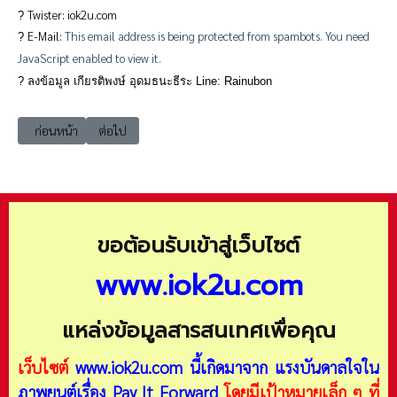
Twister: iok2u.com
?
E-Mail:
This email address is being protected from spambots. You need
?
JavaScript enabled to view it.
?
ลงข้อมูล เกียรติพงษ์ อุดมธนะธีระ Line: Rainubon
เนื้อหาก่อนหน้า: e-book_logistics การจัดการโลจิสติกส์และโซ่อุปทานสีเ
เนื้อหาถัดไป: e-book_logistics การเพิ่มประสิทธิภาพโลจิสติก
ก่อนหน้า
ต่อไป
ขอต้อนรับเข้าสู่เว็บไซต์
www.iok2u.com
แหล่งข้อมูลสารสนเทศเพื่อคุณ
เว็บไซต์
www.iok2u.com
นี้เกิดมาจาก
แรงบันดาลใจใน
ภาพยนต์เรื่อง Pay It Forward
โดยมีเป้าหมายเล็ก ๆ ที่