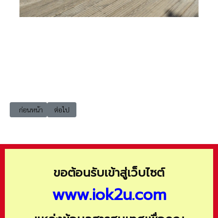
เนื้อหาก่อนหน้า: Waranon จีน เฉิงตู ลาทีมิใช่ลาจาก Chengdu Sichuan Chi
เนื้อหาถัดไป: Waranon จีน ลาซา Everest Base Camp
ก่อนหน้า
ต่อไป
ขอต้อนรับเข้าสู่เว็บไซต์
www.iok2u.com