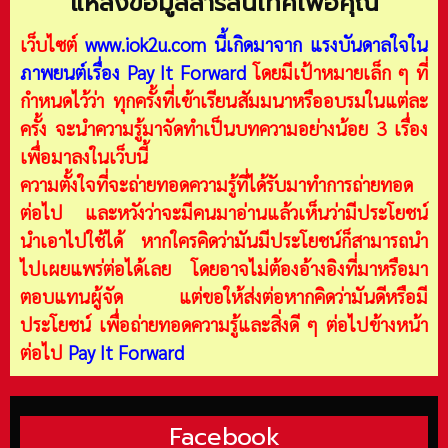
แหล่งข้อมูลสารสนเทศเพื่อคุณ
เว็บไซต์
www.iok2u.com
นี้เกิดมาจาก
แรงบันดาลใจใน
ภาพยนต์เรื่อง Pay It Forward
โดยมีเป้าหมายเล็ก ๆ ที่
กำหนดไว้ว่า ทุกครั้งที่เข้าเรียนสัมมนาหรืออบรมในแต่ละ
ครั้ง จะนำความรู้มาจัดทำเป็นบทความอย่างน้อย 3 เรื่อง
เพื่อมาลงในเว็บนี้
ความตั้งใจที่จะถ่ายทอดความรู้ที่ได้รับมาทำการถ่ายทอด
ต่อไป และหวังว่าจะมีคนมาอ่านแล้วเห็นว่ามีประโยชน์
นำเอาไปใช้ได้ หากใครคิดว่ามันมีประโยชน์ก็สามารถนำ
ไปเผยแพร่ต่อได้เลย โดยอาจไม่ต้องอ้างอิงที่มาหรือมา
ตอบแทนผู้จัด แต่ขอให้ส่งต่อหากคิดว่ามันดีหรือมี
ประโยชน์ เพื่อถ่ายทอดความรู้และสิ่งดี ๆ ต่อไปข้างหน้า
ต่อไป
Pay It Forward
Facebook