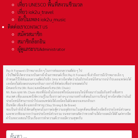
เที่ยว UNESCO พื้นที่สงวนชีวมวล
เที่ยว iok2u_travel
อัลปั้มเพลง iok2u_music
ติดต่อเรา
CONTACT US
สมัครสมาชิก
สมาชิกล็อกอิน
ผู้ดูแลระบบ
Administrator
Pay It Forward เป้าหมายเล็ก ๆ ในการส่งมอบความดีต่อ ๆ ไป
เว็ปไซต์นี้เกิดจากแรงบันดาลใจในภาพยนต์เรื่อง Pay It Forward ที่เล่าถึงการมีเป้าหมายเล็ก ๆ
กำหนดไว้ให้ส่งมอบความดีต่อไปอีก 3 คน หากใครคิดว่ามันมีประโยชน์ก็สามารถนำไปเผยแพร่ต่อได้
เลยโดยไม่ต้องตอบแทนกลับมา อยากให้ส่งต่อเพื่อถ่ายทอดต่อไป
มิสเตอร์เรน (Mr. Rain) และมิสเตอร์เชน (Mr. Chain)
Mr. Rain และ Mr. Chain สองพี่น้องในโลกออฟไลน์และออนไลน์ที่จะมาร่วมมือกันสร้างสื่อสาร
สนเทศ เพื่อเผยแพร่ให้ความรู้ในเรื่องราวต่างๆ มากมายสร้างสังคมในการเรียนรู้ หากใครคิดว่ามันมี
ประโยชน์ก็สามารถนำไปเผยแพร่ต่อได้เลยโดยไม่ต้องตอบแทนกลับมา
ยืนหยัด เข้มแข็ง และกล้าหาญ (Stay Strong & Be Brave)
ขอเป็นกำลังใจให้คนดีทุกคนในการต่อสู้ความอยุติธรรม ในยุคสังคมที่คดโกงยึดถึงประโยชน์ส่วนตน
และพวกฟ้องมากกว่าผลประโยชน์ส่วนรวม จนหลายคนคิดว่าพวกด้านได้อายอดมักได้ดี แต่หากยึด
คำในหลวงสอนไว้ในเรื่องการทำความดีเราจะมีความสุขครับ
การค้นหา