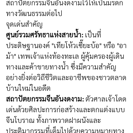
สถาปัตยกรรมจีนอันงดงามไว้ให้เป็นมรดก
ทางวัฒนธรรมต่อไป
จุดเด่นสำคัญ
ศูนย์รวมศรัทธาแห่งสายน้ำ:
เป็นที่
ประดิษฐานองค์ "เทียโห้วเซี๊ยะบ้อ" หรือ "อา
ม้า" เทพเจ้าแห่งท้องทะเล ผู้คุ้มครองผู้เดิน
ทางและค้าขายทางน้ำ ซึ่งมีความสำคัญ
อย่างยิ่งต่อวิถีชีวิตและอาชีพของชาวตลาด
บ้านใหม่ในอดีต
สถาปัตยกรรมจีนอันงดงาม:
ตัวศาลเจ้าโดด
เด่นด้วยศิลปะการก่อสร้างและตกแต่งแบบ
จีนโบราณ ทั้งภาพวาดฝาผนังและ
ประติมากรรมที่เต็มไปด้วยความหมายทาง