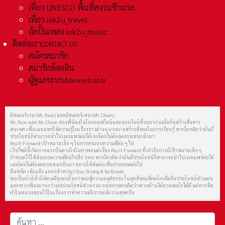
เที่ยว UNESCO พื้นที่สงวนชีวมวล
เที่ยว iok2u_travel
อัลปั้มเพลง iok2u_music
ติดต่อเรา
CONTACT US
สมัครสมาชิก
สมาชิกล็อกอิน
ผู้ดูแลระบบ
Administrator
มิสเตอร์เรน (Mr. Rain) และมิสเตอร์เชน (Mr. Chain)
Mr. Rain และ Mr. Chain สองพี่น้องในโลกออฟไลน์และออนไลน์ที่จะมาร่วมมือกันสร้างสื่อสาร
สนเทศ เพื่อเผยแพร่ให้ความรู้ในเรื่องราวต่างๆ มากมายสร้างสังคมในการเรียนรู้ หากใครคิดว่ามันมี
ประโยชน์ก็สามารถนำไปเผยแพร่ต่อได้เลยโดยไม่ต้องตอบแทนกลับมา
Pay It Forward เป้าหมายเล็ก ๆ ในการส่งมอบความดีต่อ ๆ ไป
เว็ปไซต์นี้เกิดจากแรงบันดาลใจในภาพยนต์เรื่อง Pay It Forward ที่เล่าถึงการมีเป้าหมายเล็ก ๆ
กำหนดไว้ให้ส่งมอบความดีต่อไปอีก 3 คน หากใครคิดว่ามันมีประโยชน์ก็สามารถนำไปเผยแพร่ต่อได้
เลยโดยไม่ต้องตอบแทนกลับมา อยากให้ส่งต่อเพื่อถ่ายทอดต่อไป
ยืนหยัด เข้มแข็ง และกล้าหาญ (Stay Strong & Be Brave)
ขอเป็นกำลังใจให้คนดีทุกคนในการต่อสู้ความอยุติธรรม ในยุคสังคมที่คดโกงยึดถึงประโยชน์ส่วนตน
และพวกฟ้องมากกว่าผลประโยชน์ส่วนรวม จนหลายคนคิดว่าพวกด้านได้อายอดมักได้ดี แต่หากยึด
คำในหลวงสอนไว้ในเรื่องการทำความดีเราจะมีความสุขครับ
การค้นหา