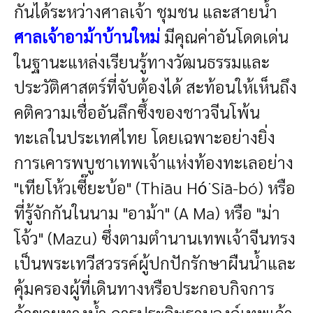
กันได้ระหว่างศาลเจ้า ชุมชน และสายน้ำ
ศาลเจ้าอาม้าบ้านใหม่
มีคุณค่าอันโดดเด่น
ในฐานะแหล่งเรียนรู้ทางวัฒนธรรมและ
ประวัติศาสตร์ที่จับต้องได้ สะท้อนให้เห็นถึง
คติความเชื่ออันลึกซึ้งของชาวจีนโพ้น
ทะเลในประเทศไทย โดยเฉพาะอย่างยิ่ง
การเคารพบูชาเทพเจ้าแห่งท้องทะเลอย่าง
"เทียโห้วเซี๊ยะบ้อ" (Thiāu Hó͘ Siā-bó) หรือ
ที่รู้จักกันในนาม "อาม้า" (A Ma) หรือ "ม่า
โจ้ว" (Mazu) ซึ่งตามตำนานเทพเจ้าจีนทรง
เป็นพระเทวีสวรรค์ผู้ปกปักรักษาผืนน้ำและ
คุ้มครองผู้ที่เดินทางหรือประกอบกิจการ