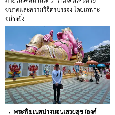
ภายในวัดสมานรัตนารามโดดเด่นด้วย
ขนาดและความวิจิตรบรรจง โดยเฉพาะ
อย่างยิ่ง
พระพิฆเนศปางนอนเสวยสุข (องค์