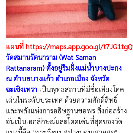
แผนที่
https://maps.app.goo.gl/t7JG1tg
วัดสมานรัตนาราม (Wat Saman
Rattanaram)
ตั้งอยู่ริมฝั่งแม่น้ำบางปะกง
ณ ตำบลบางแก้ว อำเภอเมือง จังหวัด
ฉะเชิงเทรา
เป็นพุทธสถานที่มีชื่อเสียงโดด
เด่นในระดับประเทศ ด้วยความศักดิ์สิทธิ์
และพลังแห่งการอธิษฐานขอพร สิ่งก่อสร้าง
อันเป็นเอกลักษณ์และโดดเด่นที่สุดของวัด
แห่งนี้คือ "พระพิฆเนศปางนอนเสวยสุข"