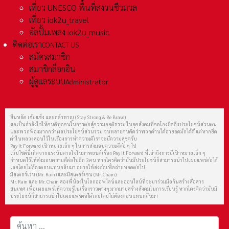
เที่ยว UNESCO พื้นที่สงวนชีวมวล
เที่ยว iok2u_travel
อัลปั้มเพลง iok2u_music
ติดต่อเรา
CONTACT US
สมัครสมาชิก
สมาชิกล็อกอิน
ผู้ดูแลระบบ
Administrator
ยืนหยัด เข้มแข็ง และกล้าหาญ (Stay Strong & Be Brave)
ขอเป็นกำลังใจให้คนดีทุกคนในการต่อสู้ความอยุติธรรม ในยุคสังคมที่คดโกงยึดถึงประโยชน์ส่วนตน
และพวกฟ้องมากกว่าผลประโยชน์ส่วนรวม จนหลายคนคิดว่าพวกด้านได้อายอดมักได้ดี แต่หากยึด
คำในหลวงสอนไว้ในเรื่องการทำความดีเราจะมีความสุขครับ
Pay It Forward เป้าหมายเล็ก ๆ ในการส่งมอบความดีต่อ ๆ ไป
เว็ปไซต์นี้เกิดจากแรงบันดาลใจในภาพยนต์เรื่อง Pay It Forward ที่เล่าถึงการมีเป้าหมายเล็ก ๆ
กำหนดไว้ให้ส่งมอบความดีต่อไปอีก 3 คน หากใครคิดว่ามันมีประโยชน์ก็สามารถนำไปเผยแพร่ต่อได้
เลยโดยไม่ต้องตอบแทนกลับมา อยากให้ส่งต่อเพื่อถ่ายทอดต่อไป
มิสเตอร์เรน (Mr. Rain) และมิสเตอร์เชน (Mr. Chain)
Mr. Rain และ Mr. Chain สองพี่น้องในโลกออฟไลน์และออนไลน์ที่จะมาร่วมมือกันสร้างสื่อสาร
สนเทศ เพื่อเผยแพร่ให้ความรู้ในเรื่องราวต่างๆ มากมายสร้างสังคมในการเรียนรู้ หากใครคิดว่ามันมี
ประโยชน์ก็สามารถนำไปเผยแพร่ต่อได้เลยโดยไม่ต้องตอบแทนกลับมา
การค้นหา