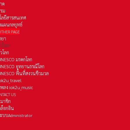
าด
รรม
โลยีสารสนเทศ
งแผนกลยุทธ์
OTHER PAGE
ทยา
ั่วไทย
ั่วโลก
ว UNESCO มรดกโลก
ว UNESCO อุทยานธรณีโลก
 UNESCO พื้นที่สงวนชีวมวล
 iok2u_travel
มเพลง iok2u_music
NTACT US
สมาชิก
ล็อกอิน
ลระบบ
Administrator