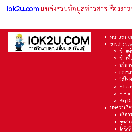
iok2u.com
แหล่งรวมข้อมูลข่าวสารเรื่องราว
หน้าแรก
HO
ข่าวสาร
NE
ข่าวเด
ข่าวที
บริหา
กฏหมา
วิดีโอท
E-Lea
E-Boo
Big D
บทความวิช
บริหาร
อุตสา
โลจิส