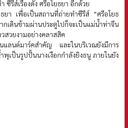
ีรี่ส์เรื่องดัง ศรีอโยธยา อีกด้วย
ยา เพื่อเป็นสถานที่ถ่ายทำซีรีส์ “ศรีอโยธ
เดินข้ามผ่านประตูไปก็จะเป็นแม่น้ำท่าจีน
ีขาวสวยงามอย่างคลาสสิค
บเป็นแลนด์มาร์คสำคัญ และในบริเวณยังมีการ
ุเป็นรูปปั้นนางเงือกกำลังยิงธนู ภายในยัง