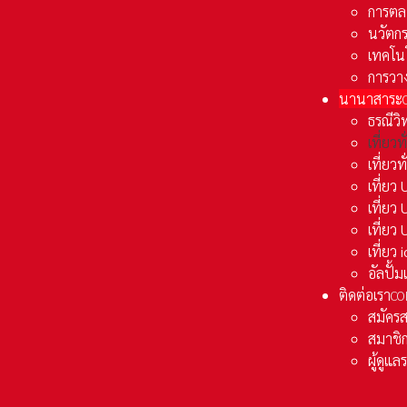
การตล
นวัตก
เทคโน
การวา
นานาสาระ
ธรณีวิ
เที่ยวท
เที่ยวท
เที่ย
เที่ย
เที่ยว
เที่ยว
อัลปั้
ติดต่อเรา
CO
สมัคร
สมาชิก
ผู้ดูแ