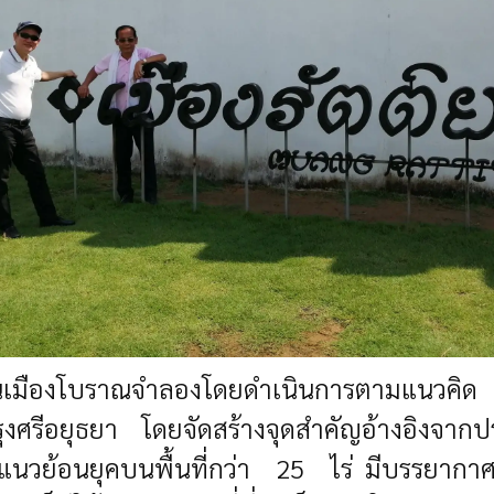
เมืองโบราณจำลองโดยดำเนินการตามแนวคิด “ส
รุงศรีอยุธยา โดยจัดสร้างจุดสำคัญอ้างอิงจา
แนวย้อนยุคบนพื้นที่กว่า 25 ไร่ มีบรรยากาศดีอ