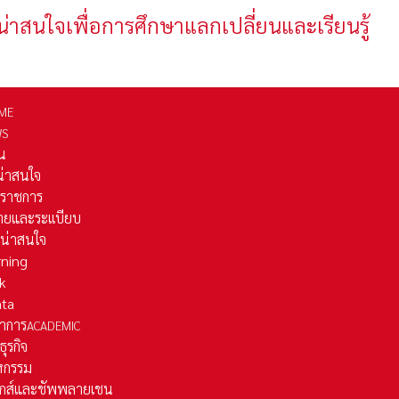
น่าสนใจเพื่อการศึกษาแลกเปลี่ยนและเรียนรู้
ME
WS
่น
่น่าสนใจ
รราชการ
ยและระเเบียบ
ี่น่าสนใจ
rning
k
ata
าการ
ACADEMIC
ธุรกิจ
หกรรม
ติกส์และชัพพลายเชน