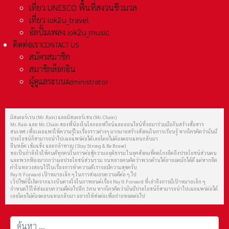
เที่ยว UNESCO พื้นที่สงวนชีวมวล
เที่ยว iok2u_travel
อัลปั้มเพลง iok2u_music
ติดต่อเรา
CONTACT US
สมัครสมาชิก
สมาชิกล็อกอิน
ผู้ดูแลระบบ
Administrator
มิสเตอร์เรน (Mr. Rain) และมิสเตอร์เชน (Mr. Chain)
Mr. Rain และ Mr. Chain สองพี่น้องในโลกออฟไลน์และออนไลน์ที่จะมาร่วมมือกันสร้างสื่อสาร
สนเทศ เพื่อเผยแพร่ให้ความรู้ในเรื่องราวต่างๆ มากมายสร้างสังคมในการเรียนรู้ หากใครคิดว่ามันมี
ประโยชน์ก็สามารถนำไปเผยแพร่ต่อได้เลยโดยไม่ต้องตอบแทนกลับมา
ยืนหยัด เข้มแข็ง และกล้าหาญ (Stay Strong & Be Brave)
ขอเป็นกำลังใจให้คนดีทุกคนในการต่อสู้ความอยุติธรรม ในยุคสังคมที่คดโกงยึดถึงประโยชน์ส่วนตน
และพวกฟ้องมากกว่าผลประโยชน์ส่วนรวม จนหลายคนคิดว่าพวกด้านได้อายอดมักได้ดี แต่หากยึด
คำในหลวงสอนไว้ในเรื่องการทำความดีเราจะมีความสุขครับ
Pay It Forward เป้าหมายเล็ก ๆ ในการส่งมอบความดีต่อ ๆ ไป
เว็ปไซต์นี้เกิดจากแรงบันดาลใจในภาพยนต์เรื่อง Pay It Forward ที่เล่าถึงการมีเป้าหมายเล็ก ๆ
กำหนดไว้ให้ส่งมอบความดีต่อไปอีก 3 คน หากใครคิดว่ามันมีประโยชน์ก็สามารถนำไปเผยแพร่ต่อได้
เลยโดยไม่ต้องตอบแทนกลับมา อยากให้ส่งต่อเพื่อถ่ายทอดต่อไป
การค้นหา