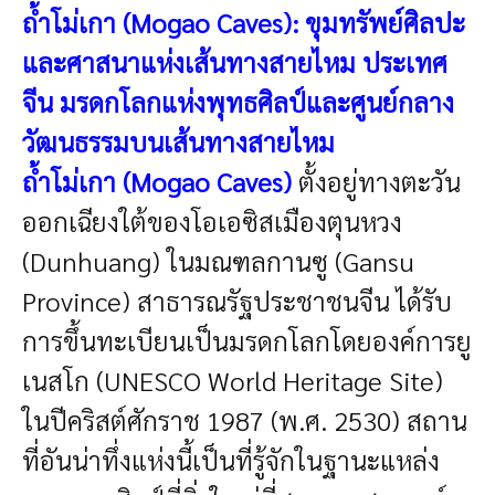
ถ้ำโม่เกา (Mogao Caves): ขุมทรัพย์ศิลปะ
และศาสนาแห่งเส้นทางสายไหม
ประเทศ
จีน
มรดกโลกแห่งพุทธศิลป์และศูนย์กลาง
วัฒนธรรมบนเส้นทางสายไหม
ถ้ำโม่เกา (Mogao Caves)
ตั้งอยู่ทางตะวัน
ออกเฉียงใต้ของโอเอซิสเมืองตุนหวง
(Dunhuang) ในมณฑลกานซู (Gansu
Province) สาธารณรัฐประชาชนจีน ได้รับ
การขึ้นทะเบียนเป็นมรดกโลกโดยองค์การยู
เนสโก (UNESCO World Heritage Site)
ในปีคริสต์ศักราช 1987 (พ.ศ. 2530) สถาน
ที่อันน่าทึ่งแห่งนี้เป็นที่รู้จักในฐานะแหล่ง