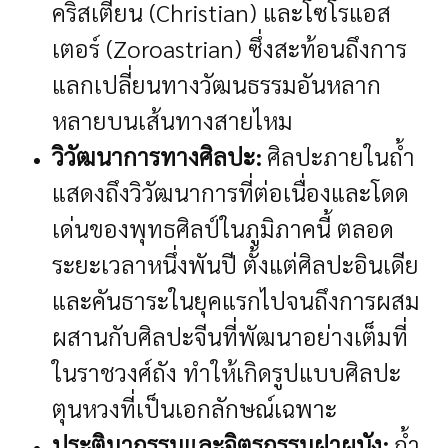
คริสเตียน (Christian) และโซโรแอส
เตอร์ (Zoroastrian) ซึ่งสะท้อนถึงการ
แลกเปลี่ยนทางวัฒนธรรมอันหลาก
หลายบนเส้นทางสายไหม
วิวัฒนาการทางศิลปะ:
ศิลปะภายในถ้ำ
แสดงถึงวิวัฒนาการที่ต่อเนื่องและโดด
เด่นของพุทธศิลป์ในภูมิภาคนี้ ตลอด
ระยะเวลาหนึ่งพันปี ตั้งแต่ศิลปะอินเดีย
และคันธาระในยุคแรกไปจนถึงการผสม
ผสานกับศิลปะจีนที่พัฒนาอย่างเต็มที่
ในราชวงศ์ถัง ทำให้เกิดรูปแบบศิลปะ
ตุนหวงที่เป็นเอกลักษณ์เฉพาะ
ประติมากรรมและจิตรกรรมฝาผนัง:
ถ้ำ